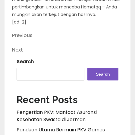
pertimbangkan untuk mencoba Hematqq – Anda
mungkin akan terkejut dengan hasilnya.
[ad_2]
Post
Previous
Previous
Post
navigation
Next
Next
Post
Search
Search
Recent Posts
Pengertian PKV: Manfaat Asuransi
Kesehatan Swasta di Jerman
Panduan Utama Bermain PKV Games