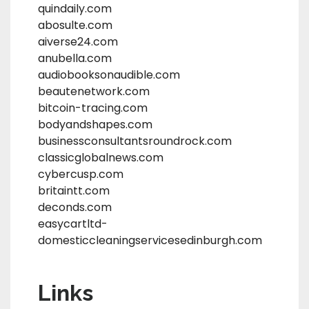
quindaily.com
abosulte.com
aiverse24.com
anubella.com
audiobooksonaudible.com
beautenetwork.com
bitcoin-tracing.com
bodyandshapes.com
businessconsultantsroundrock.com
classicglobalnews.com
cybercusp.com
britaintt.com
deconds.com
easycartltd-
domesticcleaningservicesedinburgh.com
Links