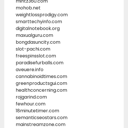
mintz360.com
mohob.net
weightlossprodigy.com
smarttechyinfo.com
digitalnotebook.org
maxualguru.com
bongdasuncity.com
slot-pachi.com
freespinsslot.com
paradisefurballs.com
aveuere.info
cannabinoidtimes.com
greenproductsgui.com
healthconcerning.com
rojgarind.com
fewhour.com
18minutetimer.com
semanticseostars.com
mainstreamzone.com