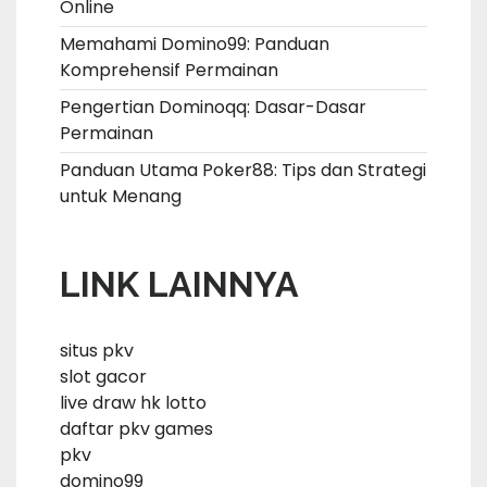
Online
Memahami Domino99: Panduan
Komprehensif Permainan
Pengertian Dominoqq: Dasar-Dasar
Permainan
Panduan Utama Poker88: Tips dan Strategi
untuk Menang
LINK LAINNYA
situs pkv
slot gacor
live draw hk lotto
daftar pkv games
pkv
domino99