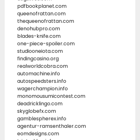
pdfbookplanet.com
queenofrattan.com
thequeenofrattan.com
denohubpro.com
blades-knife.com
one-piece-spoiler.com
studiooneiota.com
findingcasino.org
realworldcobra.com
automachine.info
autospeedsters.info
wagerchampion.info
monomousumicontest.com
deadricklingo.com
skyglobefx.com
gamblespherex.info
agentur-ramsenthaler.com
eomdesigns.com