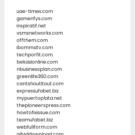
uae-times.com
gamerifys.com
inspiratif.net
vsmsnetworks.com
offthem.com
ibommatv.com
techporfit.com
bekasionline.com
nbusinessplan.com
greenlife360.com
cantshoutitout.com
expressufabet.biz
mypuertoplata.net
thepioneerxpress.com
howtofixissue.com
teamufabet.biz
webfullform.com
allviddownload.com