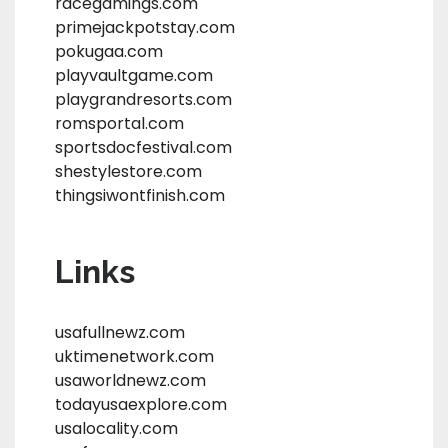
racegamings.com
primejackpotstay.com
pokugaa.com
playvaultgame.com
playgrandresorts.com
romsportal.com
sportsdocfestival.com
shestylestore.com
thingsiwontfinish.com
Links
usafullnewz.com
uktimenetwork.com
usaworldnewz.com
todayusaexplore.com
usalocality.com