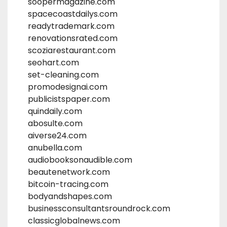
soopermagazine.com
spacecoastdailys.com
readytrademark.com
renovationsrated.com
scoziarestaurant.com
seohart.com
set-cleaning.com
promodesignai.com
publicistspaper.com
quindaily.com
abosulte.com
aiverse24.com
anubella.com
audiobooksonaudible.com
beautenetwork.com
bitcoin-tracing.com
bodyandshapes.com
businessconsultantsroundrock.com
classicglobalnews.com