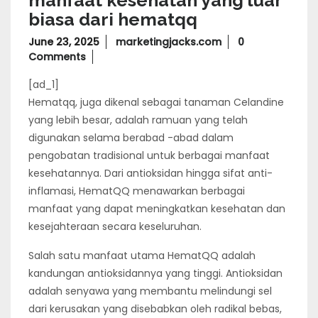
manfaat kesehatan yang luar
biasa dari hematqq
June
June 23, 2025
marketingjacks.com
0
23,
Comments
2025
[ad_1]
Hematqq, juga dikenal sebagai tanaman Celandine
yang lebih besar, adalah ramuan yang telah
digunakan selama berabad -abad dalam
pengobatan tradisional untuk berbagai manfaat
kesehatannya. Dari antioksidan hingga sifat anti-
inflamasi, HematQQ menawarkan berbagai
manfaat yang dapat meningkatkan kesehatan dan
kesejahteraan secara keseluruhan.
Salah satu manfaat utama HematQQ adalah
kandungan antioksidannya yang tinggi. Antioksidan
adalah senyawa yang membantu melindungi sel
dari kerusakan yang disebabkan oleh radikal bebas,