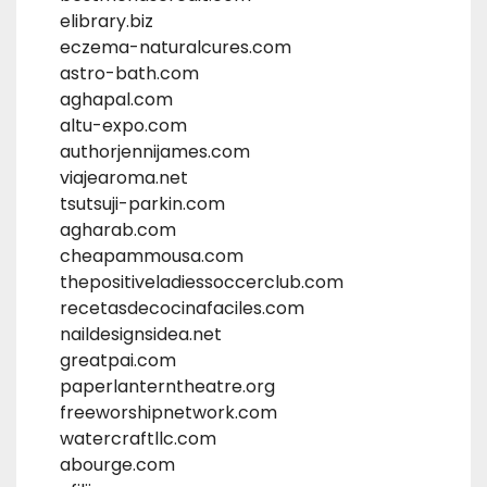
elibrary.biz
eczema-naturalcures.com
astro-bath.com
aghapal.com
altu-expo.com
authorjennijames.com
viajearoma.net
tsutsuji-parkin.com
agharab.com
cheapammousa.com
thepositiveladiessoccerclub.com
recetasdecocinafaciles.com
naildesignsidea.net
greatpai.com
paperlanterntheatre.org
freeworshipnetwork.com
watercraftllc.com
abourge.com