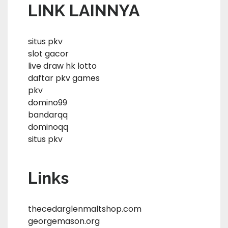
LINK LAINNYA
situs pkv
slot gacor
live draw hk lotto
daftar pkv games
pkv
domino99
bandarqq
dominoqq
situs pkv
Links
thecedarglenmaltshop.com
georgemason.org