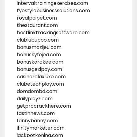
intervaltrainingexercises.com
tyestylebusinesssolutions.com
royalpoipet.com
thestaurant.com
bestlinktrackingsoftware.com
clublubupoo.com
bonusmazijeu.com
bonuskyfojea.com
bonuskorokee.com
bonusgexipoy.com
casinorelaxluxe.com
clubetechplay.com
domdombd.com
dailyplayz.com
getprocrackhere.com
fastinnews.com
fannybanny.com
ifinitymarketer.com
jackpotkoning.com