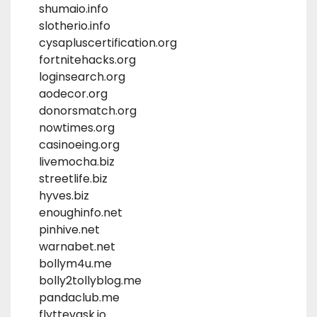
shumaio.info
slotherio.info
cysapluscertification.org
fortnitehacks.org
loginsearch.org
aodecor.org
donorsmatch.org
nowtimes.org
casinoeing.org
livemocha.biz
streetlife.biz
hyves.biz
enoughinfo.net
pinhive.net
warnabet.net
bollym4u.me
bolly2tollyblog.me
pandaclub.me
flyttevask.io