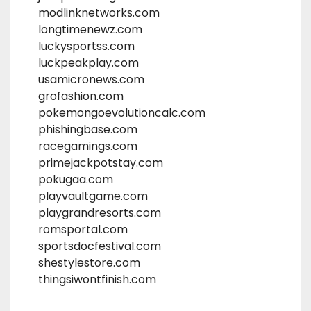
modlinknetworks.com
longtimenewz.com
luckysportss.com
luckpeakplay.com
usamicronews.com
grofashion.com
pokemongoevolutioncalc.com
phishingbase.com
racegamings.com
primejackpotstay.com
pokugaa.com
playvaultgame.com
playgrandresorts.com
romsportal.com
sportsdocfestival.com
shestylestore.com
thingsiwontfinish.com