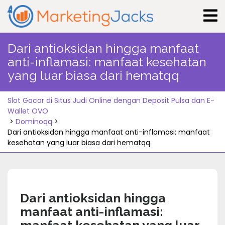
Skip
to
content
Dari antioksidan hingga manfaat
anti-inflamasi: manfaat kesehatan
yang luar biasa dari hematqq
Slot Gacor di Situs Judi Online dengan Deposit Pulsa dan E-
Wallet OVO
>
Dominoqq
>
Dari antioksidan hingga manfaat anti-inflamasi: manfaat
kesehatan yang luar biasa dari hematqq
Dari antioksidan hingga
manfaat anti-inflamasi: