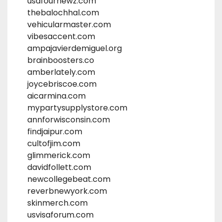
usafournewz.com
thebalochhal.com
vehicularmaster.com
vibesaccent.com
ampajavierdemiguel.org
brainboosters.co
amberlately.com
joycebriscoe.com
aicarmina.com
mypartysupplystore.com
annforwisconsin.com
findjaipur.com
cultofjim.com
glimmerick.com
davidfollett.com
newcollegebeat.com
reverbnewyork.com
skinmerch.com
usvisaforum.com