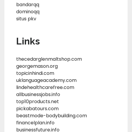
bandarqq
dominoqq
situs pkv
Links
thecedarglenmaltshop.com
georgemason.org
topicinhindi.com
uklanguageacademy.com
lindehealthcarefree.com
allbusinessjobs.info
top10products.net
pickabatours.com
beastmode-bodybuilding.com
financelplan.info
businessfuture.info