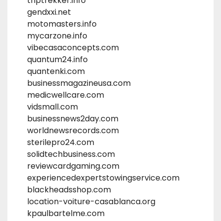
triptrekker.info
gendxxi.net
motomasters.info
mycarzone.info
vibecasaconcepts.com
quantum24.info
quantenki.com
businessmagazineusa.com
medicwellcare.com
vidsmall.com
businessnews2day.com
worldnewsrecords.com
sterilepro24.com
solidtechbusiness.com
reviewcardgaming.com
experiencedexpertstowingservice.com
blackheadsshop.com
location-voiture-casablanca.org
kpaulbartelme.com