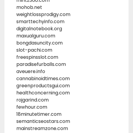
mintz360.com
mohob.net
weightlossprodigy.com
smarttechyinfo.com
digitalnotebook.org
maxualguru.com
bongdasuncity.com
slot-pachi.com
freespinsslot.com
paradisefurballs.com
aveuere.info
cannabinoidtimes.com
greenproductsgui.com
healthconcerning.com
rojgarind.com
fewhour.com
18minutetimer.com
semanticseostars.com
mainstreamzone.com