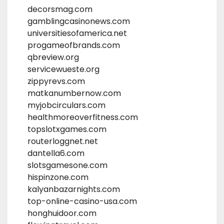
decorsmag.com
gamblingcasinonews.com
universitiesofamerica.net
progameofbrands.com
qbreview.org
servicewueste.org
zippyrevs.com
matkanumbernow.com
myjobcirculars.com
healthmoreoverfitness.com
topslotxgames.com
routerloggnet.net
dantella6.com
slotsgamesone.com
hispinzone.com
kalyanbazarnights.com
top-online-casino-usa.com
honghuidoor.com