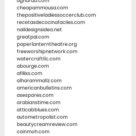
agharab.com
cheapammousa.com
thepositiveladiessoccerclub.com
recetasdecocinafaciles.com
naildesignsidea.net
greatpai.com
paperlanterntheatre.org
freeworshipnetwork.com
watercraftllc.com
abourge.com
afiliixs.com
alharammallz.com
americanbulletins.com
asespares.com
arabianstime.com
atticabblues.com
autometropolist.com
beautycreamreview.com
coinmoh.com