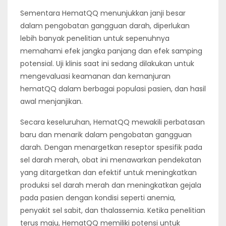
Sementara HematQQ menunjukkan janji besar
dalam pengobatan gangguan darah, diperlukan
lebih banyak penelitian untuk sepenuhnya
memahami efek jangka panjang dan efek samping
potensial. Uji klinis saat ini sedang dilakukan untuk
mengevaluasi keamanan dan kemanjuran
hematQQ dalam berbagai populasi pasien, dan hasil
awal menjanjikan.
Secara keseluruhan, HematQQ mewakili perbatasan
baru dan menarik dalam pengobatan gangguan
darah. Dengan menargetkan reseptor spesifik pada
sel darah merah, obat ini menawarkan pendekatan
yang ditargetkan dan efektif untuk meningkatkan
produksi sel darah merah dan meningkatkan gejala
pada pasien dengan kondisi seperti anemia,
penyakit sel sabit, dan thalassemia. Ketika penelitian
terus maju, HematQQ memiliki potensi untuk