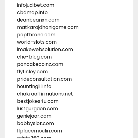
infojudibet.com
cbdmap.info
deanbeanxn.com
matkarajdhanigame.com
popthrone.com
world-slots.com
imakewebsolution.com
che-blog.com
pancakecoinz.com
flyfinley.com
prideconsultation.com
hountinglil.info
chakraaffirmations.net
bestjokes4u.com
lustgurgaon.com
geniejaar.com
bobbyslot.com
11placemoulin.com