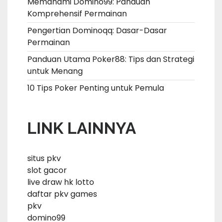
Memahami Domino99: Panduan
Komprehensif Permainan
Pengertian Dominoqq: Dasar-Dasar
Permainan
Panduan Utama Poker88: Tips dan Strategi
untuk Menang
10 Tips Poker Penting untuk Pemula
LINK LAINNYA
situs pkv
slot gacor
live draw hk lotto
daftar pkv games
pkv
domino99