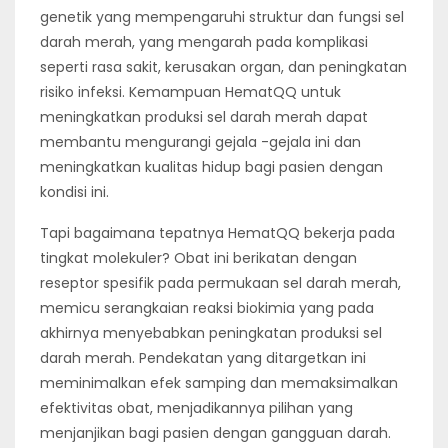
genetik yang mempengaruhi struktur dan fungsi sel
darah merah, yang mengarah pada komplikasi
seperti rasa sakit, kerusakan organ, dan peningkatan
risiko infeksi. Kemampuan HematQQ untuk
meningkatkan produksi sel darah merah dapat
membantu mengurangi gejala -gejala ini dan
meningkatkan kualitas hidup bagi pasien dengan
kondisi ini.
Tapi bagaimana tepatnya HematQQ bekerja pada
tingkat molekuler? Obat ini berikatan dengan
reseptor spesifik pada permukaan sel darah merah,
memicu serangkaian reaksi biokimia yang pada
akhirnya menyebabkan peningkatan produksi sel
darah merah. Pendekatan yang ditargetkan ini
meminimalkan efek samping dan memaksimalkan
efektivitas obat, menjadikannya pilihan yang
menjanjikan bagi pasien dengan gangguan darah.