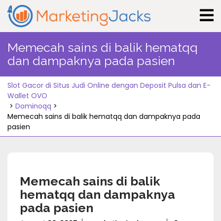
Skip
to
content
Memecah sains di balik hematqq
dan dampaknya pada pasien
Slot Gacor di Situs Judi Online dengan Deposit Pulsa dan E-
Wallet OVO
>
Dominoqq
>
Memecah sains di balik hematqq dan dampaknya pada
pasien
Memecah sains di balik
hematqq dan dampaknya
pada pasien