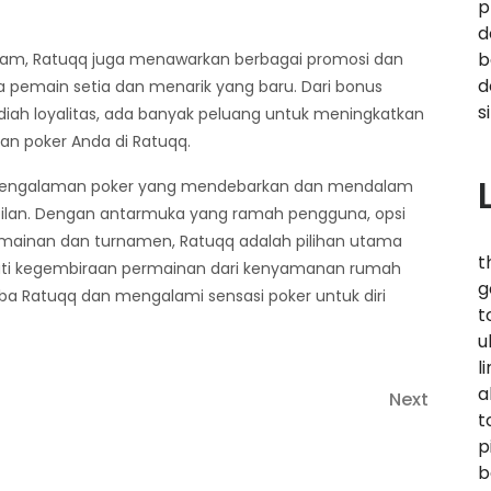
p
d
b
gam, Ratuqq juga menawarkan berbagai promosi dan
d
pemain setia dan menarik yang baru. Dari bonus
s
iah loyalitas, ada banyak peluang untuk meningkatkan
n poker Anda di Ratuqq.
 pengalaman poker yang mendebarkan dan mendalam
pilan. Dengan antarmuka yang ramah pengguna, opsi
ainan dan turnamen, Ratuqq adalah pilihan utama
t
ati kegembiraan permainan dari kenyamanan rumah
g
ba Ratuqq dan mengalami sensasi poker untuk diri
t
u
l
a
Next
Next
t
Post
p
b