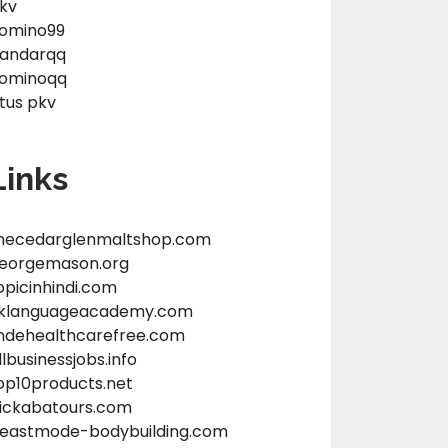
kv
omino99
andarqq
ominoqq
itus pkv
Links
hecedarglenmaltshop.com
eorgemason.org
opicinhindi.com
klanguageacademy.com
indehealthcarefree.com
llbusinessjobs.info
op10products.net
ickabatours.com
eastmode-bodybuilding.com