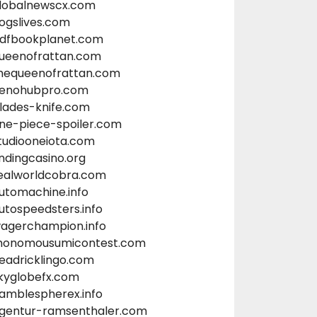
lobalnewscx.com
ogslives.com
dfbookplanet.com
ueenofrattan.com
hequeenofrattan.com
enohubpro.com
lades-knife.com
ne-piece-spoiler.com
tudiooneiota.com
indingcasino.org
ealworldcobra.com
utomachine.info
utospeedsters.info
agerchampion.info
onomousumicontest.com
eadricklingo.com
kyglobefx.com
amblespherex.info
gentur-ramsenthaler.com