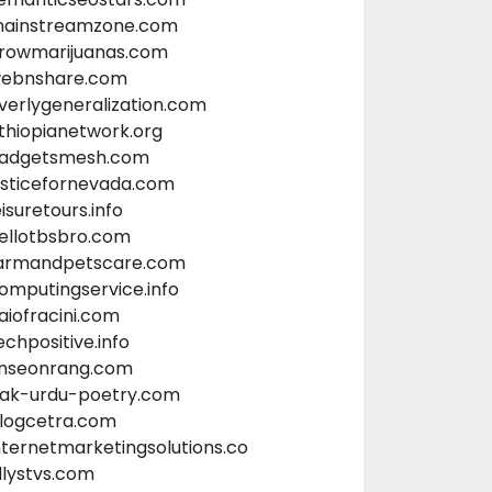
ainstreamzone.com
rowmarijuanas.com
ebnshare.com
verlygeneralization.com
thiopianetwork.org
adgetsmesh.com
usticefornevada.com
eisuretours.info
ellotbsbro.com
armandpetscare.com
omputingservice.info
aiofracini.com
echpositive.info
nseonrang.com
ak-urdu-poetry.com
logcetra.com
nternetmarketingsolutions.co
llystvs.com