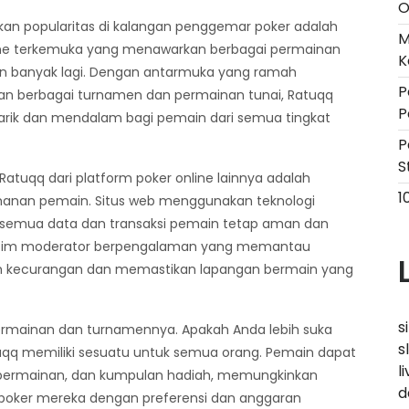
O
kan popularitas di kalangan penggemar poker adalah
M
line terkemuka yang menawarkan berbagai permainan
K
an banyak lagi. Dengan antarmuka yang ramah
P
n berbagai turnamen dan permainan tunai, Ratuqq
P
ik dan mendalam bagi pemain dari semua tingkat
P
S
tuqq dari platform poker online lainnya adalah
1
anan pemain. Situs web menggunakan teknologi
 semua data dan transaksi pemain tetap aman dan
an tim moderator berpengalaman yang memantau
 kecurangan dan memastikan lapangan bermain yang
s
permainan dan turnamennya. Apakah Anda lebih suka
s
qq memiliki sesuatu untuk semua orang. Pemain dapat
l
at permainan, dan kumpulan hadiah, memungkinkan
d
oker mereka dengan preferensi dan anggaran