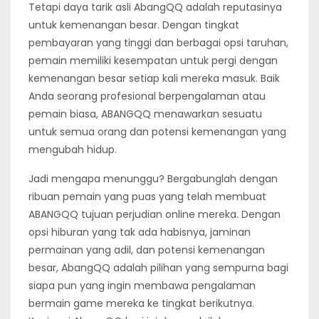
Tetapi daya tarik asli AbangQQ adalah reputasinya
untuk kemenangan besar. Dengan tingkat
pembayaran yang tinggi dan berbagai opsi taruhan,
pemain memiliki kesempatan untuk pergi dengan
kemenangan besar setiap kali mereka masuk. Baik
Anda seorang profesional berpengalaman atau
pemain biasa, ABANGQQ menawarkan sesuatu
untuk semua orang dan potensi kemenangan yang
mengubah hidup.
Jadi mengapa menunggu? Bergabunglah dengan
ribuan pemain yang puas yang telah membuat
ABANGQQ tujuan perjudian online mereka. Dengan
opsi hiburan yang tak ada habisnya, jaminan
permainan yang adil, dan potensi kemenangan
besar, AbangQQ adalah pilihan yang sempurna bagi
siapa pun yang ingin membawa pengalaman
bermain game mereka ke tingkat berikutnya.