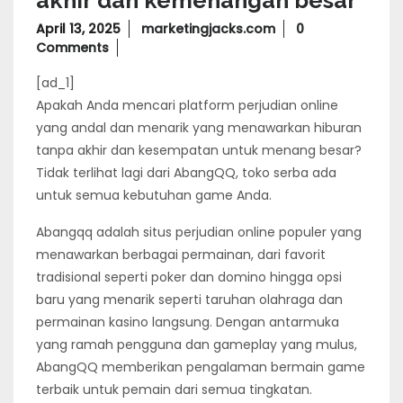
akhir dan kemenangan besar
April
April 13, 2025
marketingjacks.com
0
13,
Comments
2025
[ad_1]
Apakah Anda mencari platform perjudian online
yang andal dan menarik yang menawarkan hiburan
tanpa akhir dan kesempatan untuk menang besar?
Tidak terlihat lagi dari AbangQQ, toko serba ada
untuk semua kebutuhan game Anda.
Abangqq adalah situs perjudian online populer yang
menawarkan berbagai permainan, dari favorit
tradisional seperti poker dan domino hingga opsi
baru yang menarik seperti taruhan olahraga dan
permainan kasino langsung. Dengan antarmuka
yang ramah pengguna dan gameplay yang mulus,
AbangQQ memberikan pengalaman bermain game
terbaik untuk pemain dari semua tingkatan.