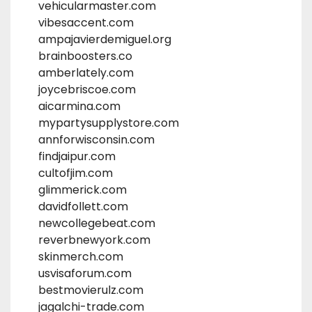
vehicularmaster.com
vibesaccent.com
ampajavierdemiguel.org
brainboosters.co
amberlately.com
joycebriscoe.com
aicarmina.com
mypartysupplystore.com
annforwisconsin.com
findjaipur.com
cultofjim.com
glimmerick.com
davidfollett.com
newcollegebeat.com
reverbnewyork.com
skinmerch.com
usvisaforum.com
bestmovierulz.com
jagalchi-trade.com