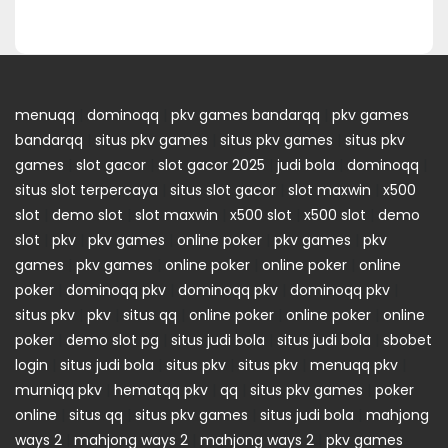
menuqq
|
dominoqq
|
pkv games bandarqq
|
pkv games
bandarqq
|
situs pkv games
|
situs pkv games
|
situs pkv
games
|
slot gacor
|
slot gacor 2025
|
judi bola
|
dominoqq
|
situs slot terpercaya
|
situs slot gacor
|
slot maxwin
|
x500
slot
|
demo slot
|
slot maxwin
|
x500 slot
|
x500 slot
|
demo
slot
|
pkv
|
pkv games
|
online poker
|
pkv games
|
pkv
games
|
pkv games
|
online poker
|
online poker
|
online
poker
|
dominoqq pkv
|
dominoqq pkv
|
dominoqq pkv
|
situs pkv
|
pkv
|
situs qq
|
online poker
|
online poker
|
online
poker
|
demo slot pg
|
situs judi bola
|
situs judi bola
|
sbobet
login
|
situs judi bola
|
situs pkv
|
situs pkv
|
menuqq pkv
|
murniqq pkv
|
hematqq pkv
|
qq
|
situs pkv games
|
poker
online
|
situs qq
|
situs pkv games
|
situs judi bola
|
mahjong
ways 2
|
mahjong ways 2
|
mahjong ways 2
|
pkv games