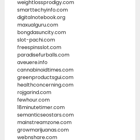
weightlossprodigy.com
smarttechyinfo.com
digitalnotebook.org
maxualguru.com
bongdasuncity.com
slot-pachi.com
freespinsslot.com
paradisefurballs.com
aveuere.info
cannabinoidtimes.com
greenproductsgui.com
healthconcerning.com
rojgarind.com
fewhour.com
18minutetimer.com
semanticseostars.com
mainstreamzone.com
growmarijuanas.com
webnshare.com