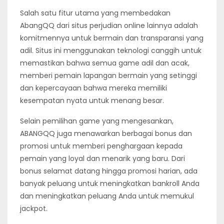
Salah satu fitur utama yang membedakan
AbangQQ dari situs perjudian online lainnya adalah
komitmennya untuk bermain dan transparansi yang
adil. Situs ini menggunakan teknologi canggih untuk
memastikan bahwa semua game adil dan acak,
memberi pemain lapangan bermain yang setinggi
dan kepercayaan bahwa mereka memiliki
kesempatan nyata untuk menang besar.
Selain pemilihan game yang mengesankan,
ABANGQQ juga menawarkan berbagai bonus dan
promosi untuk memberi penghargaan kepada
pemain yang loyal dan menarik yang baru. Dari
bonus selamat datang hingga promosi harian, ada
banyak peluang untuk meningkatkan bankroll Anda
dan meningkatkan peluang Anda untuk memukul
jackpot.