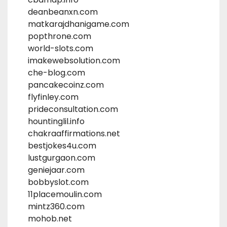
deanbeanxn.com
matkarajdhanigame.com
popthrone.com
world-slots.com
imakewebsolution.com
che-blog.com
pancakecoinz.com
flyfinley.com
prideconsultation.com
hountinglil.info
chakraaffirmations.net
bestjokes4u.com
lustgurgaon.com
geniejaar.com
bobbyslot.com
11placemoulin.com
mintz360.com
mohob.net