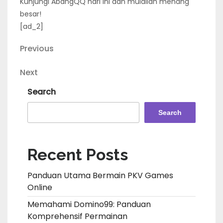
Kunjungi AbangQQ hari ini dan mulailah menang
besar!
[ad_2]
Post
Previous
Previous
Post
navigation
Next
Next
Post
Search
Search
Recent Posts
Panduan Utama Bermain PKV Games
Online
Memahami Domino99: Panduan
Komprehensif Permainan