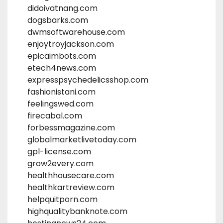
didoivatnang.com
dogsbarks.com
dwmsoftwarehouse.com
enjoytroyjackson.com
epicaimbots.com
etech4news.com
expresspsychedelicsshop.com
fashionistani.com
feelingswed.com
firecabal.com
forbessmagazine.com
globalmarketlivetoday.com
gpl-license.com
grow2every.com
healthhousecare.com
healthkartreview.com
helpquitporn.com
highqualitybanknote.com