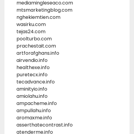
mediamingleseaco.com
mtsmarketingblog.com
nghekiemtien.com
wasirku.com
tejas24.com
poolturbo.com
prachestait.com
artforafghans.info
airvendio.info
healthexe.info
puretecx.info
tecadvance.info
aminityio.info
amiolahu.info
ampacheme.info
ampullahu.info
aromaxme.info
asserthatecontrast.info
atenderme.info