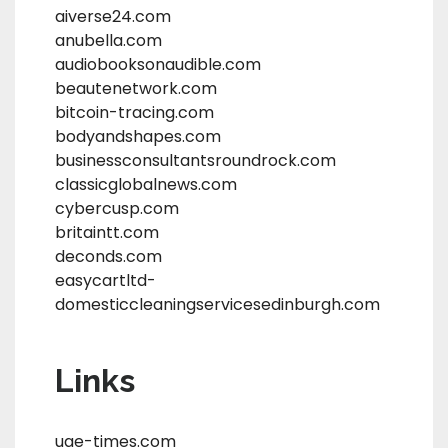
aiverse24.com
anubella.com
audiobooksonaudible.com
beautenetwork.com
bitcoin-tracing.com
bodyandshapes.com
businessconsultantsroundrock.com
classicglobalnews.com
cybercusp.com
britaintt.com
deconds.com
easycartltd-
domesticcleaningservicesedinburgh.com
Links
uae-times.com