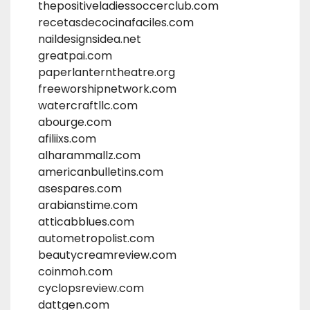
thepositiveladiessoccerclub.com
recetasdecocinafaciles.com
naildesignsidea.net
greatpai.com
paperlanterntheatre.org
freeworshipnetwork.com
watercraftllc.com
abourge.com
afiliixs.com
alharammallz.com
americanbulletins.com
asespares.com
arabianstime.com
atticabblues.com
autometropolist.com
beautycreamreview.com
coinmoh.com
cyclopsreview.com
dattgen.com