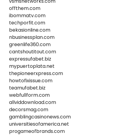
vsmsnetworks.com
offthem.com
ibommatv.com
techporfit.com
bekasionline.com
nbusinessplan.com
greenlife360.com
cantshoutitout.com
expressufabet.biz
mypuertoplata.net
thepioneerxpress.com
howtofixissue.com
teamufabet.biz
webfullform.com
allviddownload.com
decorsmag.com
gamblingcasinonews.com
universitiesofamerica.net
progameofbrands.com