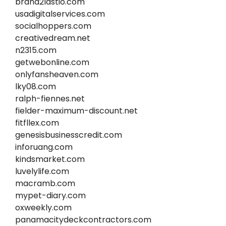
brand2lastio.com
usadigitalservices.com
socialhoppers.com
creativedream.net
n2315.com
getwebonline.com
onlyfansheaven.com
lky08.com
ralph-fiennes.net
fielder-maximum-discount.net
fitfllex.com
genesisbusinesscredit.com
inforuang.com
kindsmarket.com
luvelylife.com
macramb.com
mypet-diary.com
oxweekly.com
panamacitydeckcontractors.com