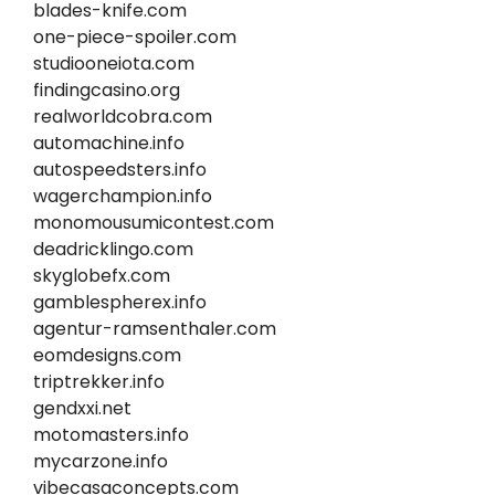
blades-knife.com
one-piece-spoiler.com
studiooneiota.com
findingcasino.org
realworldcobra.com
automachine.info
autospeedsters.info
wagerchampion.info
monomousumicontest.com
deadricklingo.com
skyglobefx.com
gamblespherex.info
agentur-ramsenthaler.com
eomdesigns.com
triptrekker.info
gendxxi.net
motomasters.info
mycarzone.info
vibecasaconcepts.com