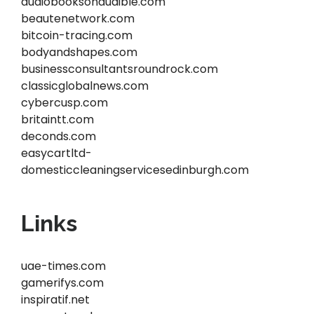
audiobooksonaudible.com
beautenetwork.com
bitcoin-tracing.com
bodyandshapes.com
businessconsultantsroundrock.com
classicglobalnews.com
cybercusp.com
britaintt.com
deconds.com
easycartltd-
domesticcleaningservicesedinburgh.com
Links
uae-times.com
gamerifys.com
inspiratif.net