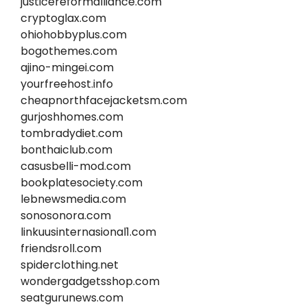
justicereformalliance.com
cryptoglax.com
ohiohobbyplus.com
bogothemes.com
ajino-mingei.com
yourfreehost.info
cheapnorthfacejacketsm.com
gurjoshhomes.com
tombradydiet.com
bonthaiclub.com
casusbelli-mod.com
bookplatesociety.com
lebnewsmedia.com
sonosonora.com
linkuusinternasional1.com
friendsroll.com
spiderclothing.net
wondergadgetsshop.com
seatgurunews.com