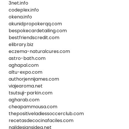
3net.info
codeplex.info
okena.info
akunidpropokerqq.com
bespokecardetailing.com
bestfriendscredit.com
elibrary.biz
eczema-naturalcures.com
astro-bath.com
aghapal.com
altu-expo.com
authorjennijames.com
viajearoma.net
tsutsuji-parkin.com
agharab.com
cheapammousa.com
thepositiveladiessoccerclub.com
recetasdecocinafaciles.com
naildesignsidea.net