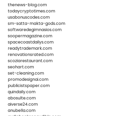
thenews-blog.com
todaycryptotimes.com
usabonuscodes.com
sm-satta-makta-gods.com
softwaredegimnasios.com
soopermagazine.com
spacecoastdailys.com
readytrademark.com
renovationsrated.com
scoziarestaurant.com
seohart.com
set-cleaning.com
promodesignai.com
publicistspaper.com
quindaily.com
abosulte.com
aiverse24.com
anubella.com