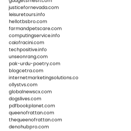
gadgetsmesh.com
justicefornevada.com
leisuretours.info
hellotbsbro.com
farmandpetscare.com
computingservice.info
caiofracini.com
techpositive.info
unseonrang.com
pak-urdu-poetry.com
blogcetra.com
internetmarketingsolutions.co
ollystvs.com
globalnewscx.com
dogslives.com
pdfbookplanet.com
queenofrattan.com
thequeenofrattan.com
denohubpro.com