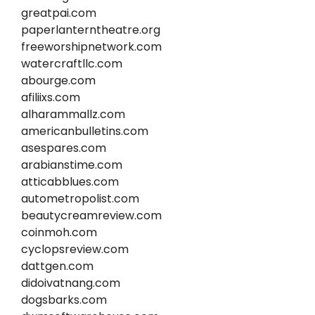
greatpai.com
paperlanterntheatre.org
freeworshipnetwork.com
watercraftllc.com
abourge.com
afiliixs.com
alharammallz.com
americanbulletins.com
asespares.com
arabianstime.com
atticabblues.com
autometropolist.com
beautycreamreview.com
coinmoh.com
cyclopsreview.com
dattgen.com
didoivatnang.com
dogsbarks.com