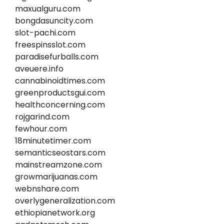
maxualguru.com
bongdasuncity.com
slot-pachi.com
freespinsslot.com
paradisefurballs.com
aveuere.info
cannabinoidtimes.com
greenproductsgui.com
healthconcerning.com
rojgarind.com
fewhour.com
18minutetimer.com
semanticseostars.com
mainstreamzone.com
growmarijuanas.com
webnshare.com
overlygeneralization.com
ethiopianetwork.org