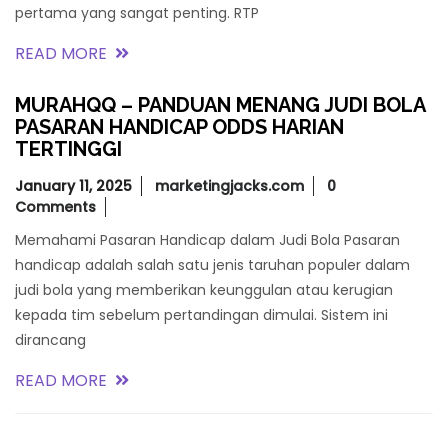
pertama yang sangat penting. RTP
READ
READ MORE
MORE
MURAHQQ – PANDUAN MENANG JUDI BOLA
PASARAN HANDICAP ODDS HARIAN
TERTINGGI
January
January 11, 2025
marketingjacks.com
0
11,
Comments
2025
Memahami Pasaran Handicap dalam Judi Bola Pasaran
handicap adalah salah satu jenis taruhan populer dalam
judi bola yang memberikan keunggulan atau kerugian
kepada tim sebelum pertandingan dimulai. Sistem ini
dirancang
READ
READ MORE
MORE