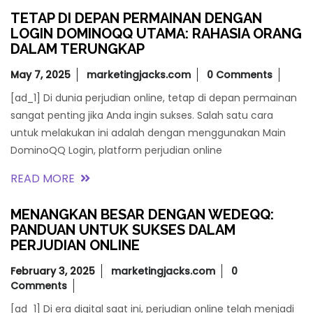
TETAP DI DEPAN PERMAINAN DENGAN
LOGIN DOMINOQQ UTAMA: RAHASIA ORANG
DALAM TERUNGKAP
May
May 7, 2025
marketingjacks.com
0 Comments
7,
[ad_1] Di dunia perjudian online, tetap di depan permainan
2025
sangat penting jika Anda ingin sukses. Salah satu cara
untuk melakukan ini adalah dengan menggunakan Main
DominoQQ Login, platform perjudian online
READ
READ MORE
MORE
MENANGKAN BESAR DENGAN WEDEQQ:
PANDUAN UNTUK SUKSES DALAM
PERJUDIAN ONLINE
February
February 3, 2025
marketingjacks.com
0
3,
Comments
2025
[ad_1] Di era digital saat ini, perjudian online telah menjadi