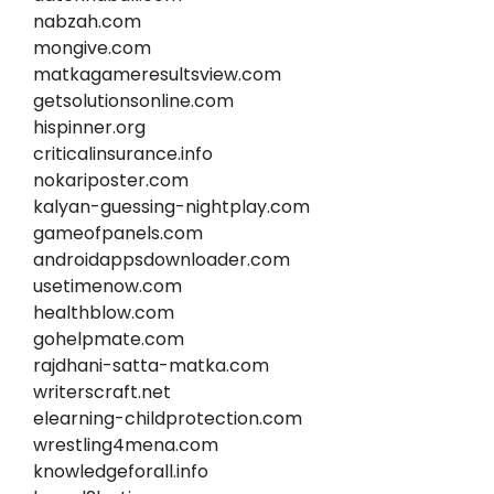
nabzah.com
mongive.com
matkagameresultsview.com
getsolutionsonline.com
hispinner.org
criticalinsurance.info
nokariposter.com
kalyan-guessing-nightplay.com
gameofpanels.com
androidappsdownloader.com
usetimenow.com
healthblow.com
gohelpmate.com
rajdhani-satta-matka.com
writerscraft.net
elearning-childprotection.com
wrestling4mena.com
knowledgeforall.info