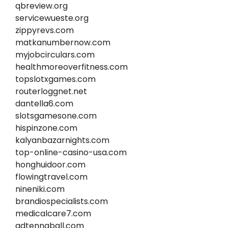
qbreview.org
servicewueste.org
zippyrevs.com
matkanumbernow.com
myjobcirculars.com
healthmoreoverfitness.com
topslotxgames.com
routerloggnet.net
dantella6.com
slotsgamesone.com
hispinzone.com
kalyanbazarnights.com
top-online-casino-usa.com
honghuidoor.com
flowingtravel.com
nineniki.com
brandiospecialists.com
medicalcare7.com
adtennaball.com