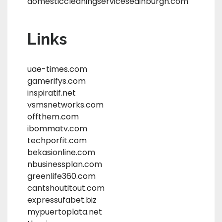
domesticcleaningservicesedinburgh.com
Links
uae-times.com
gamerifys.com
inspiratif.net
vsmsnetworks.com
offthem.com
ibommatv.com
techporfit.com
bekasionline.com
nbusinessplan.com
greenlife360.com
cantshoutitout.com
expressufabet.biz
mypuertoplata.net