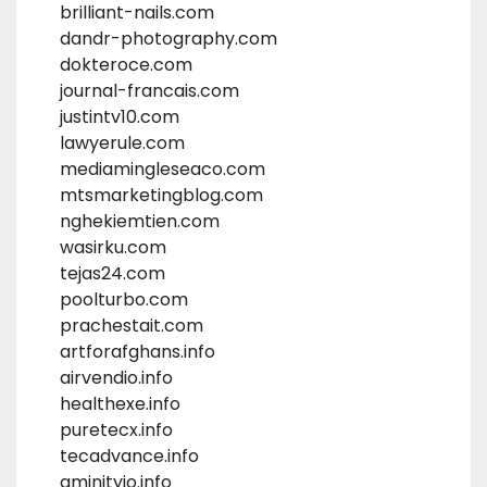
brilliant-nails.com
dandr-photography.com
dokteroce.com
journal-francais.com
justintv10.com
lawyerule.com
mediamingleseaco.com
mtsmarketingblog.com
nghekiemtien.com
wasirku.com
tejas24.com
poolturbo.com
prachestait.com
artforafghans.info
airvendio.info
healthexe.info
puretecx.info
tecadvance.info
aminityio.info