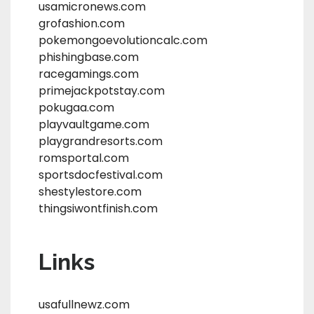
usamicronews.com
grofashion.com
pokemongoevolutioncalc.com
phishingbase.com
racegamings.com
primejackpotstay.com
pokugaa.com
playvaultgame.com
playgrandresorts.com
romsportal.com
sportsdocfestival.com
shestylestore.com
thingsiwontfinish.com
Links
usafullnewz.com