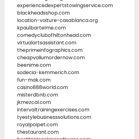
experiencedexpertstowingservice.com
blackheadsshop.com
location-voiture-casablanca.org
kpaulbartelme.com
comedyclubofhiltonhead.com
virtualartsassistant.com
theprimeinfographics.com
cheapvaliumordernow.com
beenime.com
sodecia-kemmerich.com
fun-mak.com
casino888world.com
misterdbnb.com
jkmezcal.com
intervaltrainingexercises.com
tyestylebusinesssolutions.com
royalpoipet.com
thestaurant.com