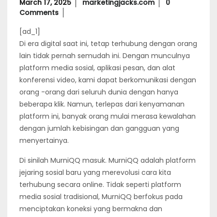
March
March 17, 2025
marketingjacks.com
0
17,
Comments
2025
[ad_1]
Di era digital saat ini, tetap terhubung dengan orang
lain tidak pernah semudah ini. Dengan munculnya
platform media sosial, aplikasi pesan, dan alat
konferensi video, kami dapat berkomunikasi dengan
orang -orang dari seluruh dunia dengan hanya
beberapa klik. Namun, terlepas dari kenyamanan
platform ini, banyak orang mulai merasa kewalahan
dengan jumlah kebisingan dan gangguan yang
menyertainya.
Di sinilah MurniQQ masuk. MurniQQ adalah platform
jejaring sosial baru yang merevolusi cara kita
terhubung secara online. Tidak seperti platform
media sosial tradisional, MurniQQ berfokus pada
menciptakan koneksi yang bermakna dan