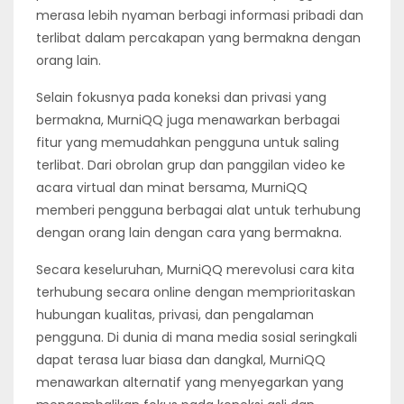
merasa lebih nyaman berbagi informasi pribadi dan
terlibat dalam percakapan yang bermakna dengan
orang lain.
Selain fokusnya pada koneksi dan privasi yang
bermakna, MurniQQ juga menawarkan berbagai
fitur yang memudahkan pengguna untuk saling
terlibat. Dari obrolan grup dan panggilan video ke
acara virtual dan minat bersama, MurniQQ
memberi pengguna berbagai alat untuk terhubung
dengan orang lain dengan cara yang bermakna.
Secara keseluruhan, MurniQQ merevolusi cara kita
terhubung secara online dengan memprioritaskan
hubungan kualitas, privasi, dan pengalaman
pengguna. Di dunia di mana media sosial seringkali
dapat terasa luar biasa dan dangkal, MurniQQ
menawarkan alternatif yang menyegarkan yang