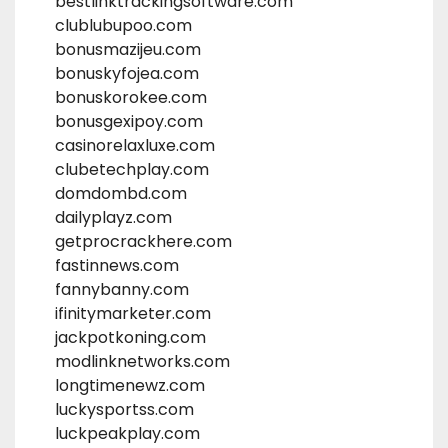
bestlinktrackingsoftware.com
clublubupoo.com
bonusmazijeu.com
bonuskyfojea.com
bonuskorokee.com
bonusgexipoy.com
casinorelaxluxe.com
clubetechplay.com
domdombd.com
dailyplayz.com
getprocrackhere.com
fastinnews.com
fannybanny.com
ifinitymarketer.com
jackpotkoning.com
modlinknetworks.com
longtimenewz.com
luckysportss.com
luckpeakplay.com