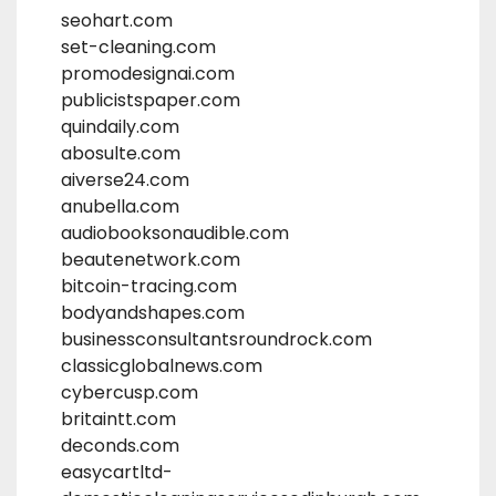
seohart.com
set-cleaning.com
promodesignai.com
publicistspaper.com
quindaily.com
abosulte.com
aiverse24.com
anubella.com
audiobooksonaudible.com
beautenetwork.com
bitcoin-tracing.com
bodyandshapes.com
businessconsultantsroundrock.com
classicglobalnews.com
cybercusp.com
britaintt.com
deconds.com
easycartltd-