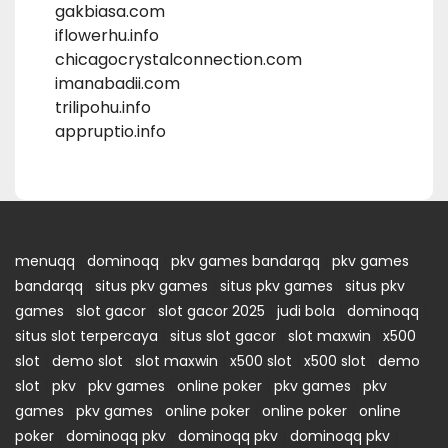
gakbiasa.com
iflowerhu.info
chicagocrystalconnection.com
imanabadii.com
trilipohu.info
appruptio.info
menuqq
|
dominoqq
|
pkv games bandarqq
|
pkv games
bandarqq
|
situs pkv games
|
situs pkv games
|
situs pkv
games
|
slot gacor
|
slot gacor 2025
|
judi bola
|
dominoqq
|
situs slot terpercaya
|
situs slot gacor
|
slot maxwin
|
x500
slot
|
demo slot
|
slot maxwin
|
x500 slot
|
x500 slot
|
demo
slot
|
pkv
|
pkv games
|
online poker
|
pkv games
|
pkv
games
|
pkv games
|
online poker
|
online poker
|
online
poker
|
dominoqq pkv
|
dominoqq pkv
|
dominoqq pkv
|