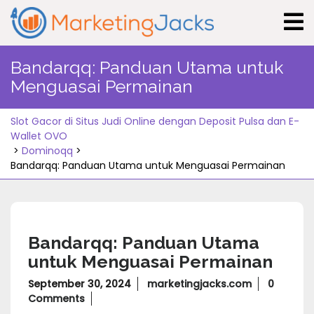
Skip
to
content
Bandarqq: Panduan Utama untuk
Menguasai Permainan
Slot Gacor di Situs Judi Online dengan Deposit Pulsa dan E-
Wallet OVO
>
Dominoqq
>
Bandarqq: Panduan Utama untuk Menguasai Permainan
Bandarqq: Panduan Utama
untuk Menguasai Permainan
September
September 30, 2024
marketingjacks.com
0
30,
Comments
2024