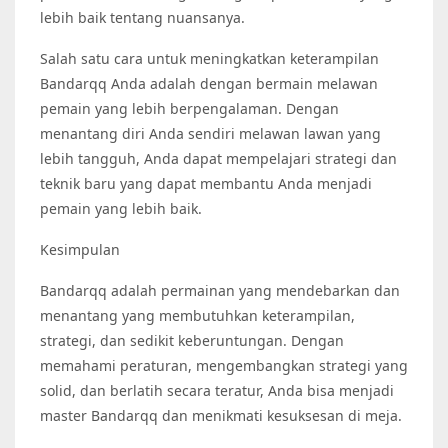
lebih baik tentang nuansanya.
Salah satu cara untuk meningkatkan keterampilan
Bandarqq Anda adalah dengan bermain melawan
pemain yang lebih berpengalaman. Dengan
menantang diri Anda sendiri melawan lawan yang
lebih tangguh, Anda dapat mempelajari strategi dan
teknik baru yang dapat membantu Anda menjadi
pemain yang lebih baik.
Kesimpulan
Bandarqq adalah permainan yang mendebarkan dan
menantang yang membutuhkan keterampilan,
strategi, dan sedikit keberuntungan. Dengan
memahami peraturan, mengembangkan strategi yang
solid, dan berlatih secara teratur, Anda bisa menjadi
master Bandarqq dan menikmati kesuksesan di meja.