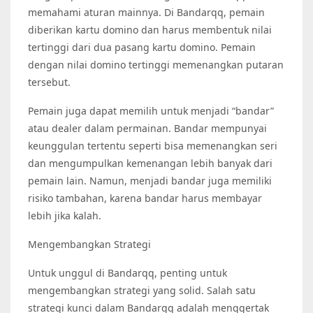
memahami aturan mainnya. Di Bandarqq, pemain
diberikan kartu domino dan harus membentuk nilai
tertinggi dari dua pasang kartu domino. Pemain
dengan nilai domino tertinggi memenangkan putaran
tersebut.
Pemain juga dapat memilih untuk menjadi “bandar”
atau dealer dalam permainan. Bandar mempunyai
keunggulan tertentu seperti bisa memenangkan seri
dan mengumpulkan kemenangan lebih banyak dari
pemain lain. Namun, menjadi bandar juga memiliki
risiko tambahan, karena bandar harus membayar
lebih jika kalah.
Mengembangkan Strategi
Untuk unggul di Bandarqq, penting untuk
mengembangkan strategi yang solid. Salah satu
strategi kunci dalam Bandarqq adalah menggertak