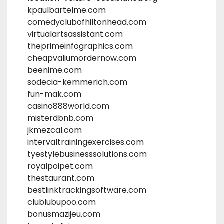
kpaulbartelme.com
comedyclubofhiltonhead.com
virtualartsassistant.com
theprimeinfographics.com
cheapvaliumordernow.com
beenime.com
sodecia-kemmerich.com
fun-mak.com
casino888world.com
misterdbnb.com
jkmezcal.com
intervaltrainingexercises.com
tyestylebusinesssolutions.com
royalpoipet.com
thestaurant.com
bestlinktrackingsoftware.com
clublubupoo.com
bonusmazijeu.com