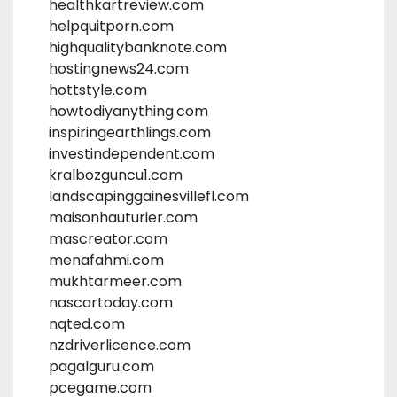
healthkartreview.com
helpquitporn.com
highqualitybanknote.com
hostingnews24.com
hottstyle.com
howtodiyanything.com
inspiringearthlings.com
investindependent.com
kralbozguncu1.com
landscapinggainesvillefl.com
maisonhauturier.com
mascreator.com
menafahmi.com
mukhtarmeer.com
nascartoday.com
nqted.com
nzdriverlicence.com
pagalguru.com
pcegame.com