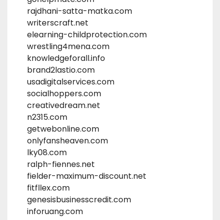
rajdhani-satta-matka.com
writerscraft.net
elearning-childprotection.com
wrestling4mena.com
knowledgeforall.info
brand2lastio.com
usadigitalservices.com
socialhoppers.com
creativedream.net
n2315.com
getwebonline.com
onlyfansheaven.com
lky08.com
ralph-fiennes.net
fielder-maximum-discount.net
fitfllex.com
genesisbusinesscredit.com
inforuang.com