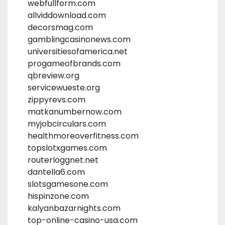
webfullform.com
allviddownload.com
decorsmag.com
gamblingcasinonews.com
universitiesofamerica.net
progameofbrands.com
qbreview.org
servicewueste.org
zippyrevs.com
matkanumbernow.com
myjobcirculars.com
healthmoreoverfitness.com
topslotxgames.com
routerloggnet.net
dantella6.com
slotsgamesone.com
hispinzone.com
kalyanbazarnights.com
top-online-casino-usa.com