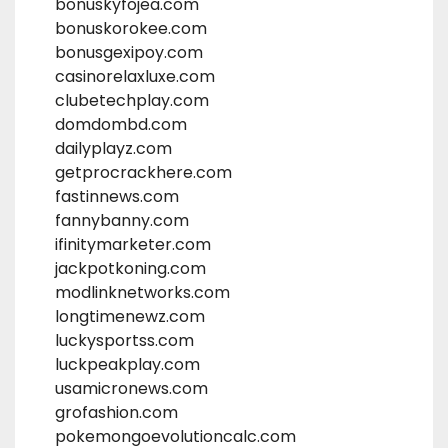
bonuskyfojea.com
bonuskorokee.com
bonusgexipoy.com
casinorelaxluxe.com
clubetechplay.com
domdombd.com
dailyplayz.com
getprocrackhere.com
fastinnews.com
fannybanny.com
ifinitymarketer.com
jackpotkoning.com
modlinknetworks.com
longtimenewz.com
luckysportss.com
luckpeakplay.com
usamicronews.com
grofashion.com
pokemongoevolutioncalc.com