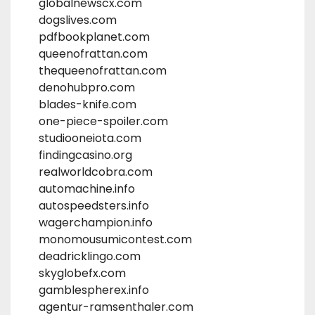
globalnewscx.com
dogslives.com
pdfbookplanet.com
queenofrattan.com
thequeenofrattan.com
denohubpro.com
blades-knife.com
one-piece-spoiler.com
studiooneiota.com
findingcasino.org
realworldcobra.com
automachine.info
autospeedsters.info
wagerchampion.info
monomousumicontest.com
deadricklingo.com
skyglobefx.com
gamblespherex.info
agentur-ramsenthaler.com