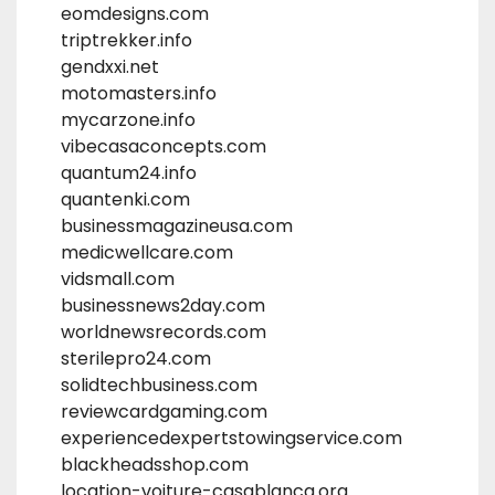
eomdesigns.com
triptrekker.info
gendxxi.net
motomasters.info
mycarzone.info
vibecasaconcepts.com
quantum24.info
quantenki.com
businessmagazineusa.com
medicwellcare.com
vidsmall.com
businessnews2day.com
worldnewsrecords.com
sterilepro24.com
solidtechbusiness.com
reviewcardgaming.com
experiencedexpertstowingservice.com
blackheadsshop.com
location-voiture-casablanca.org