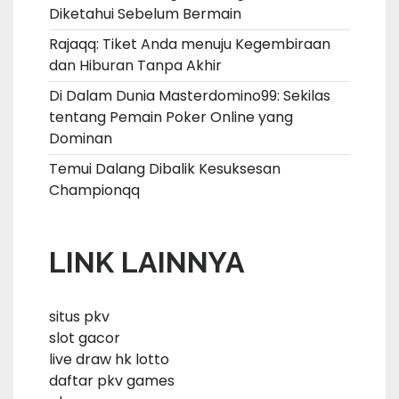
Diketahui Sebelum Bermain
Rajaqq: Tiket Anda menuju Kegembiraan
dan Hiburan Tanpa Akhir
Di Dalam Dunia Masterdomino99: Sekilas
tentang Pemain Poker Online yang
Dominan
Temui Dalang Dibalik Kesuksesan
Championqq
LINK LAINNYA
situs pkv
slot gacor
live draw hk lotto
daftar pkv games