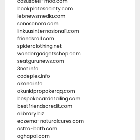
casusbelli-mod.com
bookplatesociety.com
lebnewsmedia.com
sonosonora.com
linkuusinternasional1.com
friendsroll.com
spiderclothing.net
wondergadgetsshop.com
seatgurunews.com
3net.info
codeplex.info
okena.info
akunidpropokerqq.com
bespokecardetailing.com
bestfriendscredit.com
elibrary.biz
eczema-naturalcures.com
astro-bath.com
aghapal.com