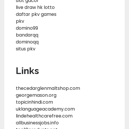
slot gacor
live draw hk lotto
daftar pkv games
pkv
domino99
bandarqq
dominoqq
situs pkv
Links
thecedarglenmaltshop.com
georgemason.org
topicinhindi.com
uklanguageacademy.com
lindehealthcarefree.com
allbusinessjobs.info