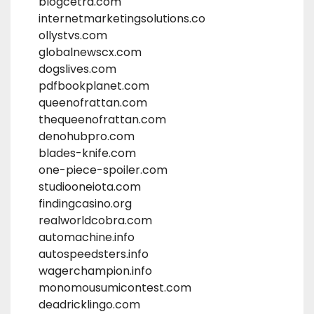
blogcetra.com
internetmarketingsolutions.co
ollystvs.com
globalnewscx.com
dogslives.com
pdfbookplanet.com
queenofrattan.com
thequeenofrattan.com
denohubpro.com
blades-knife.com
one-piece-spoiler.com
studiooneiota.com
findingcasino.org
realworldcobra.com
automachine.info
autospeedsters.info
wagerchampion.info
monomousumicontest.com
deadricklingo.com