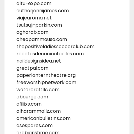
altu-expo.com
authorjennijames.com
viajearoma.net
tsutsuji-parkin.com
agharab.com
cheapammousa.com
thepositiveladiessoccerclub.com
recetasdecocinafaciles.com
naildesignsidea.net
greatpai.com
paperlanterntheatre.org
freeworshipnetwork.com
watercraftllc.com
abourge.com
afiliixs.com
alharammallz.com
americanbulletins.com
asespares.com
arabianstime.com