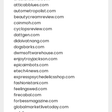
atticabblues.com
autometropolist.com
beautycreamreview.com
coinmoh.com
cyclopsreview.com
dattgen.com
didoivatnang.com
dogsbarks.com
dwmsoftwarehouse.com
enjoytroyjackson.com
epicaimbots.com
etech4news.com
expresspsychedelicsshop.com
fashionistani.com
feelingswed.com
firecabal.com
forbessmagazine.com
globalmarketlivetoday.com