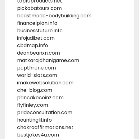
top10products.net
pickabatours.com
beastmode-bodybuilding.com
financelplan.info
businessfuture.info
infojudibet.com
cbdmap.info
deanbeanxn.com
matkarajdhanigame.com
popthrone.com
world-slots.com
imakewebsolution.com
che-blog.com
pancakecoinz.com
flyfinley.com
prideconsultation.com
hountinglil.info
chakraaffirmations.net
bestjokes4u.com