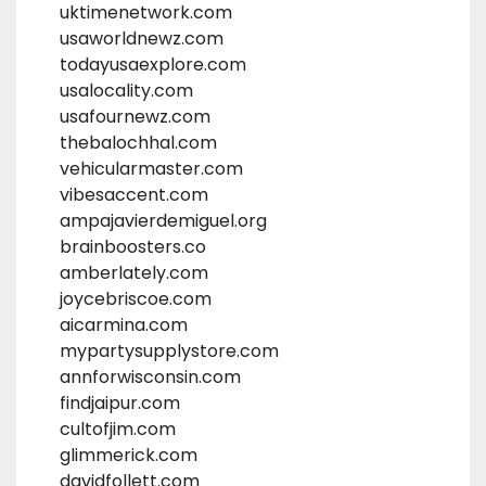
uktimenetwork.com
usaworldnewz.com
todayusaexplore.com
usalocality.com
usafournewz.com
thebalochhal.com
vehicularmaster.com
vibesaccent.com
ampajavierdemiguel.org
brainboosters.co
amberlately.com
joycebriscoe.com
aicarmina.com
mypartysupplystore.com
annforwisconsin.com
findjaipur.com
cultofjim.com
glimmerick.com
davidfollett.com