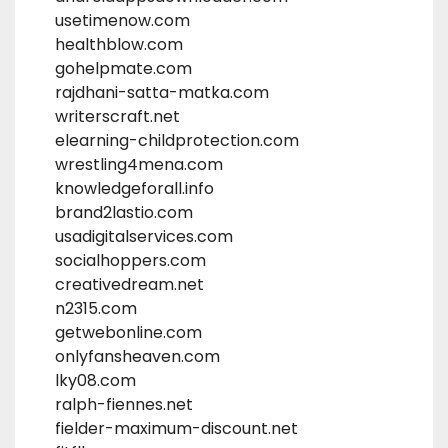
usetimenow.com
healthblow.com
gohelpmate.com
rajdhani-satta-matka.com
writerscraft.net
elearning-childprotection.com
wrestling4mena.com
knowledgeforall.info
brand2lastio.com
usadigitalservices.com
socialhoppers.com
creativedream.net
n2315.com
getwebonline.com
onlyfansheaven.com
lky08.com
ralph-fiennes.net
fielder-maximum-discount.net