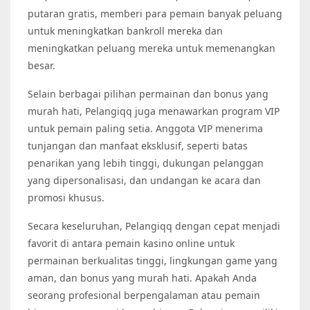
putaran gratis, memberi para pemain banyak peluang
untuk meningkatkan bankroll mereka dan
meningkatkan peluang mereka untuk memenangkan
besar.
Selain berbagai pilihan permainan dan bonus yang
murah hati, Pelangiqq juga menawarkan program VIP
untuk pemain paling setia. Anggota VIP menerima
tunjangan dan manfaat eksklusif, seperti batas
penarikan yang lebih tinggi, dukungan pelanggan
yang dipersonalisasi, dan undangan ke acara dan
promosi khusus.
Secara keseluruhan, Pelangiqq dengan cepat menjadi
favorit di antara pemain kasino online untuk
permainan berkualitas tinggi, lingkungan game yang
aman, dan bonus yang murah hati. Apakah Anda
seorang profesional berpengalaman atau pemain