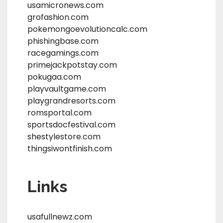
usamicronews.com
grofashion.com
pokemongoevolutioncalc.com
phishingbase.com
racegamings.com
primejackpotstay.com
pokugaa.com
playvaultgame.com
playgrandresorts.com
romsportal.com
sportsdocfestival.com
shestylestore.com
thingsiwontfinish.com
Links
usafullnewz.com