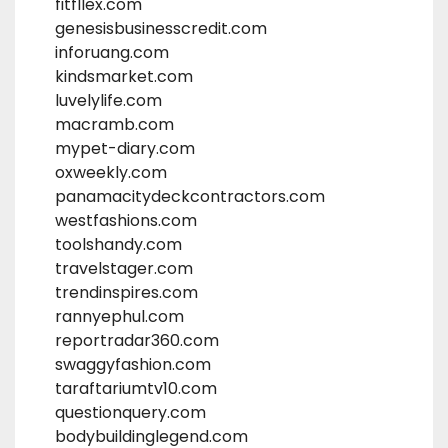
fitfllex.com
genesisbusinesscredit.com
inforuang.com
kindsmarket.com
luvelylife.com
macramb.com
mypet-diary.com
oxweekly.com
panamacitydeckcontractors.com
westfashions.com
toolshandy.com
travelstager.com
trendinspires.com
rannyephul.com
reportradar360.com
swaggyfashion.com
taraftariumtv10.com
questionquery.com
bodybuildinglegend.com