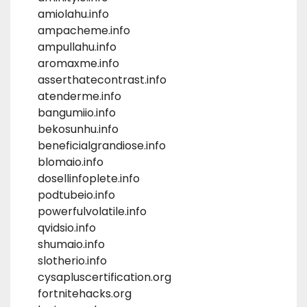
amiolahu.info
ampacheme.info
ampullahu.info
aromaxme.info
asserthatecontrast.info
atenderme.info
bangumiio.info
bekosunhu.info
beneficialgrandiose.info
blomaio.info
dosellinfoplete.info
podtubeio.info
powerfulvolatile.info
qvidsio.info
shumaio.info
slotherio.info
cysapluscertification.org
fortnitehacks.org