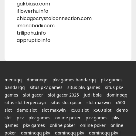
gakbiasa.com
iflowerhu.info
chicagocrystalconnection.com
imanabadii.com
trilipohu.info
appruptio.info
menuqq
|
dominoqq
|
pkv games bandarqq
|
pkv games
bandarqq
|
situs pkv games
|
situs pkv games
|
situs pkv
games
|
slot gacor
|
slot gacor 2025
|
judi bola
|
dominoqq
|
situs slot terpercaya
|
situs slot gacor
|
slot maxwin
|
x500
slot
|
demo slot
|
slot maxwin
|
x500 slot
|
x500 slot
|
demo
slot
|
pkv
|
pkv games
|
online poker
|
pkv games
|
pkv
games
|
pkv games
|
online poker
|
online poker
|
online
poker
|
dominoqq pkv
|
dominoqq pkv
|
dominoqq pkv
|