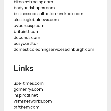
bitcoin-tracing.com
bodyandshapes.com
businessconsultantsroundrock.com
classicglobalnews.com
cybercusp.com
britaintt.com
deconds.com
easycartltd-
domesticcleaningservicesedinburgh.com
Links
uae-times.com
gamerifys.com
inspiratif.net
vsmsnetworks.com
offthem.com