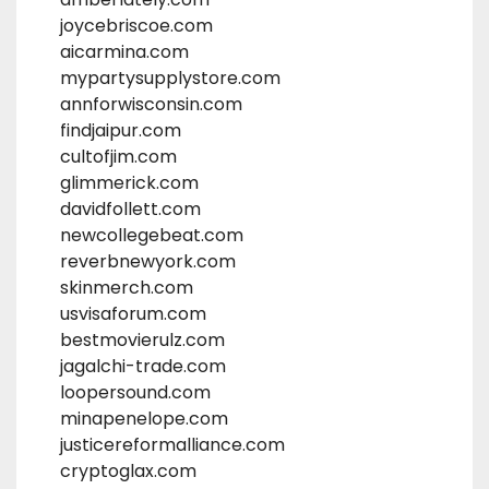
joycebriscoe.com
aicarmina.com
mypartysupplystore.com
annforwisconsin.com
findjaipur.com
cultofjim.com
glimmerick.com
davidfollett.com
newcollegebeat.com
reverbnewyork.com
skinmerch.com
usvisaforum.com
bestmovierulz.com
jagalchi-trade.com
loopersound.com
minapenelope.com
justicereformalliance.com
cryptoglax.com