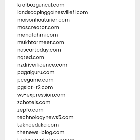
kralbozguncu1.com
landscapinggainesvillefl.com
maisonhauturier.com
mascreator.com
menafahmi.com
mukhtarmeer.com
nascartoday.com
nqted.com
nzdriverlicence.com
pagalguru.com
pcegame.com
pgslot-r2.com
ws-expression.com
zchotels.com
zepfo.com
technologynews5.com
teknoeduka.com
thenews-blog.com
todaycryptotimes.com