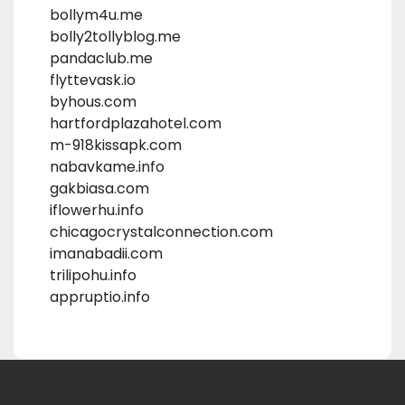
bollym4u.me
bolly2tollyblog.me
pandaclub.me
flyttevask.io
byhous.com
hartfordplazahotel.com
m-918kissapk.com
nabavkame.info
gakbiasa.com
iflowerhu.info
chicagocrystalconnection.com
imanabadii.com
trilipohu.info
appruptio.info