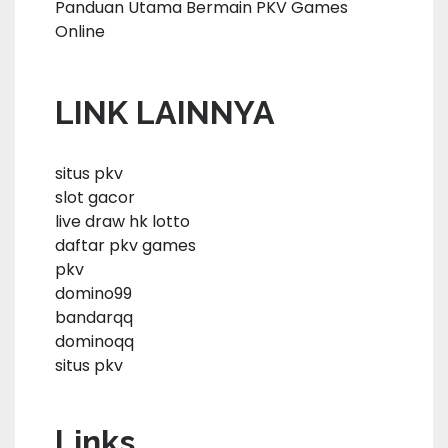
Panduan Utama Bermain PKV Games
Online
LINK LAINNYA
situs pkv
slot gacor
live draw hk lotto
daftar pkv games
pkv
domino99
bandarqq
dominoqq
situs pkv
Links