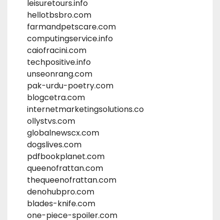
leisuretours.info
hellotbsbro.com
farmandpetscare.com
computingservice.info
caiofracini.com
techpositive.info
unseonrang.com
pak-urdu-poetry.com
blogcetra.com
internetmarketingsolutions.co
ollystvs.com
globalnewscx.com
dogslives.com
pdfbookplanet.com
queenofrattan.com
thequeenofrattan.com
denohubpro.com
blades-knife.com
one-piece-spoiler.com