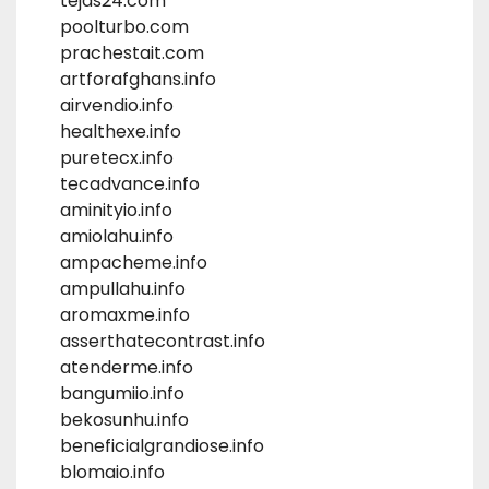
tejas24.com
poolturbo.com
prachestait.com
artforafghans.info
airvendio.info
healthexe.info
puretecx.info
tecadvance.info
aminityio.info
amiolahu.info
ampacheme.info
ampullahu.info
aromaxme.info
asserthatecontrast.info
atenderme.info
bangumiio.info
bekosunhu.info
beneficialgrandiose.info
blomaio.info