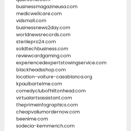
businessmagazineusa.com
medicwellcare.com
vidsmall.com
businessnews2day.com
worldnewsrecords.com
sterilepro24.com
solidtechbusiness.com
reviewcardgaming.com
experiencedexpertstowingservice.com
blackheadsshop.com
location-voiture-casablanca.org
kpaulbartelme.com
comedyclubofhiltonhead.com
virtualartsassistant.com
theprimeinfographics.com
cheapvaliumordernow.com
beenime.com
sodecia-kemmerich.com