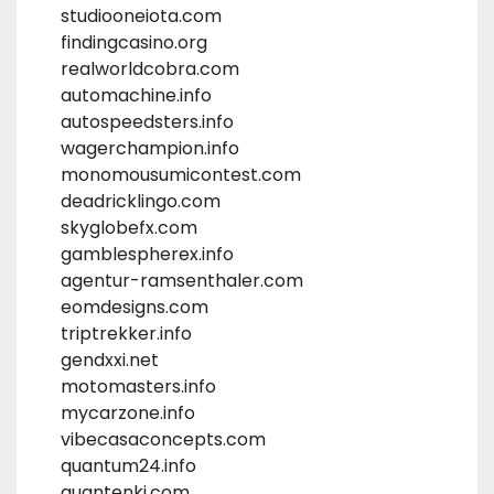
studiooneiota.com
findingcasino.org
realworldcobra.com
automachine.info
autospeedsters.info
wagerchampion.info
monomousumicontest.com
deadricklingo.com
skyglobefx.com
gamblespherex.info
agentur-ramsenthaler.com
eomdesigns.com
triptrekker.info
gendxxi.net
motomasters.info
mycarzone.info
vibecasaconcepts.com
quantum24.info
quantenki.com