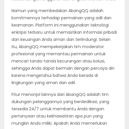
Namun yang membedakan AbangQQ adalah
komitmennya terhadap permainan yang adil dan
keamanan. Platform ini menggunakan teknologi
enkripsi terbaru untuk memastikan informasi pribadi
dan keuangan Anda aman dan terlindungi. Selain
itu, AbangQQ mempekerjakan tim moderator
profesional yang memantau permainan untuk
mencari tanda-tanda kecurangan atau kolusi,
sehingga Anda dapat bermain dengan percaya diri
karena mengetahui bahwa Anda berada di
lingkungan yang aman dan adil.
Fitur menonjol lainnya dari AbangQQ adalah tim
dukungan pelanggannya yang berdedikasi, yang
tersedia 24/7 untuk membantu Anda dengan
pertanyaan atau kekhawatiran apa pun yang
mungkin Anda miliki. Apakah Anda memerlukan