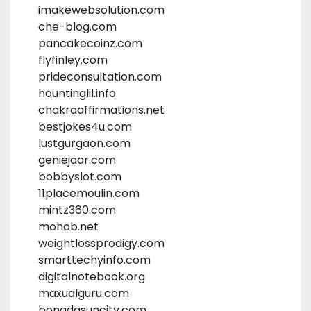
imakewebsolution.com
che-blog.com
pancakecoinz.com
flyfinley.com
prideconsultation.com
hountinglil.info
chakraaffirmations.net
bestjokes4u.com
lustgurgaon.com
geniejaar.com
bobbyslot.com
11placemoulin.com
mintz360.com
mohob.net
weightlossprodigy.com
smarttechyinfo.com
digitalnotebook.org
maxualguru.com
bongdasuncity.com