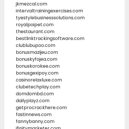
jkmezcal.com
intervaltrainingexercises.com
tyestylebusinesssolutions.com
royalpoipet.com
thestaurant.com
bestlinktrackingsoftware.com
clublubupoo.com
bonusmazijeu.com
bonuskyfojea.com
bonuskorokee.com
bonusgexipoy.com
casinorelaxluxe.com
clubetechplay.com
domdombd.com
dailyplayz.com
getprocrackhere.com
fastinnews.com
fannybanny.com
ifinitymarketer.com