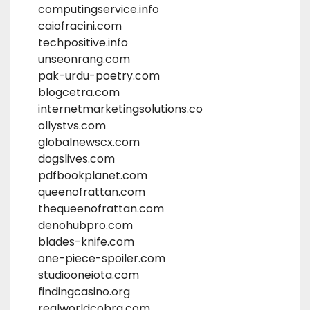
computingservice.info
caiofracini.com
techpositive.info
unseonrang.com
pak-urdu-poetry.com
blogcetra.com
internetmarketingsolutions.co
ollystvs.com
globalnewscx.com
dogslives.com
pdfbookplanet.com
queenofrattan.com
thequeenofrattan.com
denohubpro.com
blades-knife.com
one-piece-spoiler.com
studiooneiota.com
findingcasino.org
realworldcobra.com