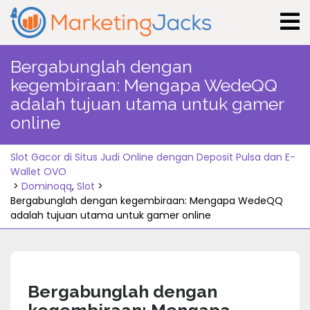
Skip
to
content
Bergabunglah dengan
kegembiraan: Mengapa WedeQQ
adalah tujuan utama untuk gamer
online
Slot Gacor di Situs Judi Online dengan Deposit Pulsa dan E-
Wallet OVO
>
Dominoqq
,
Slot
>
Bergabunglah dengan kegembiraan: Mengapa WedeQQ
adalah tujuan utama untuk gamer online
Bergabunglah dengan