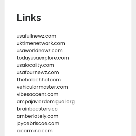
Links
usafullnewz.com
uktimenetwork.com
usaworldnewz.com
todayusaexplore.com
usalocality.com
usafournewz.com
thebalochhal.com
vehicularmaster.com
vibesaccent.com
ampajavierdemiguel.org
brainboosters.co
amberlately.com
joycebriscoe.com
aicarmina.com