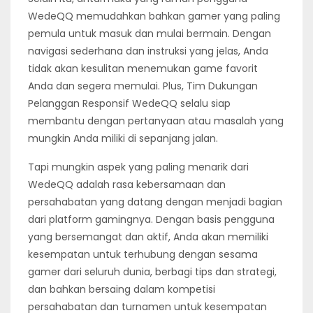
WedeQQ memudahkan bahkan gamer yang paling
pemula untuk masuk dan mulai bermain. Dengan
navigasi sederhana dan instruksi yang jelas, Anda
tidak akan kesulitan menemukan game favorit
Anda dan segera memulai. Plus, Tim Dukungan
Pelanggan Responsif WedeQQ selalu siap
membantu dengan pertanyaan atau masalah yang
mungkin Anda miliki di sepanjang jalan.
Tapi mungkin aspek yang paling menarik dari
WedeQQ adalah rasa kebersamaan dan
persahabatan yang datang dengan menjadi bagian
dari platform gamingnya. Dengan basis pengguna
yang bersemangat dan aktif, Anda akan memiliki
kesempatan untuk terhubung dengan sesama
gamer dari seluruh dunia, berbagi tips dan strategi,
dan bahkan bersaing dalam kompetisi
persahabatan dan turnamen untuk kesempatan