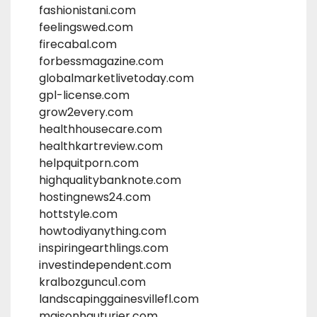
fashionistani.com
feelingswed.com
firecabal.com
forbessmagazine.com
globalmarketlivetoday.com
gpl-license.com
grow2every.com
healthhousecare.com
healthkartreview.com
helpquitporn.com
highqualitybanknote.com
hostingnews24.com
hottstyle.com
howtodiyanything.com
inspiringearthlings.com
investindependent.com
kralbozguncu1.com
landscapinggainesvillefl.com
maisonhauturier.com