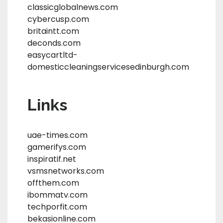
classicglobalnews.com
cybercusp.com
britaintt.com
deconds.com
easycartltd-
domesticcleaningservicesedinburgh.com
Links
uae-times.com
gamerifys.com
inspiratif.net
vsmsnetworks.com
offthem.com
ibommatv.com
techporfit.com
bekasionline.com