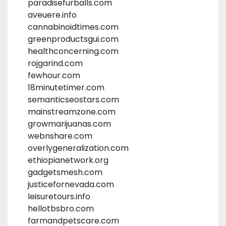
paradisefurballs.com
aveuere.info
cannabinoidtimes.com
greenproductsgui.com
healthconcerning.com
rojgarind.com
fewhour.com
18minutetimer.com
semanticseostars.com
mainstreamzone.com
growmarijuanas.com
webnshare.com
overlygeneralization.com
ethiopianetwork.org
gadgetsmesh.com
justicefornevada.com
leisuretours.info
hellotbsbro.com
farmandpetscare.com