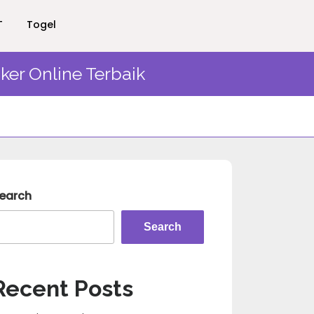
T
Togel
er Online Terbaik
earch
Search
Recent Posts