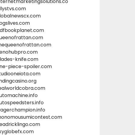
nternetmarketingsolutions.co
llystvs.com
lobalnewscx.com
ogslives.com
dfbookplanet.com
ueenofrattan.com
hequeenofrattan.com
enohubpro.com
lades-knife.com
ne-piece-spoiler.com
tudiooneiota.com
indingcasino.org
ealworldcobra.com
utomachine.info
utospeedsters.info
agerchampion.info
onomousumicontest.com
eadricklingo.com
kyglobefx.com