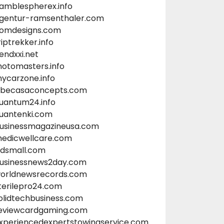
amblespherex.info
gentur-ramsenthaler.com
omdesigns.com
riptrekker.info
endxxi.net
otomasters.info
ycarzone.info
ibecasaconcepts.com
uantum24.info
uantenki.com
usinessmagazineusa.com
edicwellcare.com
idsmall.com
usinessnews2day.com
orldnewsrecords.com
terilepro24.com
olidtechbusiness.com
eviewcardgaming.com
xperiencedexpertstowingservice.com