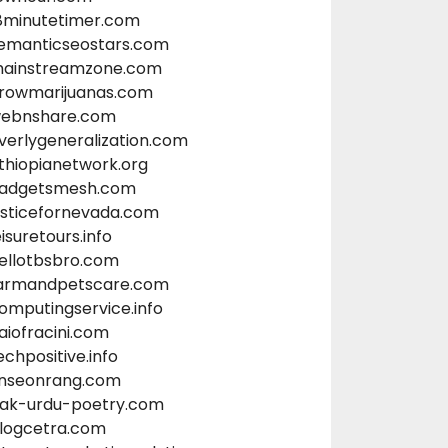
8minutetimer.com
emanticseostars.com
ainstreamzone.com
rowmarijuanas.com
ebnshare.com
verlygeneralization.com
thiopianetwork.org
adgetsmesh.com
usticefornevada.com
eisuretours.info
ellotbsbro.com
armandpetscare.com
omputingservice.info
aiofracini.com
echpositive.info
nseonrang.com
ak-urdu-poetry.com
logcetra.com