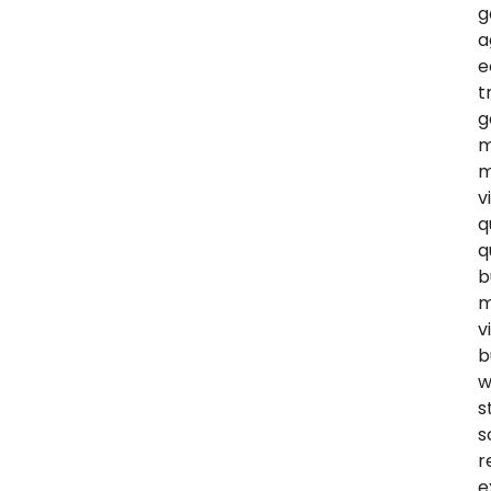
g
a
e
t
g
m
m
v
q
q
b
m
v
b
w
s
s
r
e