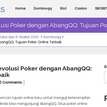
Home
Dominoqq
Slot
Casino
SBOBE
si Poker dengan AbangQQ: Tujuan Pok
 Pulsa dan E-Wallet OVO
>
Dominoqq
>
bangQQ: Tujuan Poker Online Terbaik
S
volusi Poker dengan AbangQQ:
baik
0 Comments
ncari tujuan online baru untuk menguji keterampilan
nda bisa mengunjungi AbangQQ. Situs poker online