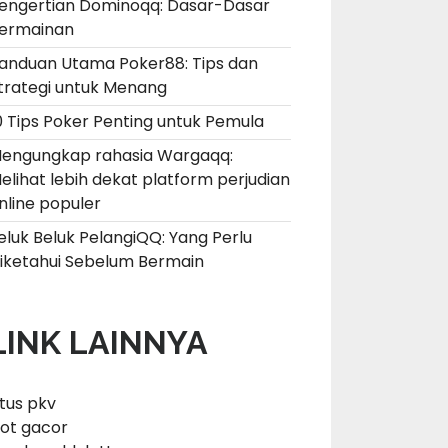
engertian Dominoqq: Dasar-Dasar
ermainan
anduan Utama Poker88: Tips dan
trategi untuk Menang
0 Tips Poker Penting untuk Pemula
engungkap rahasia Wargaqq:
elihat lebih dekat platform perjudian
nline populer
eluk Beluk PelangiQQ: Yang Perlu
iketahui Sebelum Bermain
LINK LAINNYA
itus pkv
lot gacor