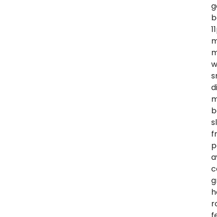
g
b
1
m
m
w
s
d
m
b
s
f
p
a
c
g
h
r
f