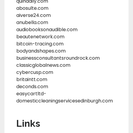
quindaily.com
abosulte.com
aiverse24.com
anubella.com
audiobooksonaudible.com
beautenetwork.com
bitcoin-tracing.com
bodyandshapes.com
businessconsultantsroundrock.com
classicglobalnews.com
cybercusp.com
britaintt.com
deconds.com
easycartltd-
domesticcleaningservicesedinburgh.com
Links