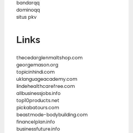
bandarqq
dominoqq
situs pkv
Links
thecedarglenmaltshop.com
georgemason.org
topicinhindi.com
uklanguageacademy.com
lindehealthcarefree.com
allbusinessjobs.info
top10products.net
pickabatours.com
beastmode-bodybuilding.com
financelplan.info
businessfuture.info