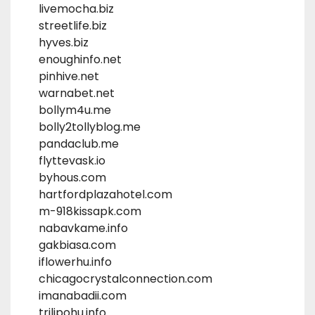
livemocha.biz
streetlife.biz
hyves.biz
enoughinfo.net
pinhive.net
warnabet.net
bollym4u.me
bolly2tollyblog.me
pandaclub.me
flyttevask.io
byhous.com
hartfordplazahotel.com
m-918kissapk.com
nabavkame.info
gakbiasa.com
iflowerhu.info
chicagocrystalconnection.com
imanabadii.com
trilipohu.info