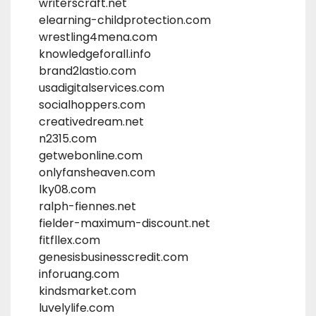
writerscraft.net
elearning-childprotection.com
wrestling4mena.com
knowledgeforall.info
brand2lastio.com
usadigitalservices.com
socialhoppers.com
creativedream.net
n2315.com
getwebonline.com
onlyfansheaven.com
lky08.com
ralph-fiennes.net
fielder-maximum-discount.net
fitfllex.com
genesisbusinesscredit.com
inforuang.com
kindsmarket.com
luvelylife.com