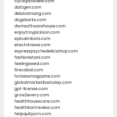
cyclopsreview.com
dattgen.com
didoivatnang.com
dogsbarks.com
dwmsoftwarehouse.com
enjoytroyjackson.com
epicaimbots.com
etech4news.com
expresspsychedelicsshop.com
fashionistani.com
feelingswed.com
firecabal.com
forbessmagazine.com
globalmarketlivetoday.com
gpl-license.com
grow2every.com
healthhousecare.com
healthkartreview.com
helpquitporn.com