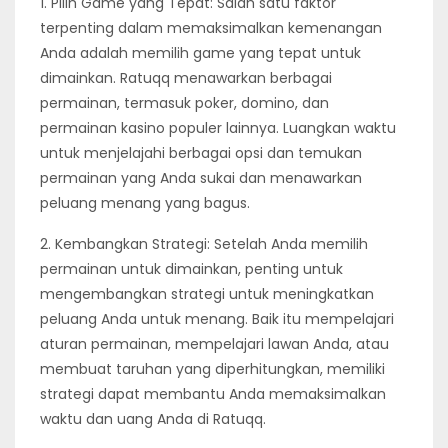
1. Pilih Game yang Tepat: Salah satu faktor
terpenting dalam memaksimalkan kemenangan
Anda adalah memilih game yang tepat untuk
dimainkan. Ratuqq menawarkan berbagai
permainan, termasuk poker, domino, dan
permainan kasino populer lainnya. Luangkan waktu
untuk menjelajahi berbagai opsi dan temukan
permainan yang Anda sukai dan menawarkan
peluang menang yang bagus.
2. Kembangkan Strategi: Setelah Anda memilih
permainan untuk dimainkan, penting untuk
mengembangkan strategi untuk meningkatkan
peluang Anda untuk menang. Baik itu mempelajari
aturan permainan, mempelajari lawan Anda, atau
membuat taruhan yang diperhitungkan, memiliki
strategi dapat membantu Anda memaksimalkan
waktu dan uang Anda di Ratuqq.