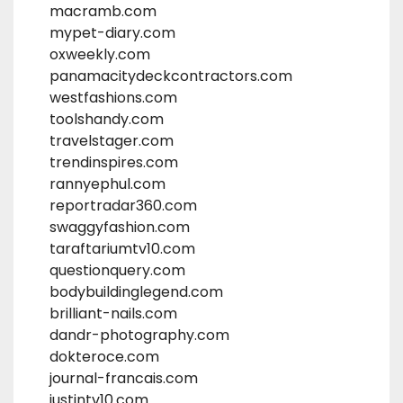
macramb.com
mypet-diary.com
oxweekly.com
panamacitydeckcontractors.com
westfashions.com
toolshandy.com
travelstager.com
trendinspires.com
rannyephul.com
reportradar360.com
swaggyfashion.com
taraftariumtv10.com
questionquery.com
bodybuildinglegend.com
brilliant-nails.com
dandr-photography.com
dokteroce.com
journal-francais.com
justintv10.com