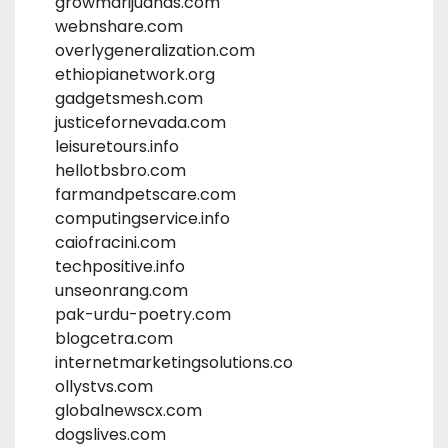
growmarijuanas.com
webnshare.com
overlygeneralization.com
ethiopianetwork.org
gadgetsmesh.com
justicefornevada.com
leisuretours.info
hellotbsbro.com
farmandpetscare.com
computingservice.info
caiofracini.com
techpositive.info
unseonrang.com
pak-urdu-poetry.com
blogcetra.com
internetmarketingsolutions.co
ollystvs.com
globalnewscx.com
dogslives.com