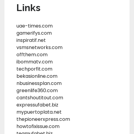
Links
uae-times.com
gamerifys.com
inspiratif.net
vsmsnetworks.com
offthem.com
ibommatv.com
techporfit.com
bekasionline.com
nbusinessplan.com
greenlife360.com
cantshoutitout.com
expressufabet.biz
mypuertoplata.net
thepioneerxpress.com
howtofixissue.com
teamufabet.biz