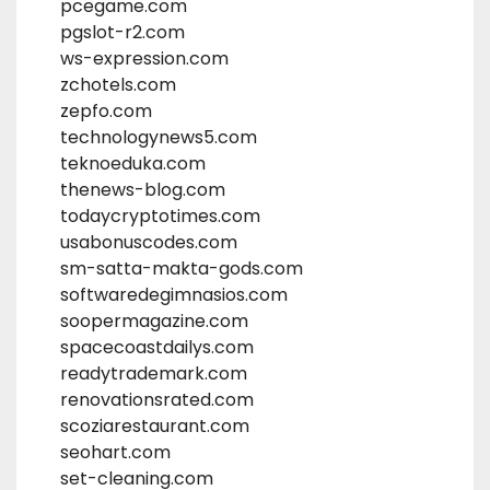
pcegame.com
pgslot-r2.com
ws-expression.com
zchotels.com
zepfo.com
technologynews5.com
teknoeduka.com
thenews-blog.com
todaycryptotimes.com
usabonuscodes.com
sm-satta-makta-gods.com
softwaredegimnasios.com
soopermagazine.com
spacecoastdailys.com
readytrademark.com
renovationsrated.com
scoziarestaurant.com
seohart.com
set-cleaning.com