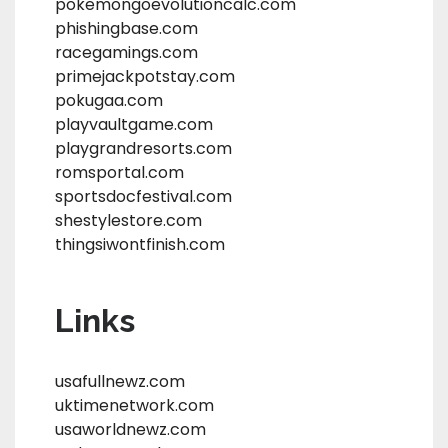
pokemongoevolutioncalc.com
phishingbase.com
racegamings.com
primejackpotstay.com
pokugaa.com
playvaultgame.com
playgrandresorts.com
romsportal.com
sportsdocfestival.com
shestylestore.com
thingsiwontfinish.com
Links
usafullnewz.com
uktimenetwork.com
usaworldnewz.com