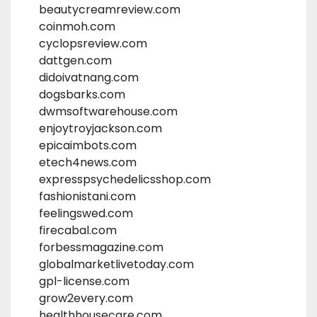
beautycreamreview.com
coinmoh.com
cyclopsreview.com
dattgen.com
didoivatnang.com
dogsbarks.com
dwmsoftwarehouse.com
enjoytroyjackson.com
epicaimbots.com
etech4news.com
expresspsychedelicsshop.com
fashionistani.com
feelingswed.com
firecabal.com
forbessmagazine.com
globalmarketlivetoday.com
gpl-license.com
grow2every.com
healthhousecare.com