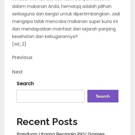
dalam makanan Anda, hematqq adalah pilihan
serbaguna dan bergizi untuk dipertimbangkan. Jadi
mengapa tidak mencoba makanan super kuno ini
dan mendapatkan manfaat dari sejarah panjang
kesehatan dan kebugarannya?
[ad_2]
Post
Previous
Previous
Post
navigation
Next
Next
Post
Search
Search
Recent Posts
Panduan Utama Bermain PKV Games