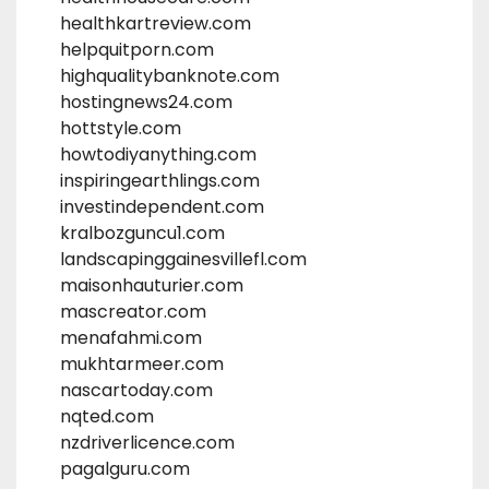
healthkartreview.com
helpquitporn.com
highqualitybanknote.com
hostingnews24.com
hottstyle.com
howtodiyanything.com
inspiringearthlings.com
investindependent.com
kralbozguncu1.com
landscapinggainesvillefl.com
maisonhauturier.com
mascreator.com
menafahmi.com
mukhtarmeer.com
nascartoday.com
nqted.com
nzdriverlicence.com
pagalguru.com