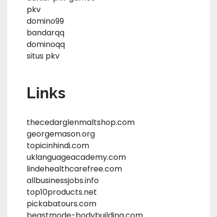
pkv
domino99
bandarqq
dominoqq
situs pkv
Links
thecedarglenmaltshop.com
georgemason.org
topicinhindi.com
uklanguageacademy.com
lindehealthcarefree.com
allbusinessjobs.info
top10products.net
pickabatours.com
beastmode-bodybuilding.com