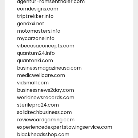
agentur-ramsenthaler.com
eomdesigns.com
triptrekker.info
gendxxi.net
motomasters.info
mycarzone.info
vibecasaconcepts.com
quantum24.info
quantenki.com
businessmagazineusa.com
medicwellcare.com
vidsmall.com
businessnews2day.com
worldnewsrecords.com
sterilepro24.com
solidtechbusiness.com
reviewcardgaming.com
experiencedexpertstowingservice.com
blackheadsshop.com