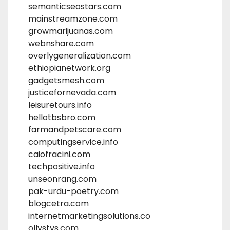
semanticseostars.com
mainstreamzone.com
growmarijuanas.com
webnshare.com
overlygeneralization.com
ethiopianetwork.org
gadgetsmesh.com
justicefornevada.com
leisuretours.info
hellotbsbro.com
farmandpetscare.com
computingservice.info
caiofracini.com
techpositive.info
unseonrang.com
pak-urdu-poetry.com
blogcetra.com
internetmarketingsolutions.co
ollystvs.com