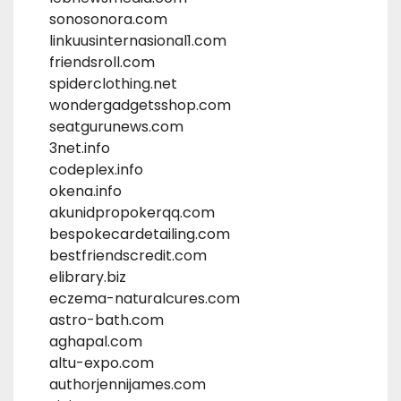
sonosonora.com
linkuusinternasional1.com
friendsroll.com
spiderclothing.net
wondergadgetsshop.com
seatgurunews.com
3net.info
codeplex.info
okena.info
akunidpropokerqq.com
bespokecardetailing.com
bestfriendscredit.com
elibrary.biz
eczema-naturalcures.com
astro-bath.com
aghapal.com
altu-expo.com
authorjennijames.com