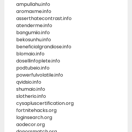
ampullahu.info
aromaxme.info
asserthatecontrast.info
atenderme.info
bangumiio.info
bekosunhu.info
beneficialgrandiose.info
blomaio.info
dosellinfoplete.info
podtubeio.info
powerfulvolatile.info
qvidsio.info
shumaio.info
slotherio.info
cysapluscertification.org
fortnitehacks.org
loginsearch.org
aodecor.org
donorsmatch.org