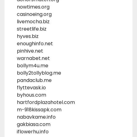
nowtimes.org
casinoeing.org
livemocha.biz
streetlife.biz
hyves.biz
enoughinfo.net
pinhive.net
warnabet.net
bollym4u.me
bolly2tollyblog.me
pandaclub.me
flyttevask.io
byhous.com
hartfordplazahotel.com
m-918kissapk.com
nabavkame.info
gakbiasa.com
iflowerhu.info