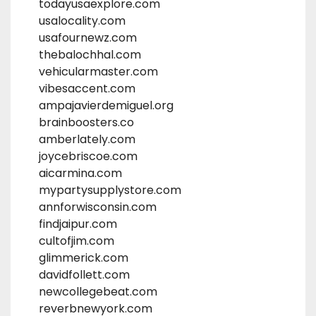
todayusaexplore.com
usalocality.com
usafournewz.com
thebalochhal.com
vehicularmaster.com
vibesaccent.com
ampajavierdemiguel.org
brainboosters.co
amberlately.com
joycebriscoe.com
aicarmina.com
mypartysupplystore.com
annforwisconsin.com
findjaipur.com
cultofjim.com
glimmerick.com
davidfollett.com
newcollegebeat.com
reverbnewyork.com