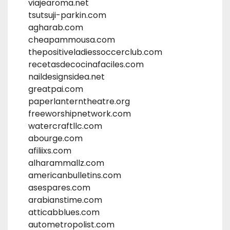
viajearoma.net
tsutsuji-parkin.com
agharab.com
cheapammousa.com
thepositiveladiessoccerclub.com
recetasdecocinafaciles.com
naildesignsidea.net
greatpai.com
paperlanterntheatre.org
freeworshipnetwork.com
watercraftllc.com
abourge.com
afiliixs.com
alharammallz.com
americanbulletins.com
asespares.com
arabianstime.com
atticabblues.com
autometropolist.com