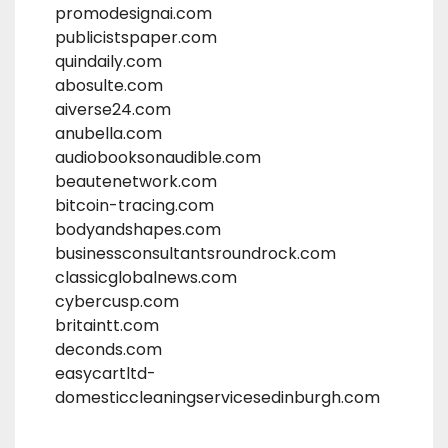
promodesignai.com
publicistspaper.com
quindaily.com
abosulte.com
aiverse24.com
anubella.com
audiobooksonaudible.com
beautenetwork.com
bitcoin-tracing.com
bodyandshapes.com
businessconsultantsroundrock.com
classicglobalnews.com
cybercusp.com
britaintt.com
deconds.com
easycartltd-
domesticcleaningservicesedinburgh.com