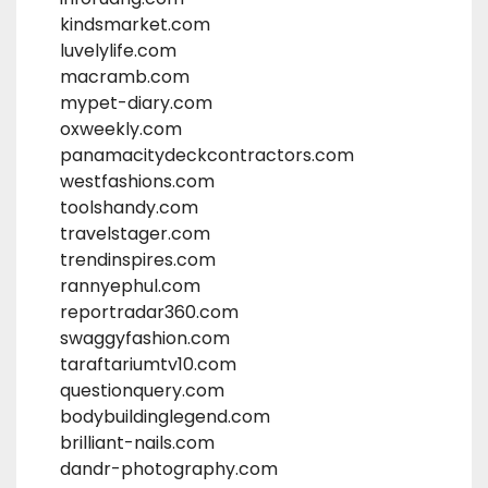
kindsmarket.com
luvelylife.com
macramb.com
mypet-diary.com
oxweekly.com
panamacitydeckcontractors.com
westfashions.com
toolshandy.com
travelstager.com
trendinspires.com
rannyephul.com
reportradar360.com
swaggyfashion.com
taraftariumtv10.com
questionquery.com
bodybuildinglegend.com
brilliant-nails.com
dandr-photography.com