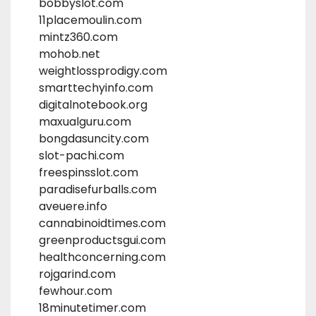
bobbyslot.com
11placemoulin.com
mintz360.com
mohob.net
weightlossprodigy.com
smarttechyinfo.com
digitalnotebook.org
maxualguru.com
bongdasuncity.com
slot-pachi.com
freespinsslot.com
paradisefurballs.com
aveuere.info
cannabinoidtimes.com
greenproductsgui.com
healthconcerning.com
rojgarind.com
fewhour.com
18minutetimer.com