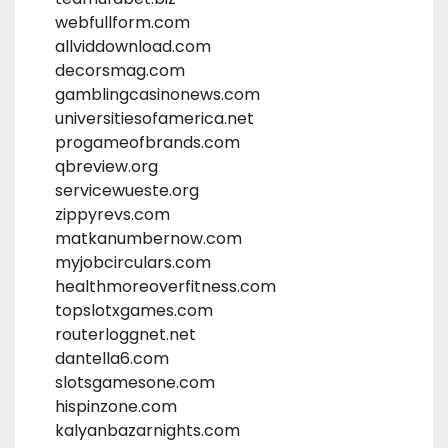
webfullform.com
allviddownload.com
decorsmag.com
gamblingcasinonews.com
universitiesofamerica.net
progameofbrands.com
qbreview.org
servicewueste.org
zippyrevs.com
matkanumbernow.com
myjobcirculars.com
healthmoreoverfitness.com
topslotxgames.com
routerloggnet.net
dantella6.com
slotsgamesone.com
hispinzone.com
kalyanbazarnights.com