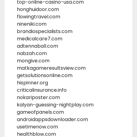
top-online-casino-usa.com
honghuidoor.com
flowingtravel.com
nineniki.com
brandiospecialists.com
medicalcare7.com
adtennaball.com
nabzah.com
mongive.com
matkagameresultsview.com
getsolutionsonline.com
hispinner.org
criticalinsurance.info
nokariposter.com
kalyan-guessing-nightplay.com
gameofpanels.com
androidappsdownloader.com
usetimenow.com
healthblow.com