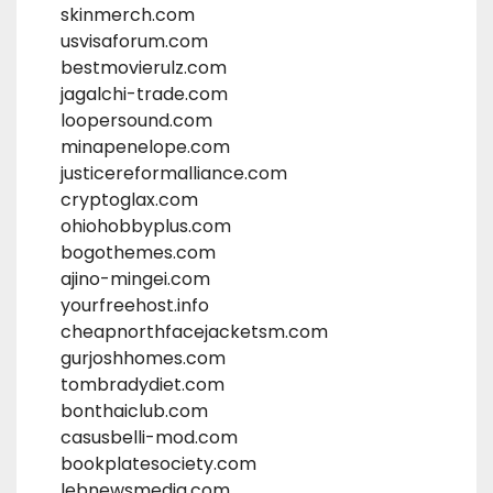
skinmerch.com
usvisaforum.com
bestmovierulz.com
jagalchi-trade.com
loopersound.com
minapenelope.com
justicereformalliance.com
cryptoglax.com
ohiohobbyplus.com
bogothemes.com
ajino-mingei.com
yourfreehost.info
cheapnorthfacejacketsm.com
gurjoshhomes.com
tombradydiet.com
bonthaiclub.com
casusbelli-mod.com
bookplatesociety.com
lebnewsmedia.com