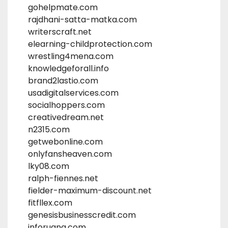
gohelpmate.com
rajdhani-satta-matka.com
writerscraft.net
elearning-childprotection.com
wrestling4mena.com
knowledgeforall.info
brand2lastio.com
usadigitalservices.com
socialhoppers.com
creativedream.net
n2315.com
getwebonline.com
onlyfansheaven.com
lky08.com
ralph-fiennes.net
fielder-maximum-discount.net
fitfllex.com
genesisbusinesscredit.com
inforuang.com