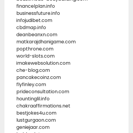
financelplan.info
businessfuture.info
infojudibet.com
cbdmap.info
deanbeanxn.com
matkarajdhanigame.com
popthrone.com
world-slots.com
imakewebsolution.com
che-blog.com
pancakecoinz.com
flyfinley.com
prideconsultation.com
hountinglil.info
chakraaffirmations.net
bestjokes4u.com
lustgurgaon.com
geniejaar.com