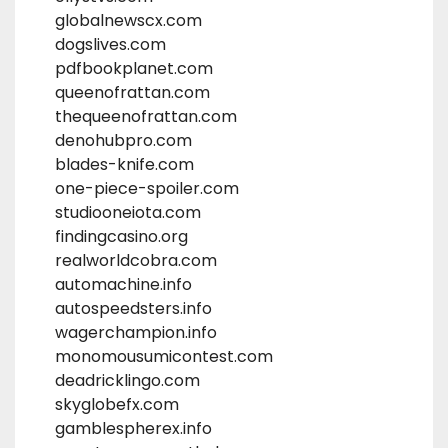
globalnewscx.com
dogslives.com
pdfbookplanet.com
queenofrattan.com
thequeenofrattan.com
denohubpro.com
blades-knife.com
one-piece-spoiler.com
studiooneiota.com
findingcasino.org
realworldcobra.com
automachine.info
autospeedsters.info
wagerchampion.info
monomousumicontest.com
deadricklingo.com
skyglobefx.com
gamblespherex.info