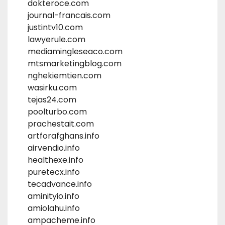
dokteroce.com
journal-francais.com
justintv10.com
lawyerule.com
mediamingleseaco.com
mtsmarketingblog.com
nghekiemtien.com
wasirku.com
tejas24.com
poolturbo.com
prachestait.com
artforafghans.info
airvendio.info
healthexe.info
puretecx.info
tecadvance.info
aminityio.info
amiolahu.info
ampacheme.info