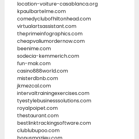
location-voiture-casablanca.org
kpaulbartelme.com
comedyclubofhiltonhead.com
virtualartsassistant.com
theprimeinfographics.com
cheapvaliumordernow.com
beenime.com
sodecia-kemmerich.com
fun-mak.com
casino888world.com
misterdbnb.com
jkmezcal.com
intervaltrainingexercises.com
tyestylebusinesssolutions.com
royalpoipet.com
thestaurant.com
bestlinktrackingsoftware.com
clublubupoo.com
bonusmazijeu.com