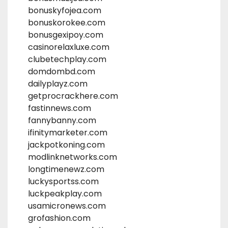
bonuskyfojea.com
bonuskorokee.com
bonusgexipoy.com
casinorelaxluxe.com
clubetechplay.com
domdombd.com
dailyplayz.com
getprocrackhere.com
fastinnews.com
fannybanny.com
ifinitymarketer.com
jackpotkoning.com
modlinknetworks.com
longtimenewz.com
luckysportss.com
luckpeakplay.com
usamicronews.com
grofashion.com