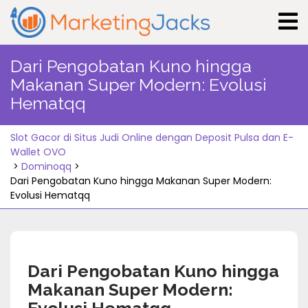
Skip
to
content
Dari Pengobatan Kuno hingga
Makanan Super Modern: Evolusi
Hematqq
Slot Gacor di Situs Judi Online dengan Deposit Pulsa dan E-
Wallet OVO
>
Dominoqq
>
Dari Pengobatan Kuno hingga Makanan Super Modern:
Evolusi Hematqq
Dari Pengobatan Kuno hingga
Makanan Super Modern: