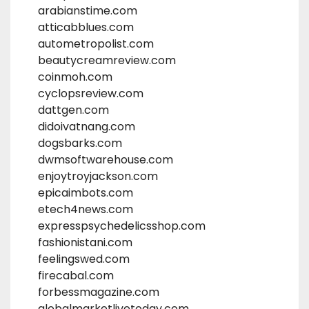
arabianstime.com
atticabblues.com
autometropolist.com
beautycreamreview.com
coinmoh.com
cyclopsreview.com
dattgen.com
didoivatnang.com
dogsbarks.com
dwmsoftwarehouse.com
enjoytroyjackson.com
epicaimbots.com
etech4news.com
expresspsychedelicsshop.com
fashionistani.com
feelingswed.com
firecabal.com
forbessmagazine.com
globalmarketlivetoday.com