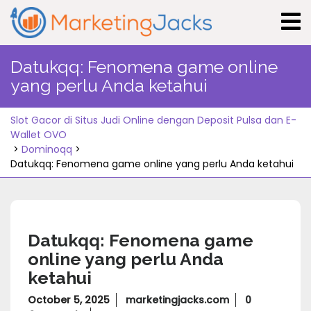
Skip
to
content
Datukqq: Fenomena game online
yang perlu Anda ketahui
Slot Gacor di Situs Judi Online dengan Deposit Pulsa dan E-
Wallet OVO
>
Dominoqq
>
Datukqq: Fenomena game online yang perlu Anda ketahui
Datukqq: Fenomena game
online yang perlu Anda
ketahui
October
October 5, 2025
marketingjacks.com
0