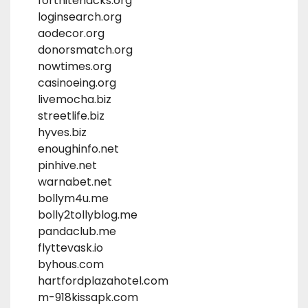
fortnitehacks.org
loginsearch.org
aodecor.org
donorsmatch.org
nowtimes.org
casinoeing.org
livemocha.biz
streetlife.biz
hyves.biz
enoughinfo.net
pinhive.net
warnabet.net
bollym4u.me
bolly2tollyblog.me
pandaclub.me
flyttevask.io
byhous.com
hartfordplazahotel.com
m-918kissapk.com