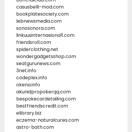
casusbelli-mod.com
bookplatesociety.com
lebnewsmedia.com
sonosonora.com
linkuusinternasional1.com
friendsroll.com
spiderclothing.net
wondergadgetsshop.com
seatgurunews.com
3net.info
codeplex.info
okena.info
akunidpropokerqq.com
bespokecardetailing.com
bestfriendscredit.com
elibrary.biz
eczema-naturalcures.com
astro-bath.com