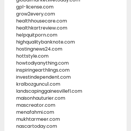
gpl-license.com
grow2every.com
healthhousecare.com
healthkartreview.com
helpquitporn.com
highqualitybanknote.com
hostingnews24.com
hottstyle.com
howtodiyanything.com
inspiringearthlings.com
investindependent.com
kralbozguncu1.com
landscapinggainesvillefl.com
maisonhauturier.com
mascreator.com
menafahmi.com
mukhtarmeer.com
nascartoday.com