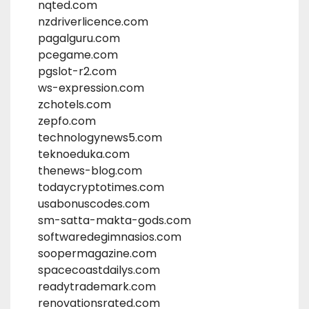
nqted.com
nzdriverlicence.com
pagalguru.com
pcegame.com
pgslot-r2.com
ws-expression.com
zchotels.com
zepfo.com
technologynews5.com
teknoeduka.com
thenews-blog.com
todaycryptotimes.com
usabonuscodes.com
sm-satta-makta-gods.com
softwaredegimnasios.com
soopermagazine.com
spacecoastdailys.com
readytrademark.com
renovationsrated.com