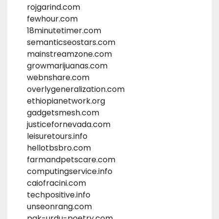
rojgarind.com
fewhour.com
18minutetimer.com
semanticseostars.com
mainstreamzone.com
growmarijuanas.com
webnshare.com
overlygeneralization.com
ethiopianetwork.org
gadgetsmesh.com
justicefornevada.com
leisuretours.info
hellotbsbro.com
farmandpetscare.com
computingservice.info
caiofracini.com
techpositive.info
unseonrang.com
pak-urdu-poetry.com