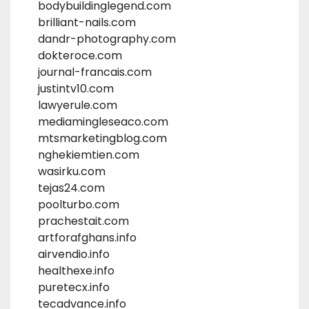
bodybuildinglegend.com
brilliant-nails.com
dandr-photography.com
dokteroce.com
journal-francais.com
justintv10.com
lawyerule.com
mediamingleseaco.com
mtsmarketingblog.com
nghekiemtien.com
wasirku.com
tejas24.com
poolturbo.com
prachestait.com
artforafghans.info
airvendio.info
healthexe.info
puretecx.info
tecadvance.info