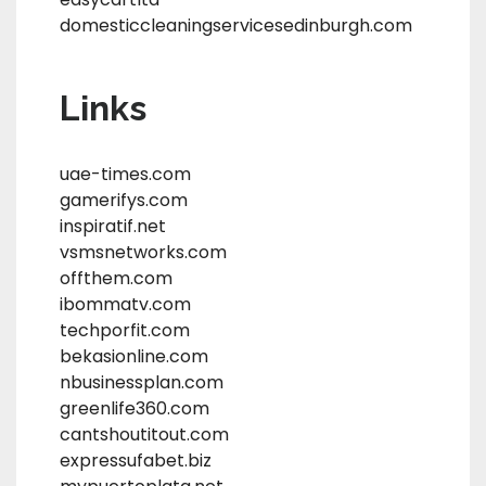
domesticcleaningservicesedinburgh.com
Links
uae-times.com
gamerifys.com
inspiratif.net
vsmsnetworks.com
offthem.com
ibommatv.com
techporfit.com
bekasionline.com
nbusinessplan.com
greenlife360.com
cantshoutitout.com
expressufabet.biz