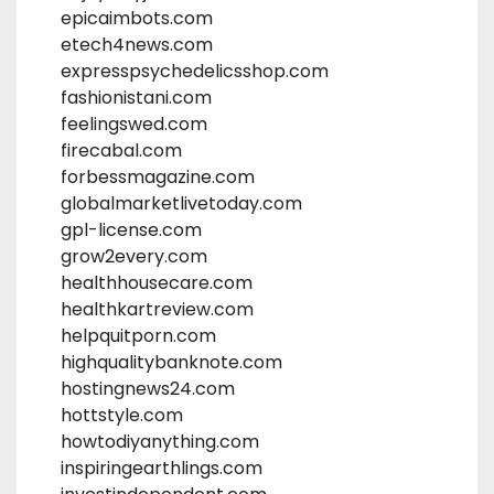
epicaimbots.com
etech4news.com
expresspsychedelicsshop.com
fashionistani.com
feelingswed.com
firecabal.com
forbessmagazine.com
globalmarketlivetoday.com
gpl-license.com
grow2every.com
healthhousecare.com
healthkartreview.com
helpquitporn.com
highqualitybanknote.com
hostingnews24.com
hottstyle.com
howtodiyanything.com
inspiringearthlings.com