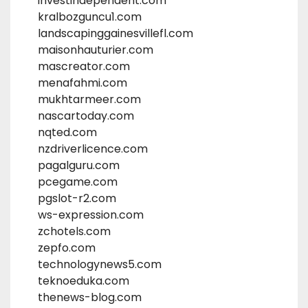
investindependent.com
kralbozguncu1.com
landscapinggainesvillefl.com
maisonhauturier.com
mascreator.com
menafahmi.com
mukhtarmeer.com
nascartoday.com
nqted.com
nzdriverlicence.com
pagalguru.com
pcegame.com
pgslot-r2.com
ws-expression.com
zchotels.com
zepfo.com
technologynews5.com
teknoeduka.com
thenews-blog.com