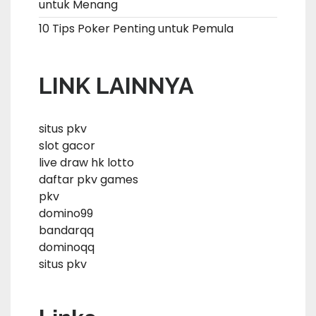
untuk Menang
10 Tips Poker Penting untuk Pemula
LINK LAINNYA
situs pkv
slot gacor
live draw hk lotto
daftar pkv games
pkv
domino99
bandarqq
dominoqq
situs pkv