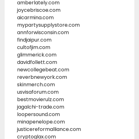
amberlately.com
joycebriscoe.com
aicarmina.com
mypartysupplystore.com
annforwisconsin.com
findjaipur.com
cultofjim.com
glimmerick.com
davidfollett.com
newcollegebeat.com
reverbnewyork.com
skinmerch.com
usvisaforum.com
bestmovierulz.com
jagalchi-trade.com
loopersound.com
minapenelope.com
justicereformalliance.com
cryptoglax.com