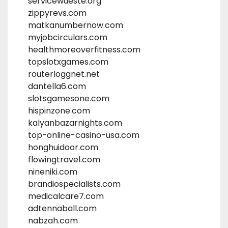
servicewueste.org
zippyrevs.com
matkanumbernow.com
myjobcirculars.com
healthmoreoverfitness.com
topslotxgames.com
routerloggnet.net
dantella6.com
slotsgamesone.com
hispinzone.com
kalyanbazarnights.com
top-online-casino-usa.com
honghuidoor.com
flowingtravel.com
nineniki.com
brandiospecialists.com
medicalcare7.com
adtennaball.com
nabzah.com