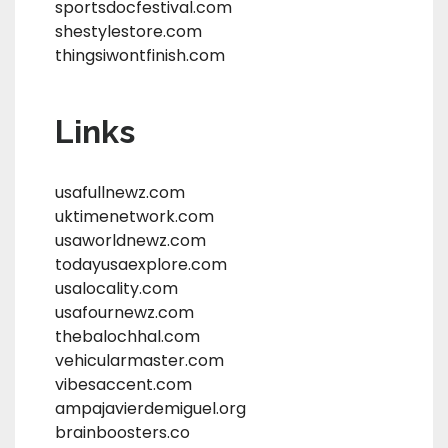
sportsdocfestival.com
shestylestore.com
thingsiwontfinish.com
Links
usafullnewz.com
uktimenetwork.com
usaworldnewz.com
todayusaexplore.com
usalocality.com
usafournewz.com
thebalochhal.com
vehicularmaster.com
vibesaccent.com
ampajavierdemiguel.org
brainboosters.co