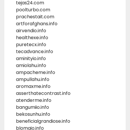
tejas24.com
poolturbo.com
prachestait.com
artforafghans.info
airvendio.info
healthexe.info
puretecx.info
tecadvance.info
aminityio.info
amiolahu.info
ampacheme.info
ampullahu.info
aromaxme.info
asserthatecontrast.info
atenderme.info
bangumiio.info
bekosunhu.info
beneficialgrandiose.info
blomaio.info