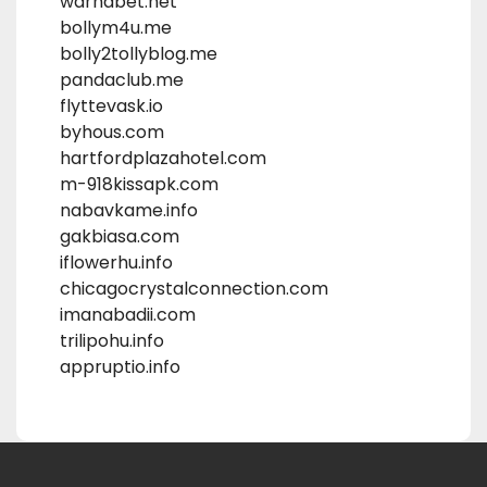
warnabet.net
bollym4u.me
bolly2tollyblog.me
pandaclub.me
flyttevask.io
byhous.com
hartfordplazahotel.com
m-918kissapk.com
nabavkame.info
gakbiasa.com
iflowerhu.info
chicagocrystalconnection.com
imanabadii.com
trilipohu.info
appruptio.info