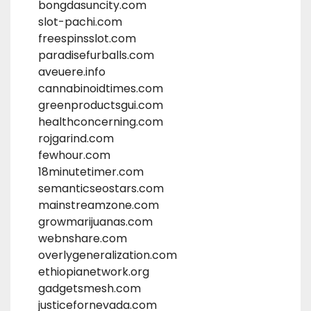
bongdasuncity.com
slot-pachi.com
freespinsslot.com
paradisefurballs.com
aveuere.info
cannabinoidtimes.com
greenproductsgui.com
healthconcerning.com
rojgarind.com
fewhour.com
18minutetimer.com
semanticseostars.com
mainstreamzone.com
growmarijuanas.com
webnshare.com
overlygeneralization.com
ethiopianetwork.org
gadgetsmesh.com
justicefornevada.com