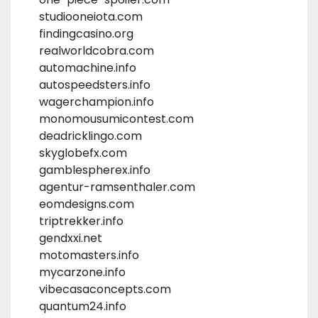
studiooneiota.com
findingcasino.org
realworldcobra.com
automachine.info
autospeedsters.info
wagerchampion.info
monomousumicontest.com
deadricklingo.com
skyglobefx.com
gamblespherex.info
agentur-ramsenthaler.com
eomdesigns.com
triptrekker.info
gendxxi.net
motomasters.info
mycarzone.info
vibecasaconcepts.com
quantum24.info