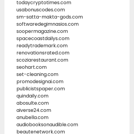
todaycryptotimes.com
usabonuscodes.com
sm-satta-makta-gods.com
softwaredegimnasios.com
soopermagazine.com
spacecoastdailys.com
readytrademark.com
renovationsrated.com
scoziarestaurant.com
seohart.com
set-cleaning.com
promodesignai.com
publicistspaper.com
quindaily.com
abosulte.com
aiverse24.com
anubella.com
audiobooksonaudible.com
beautenetwork.com