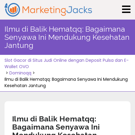
Skip
to
content
Ilmu di Balik Hematqq: Bagaimana
Senyawa Ini Mendukung Kesehatan
Jantung
Slot Gacor di Situs Judi Online dengan Deposit Pulsa dan E-
Wallet OVO
>
Dominoqq
>
Ilmu di Balik Hematqq: Bagaimana Senyawa Ini Mendukung
Kesehatan Jantung
Ilmu di Balik Hematqq:
Bagaimana Senyawa Ini