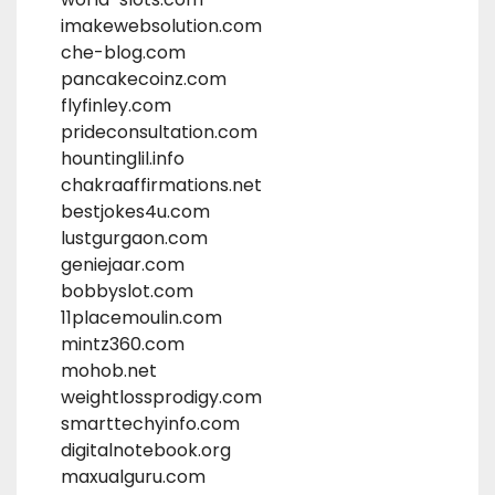
imakewebsolution.com
che-blog.com
pancakecoinz.com
flyfinley.com
prideconsultation.com
hountinglil.info
chakraaffirmations.net
bestjokes4u.com
lustgurgaon.com
geniejaar.com
bobbyslot.com
11placemoulin.com
mintz360.com
mohob.net
weightlossprodigy.com
smarttechyinfo.com
digitalnotebook.org
maxualguru.com