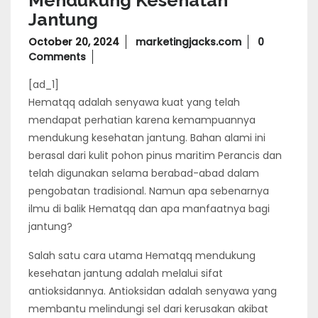
Mendukung Kesehatan
Jantung
October
October 20, 2024
marketingjacks.com
0
20,
Comments
2024
[ad_1]
Hematqq adalah senyawa kuat yang telah
mendapat perhatian karena kemampuannya
mendukung kesehatan jantung. Bahan alami ini
berasal dari kulit pohon pinus maritim Perancis dan
telah digunakan selama berabad-abad dalam
pengobatan tradisional. Namun apa sebenarnya
ilmu di balik Hematqq dan apa manfaatnya bagi
jantung?
Salah satu cara utama Hematqq mendukung
kesehatan jantung adalah melalui sifat
antioksidannya. Antioksidan adalah senyawa yang
membantu melindungi sel dari kerusakan akibat