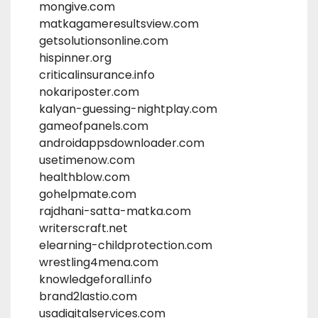
mongive.com
matkagameresultsview.com
getsolutionsonline.com
hispinner.org
criticalinsurance.info
nokariposter.com
kalyan-guessing-nightplay.com
gameofpanels.com
androidappsdownloader.com
usetimenow.com
healthblow.com
gohelpmate.com
rajdhani-satta-matka.com
writerscraft.net
elearning-childprotection.com
wrestling4mena.com
knowledgeforall.info
brand2lastio.com
usadigitalservices.com