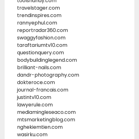
toolshandy.com
travelstager.com
trendinspires.com
rannyephul.com
reportradar360.com
swaggyfashion.com
taraftariumtv10.com
questionquery.com
bodybuildinglegend.com
brilliant-nails.com
dandr-photography.com
dokteroce.com
journal-francais.com
justintv10.com
lawyerule.com
mediamingleseaco.com
mtsmarketingblog.com
nghekiemtien.com
wasirku.com