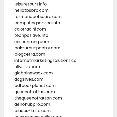
leisuretours.info
hellotbsbro.com
farmandpetscare.com
computingservice.info
caiofracini.com
techpositive.info
unseonrang.com
pak-urdu-poetry.com
blogcetra.com
internetmarketingsolutions.co
ollystvs.com
globalnewscx.com
dogslives.com
pdfbookplanet.com
queenofrattan.com
thequeenofrattan.com
denohubpro.com
blades-knife.com
one-piece-spoiler.com