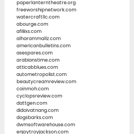
paperlanterntheatre.org
freeworshipnetwork.com
watercraftllc.com
abourge.com
afiliixs.com
alharammallz.com
americanbulletins.com
asespares.com
arabianstime.com
atticabblues.com
autometropolist.com
beautycreamreview.com
coinmoh.com
cyclopsreview.com
dattgen.com
didoivatnang.com
dogsbarks.com
dwmsoftwarehouse.com
enjoytroyjackson.com