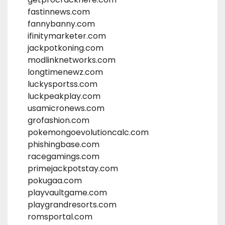
fastinnews.com
fannybanny.com
ifinitymarketer.com
jackpotkoning.com
modlinknetworks.com
longtimenewz.com
luckysportss.com
luckpeakplay.com
usamicronews.com
grofashion.com
pokemongoevolutioncalc.com
phishingbase.com
racegamings.com
primejackpotstay.com
pokugaa.com
playvaultgame.com
playgrandresorts.com
romsportal.com