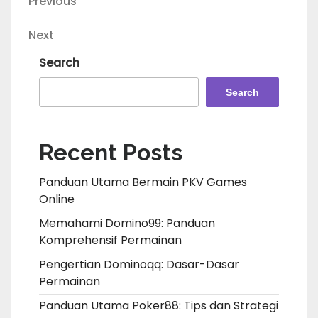
Post
Previous
Previous
Post
navigation
Next
Next
Post
Search
Search
Recent Posts
Panduan Utama Bermain PKV Games
Online
Memahami Domino99: Panduan
Komprehensif Permainan
Pengertian Dominoqq: Dasar-Dasar
Permainan
Panduan Utama Poker88: Tips dan Strategi