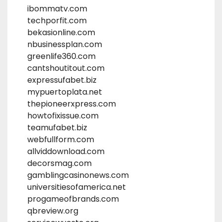
ibommatv.com
techporfit.com
bekasionline.com
nbusinessplan.com
greenlife360.com
cantshoutitout.com
expressufabet.biz
mypuertoplata.net
thepioneerxpress.com
howtofixissue.com
teamufabet.biz
webfullform.com
allviddownload.com
decorsmag.com
gamblingcasinonews.com
universitiesofamerica.net
progameofbrands.com
qbreview.org