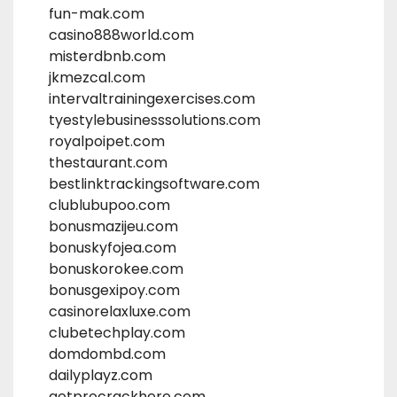
fun-mak.com
casino888world.com
misterdbnb.com
jkmezcal.com
intervaltrainingexercises.com
tyestylebusinesssolutions.com
royalpoipet.com
thestaurant.com
bestlinktrackingsoftware.com
clublubupoo.com
bonusmazijeu.com
bonuskyfojea.com
bonuskorokee.com
bonusgexipoy.com
casinorelaxluxe.com
clubetechplay.com
domdombd.com
dailyplayz.com
getprocrackhere.com