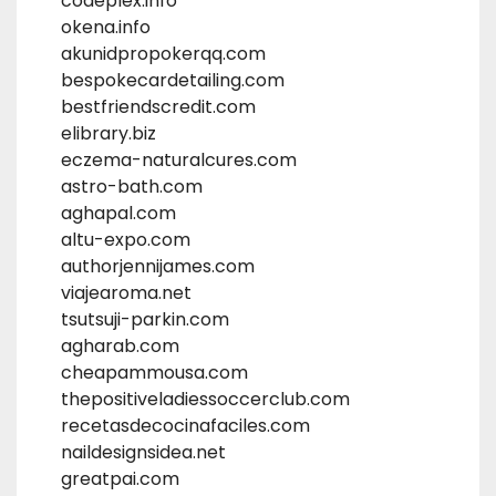
codeplex.info
okena.info
akunidpropokerqq.com
bespokecardetailing.com
bestfriendscredit.com
elibrary.biz
eczema-naturalcures.com
astro-bath.com
aghapal.com
altu-expo.com
authorjennijames.com
viajearoma.net
tsutsuji-parkin.com
agharab.com
cheapammousa.com
thepositiveladiessoccerclub.com
recetasdecocinafaciles.com
naildesignsidea.net
greatpai.com