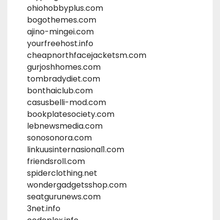
ohiohobbyplus.com
bogothemes.com
ajino-mingei.com
yourfreehost.info
cheapnorthfacejacketsm.com
gurjoshhomes.com
tombradydiet.com
bonthaiclub.com
casusbelli-mod.com
bookplatesociety.com
lebnewsmedia.com
sonosonora.com
linkuusinternasional1.com
friendsroll.com
spiderclothing.net
wondergadgetsshop.com
seatgurunews.com
3net.info