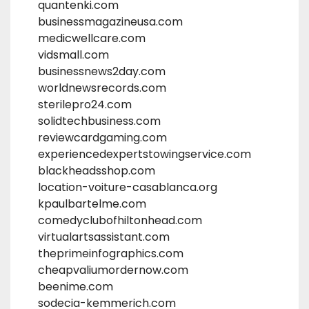
quantenki.com
businessmagazineusa.com
medicwellcare.com
vidsmall.com
businessnews2day.com
worldnewsrecords.com
sterilepro24.com
solidtechbusiness.com
reviewcardgaming.com
experiencedexpertstowingservice.com
blackheadsshop.com
location-voiture-casablanca.org
kpaulbartelme.com
comedyclubofhiltonhead.com
virtualartsassistant.com
theprimeinfographics.com
cheapvaliumordernow.com
beenime.com
sodecia-kemmerich.com