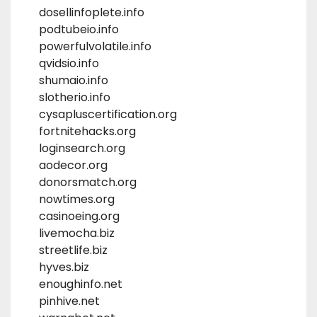
dosellinfoplete.info
podtubeio.info
powerfulvolatile.info
qvidsio.info
shumaio.info
slotherio.info
cysapluscertification.org
fortnitehacks.org
loginsearch.org
aodecor.org
donorsmatch.org
nowtimes.org
casinoeing.org
livemocha.biz
streetlife.biz
hyves.biz
enoughinfo.net
pinhive.net