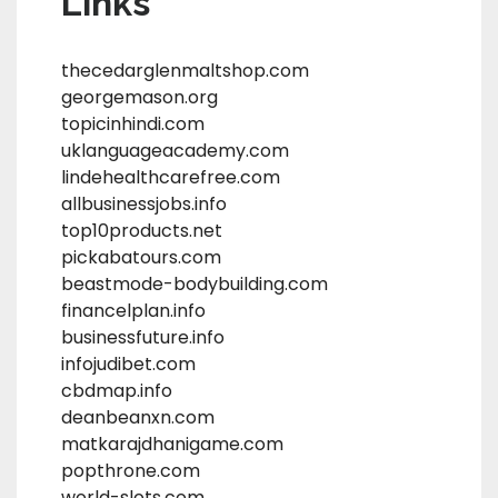
Links
thecedarglenmaltshop.com
georgemason.org
topicinhindi.com
uklanguageacademy.com
lindehealthcarefree.com
allbusinessjobs.info
top10products.net
pickabatours.com
beastmode-bodybuilding.com
financelplan.info
businessfuture.info
infojudibet.com
cbdmap.info
deanbeanxn.com
matkarajdhanigame.com
popthrone.com
world-slots.com