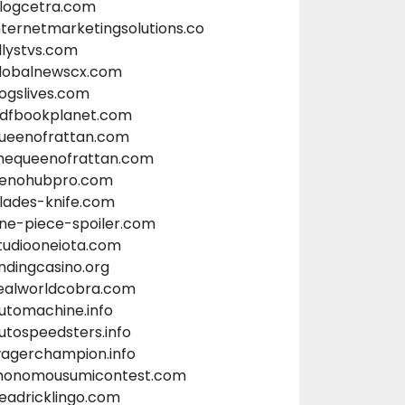
logcetra.com
nternetmarketingsolutions.co
llystvs.com
lobalnewscx.com
ogslives.com
dfbookplanet.com
ueenofrattan.com
hequeenofrattan.com
enohubpro.com
lades-knife.com
ne-piece-spoiler.com
tudiooneiota.com
indingcasino.org
ealworldcobra.com
utomachine.info
utospeedsters.info
agerchampion.info
onomousumicontest.com
eadricklingo.com