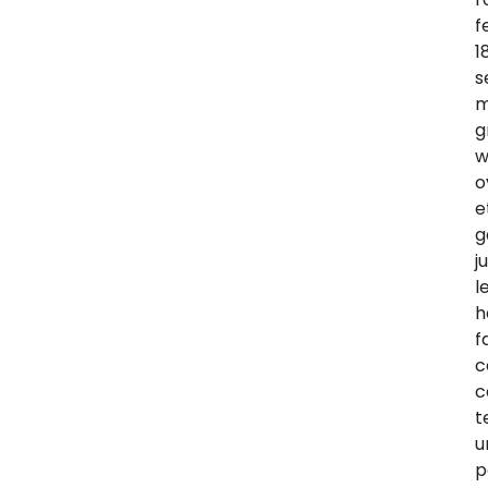
f
1
s
m
g
w
o
e
g
j
l
h
f
c
c
t
u
p