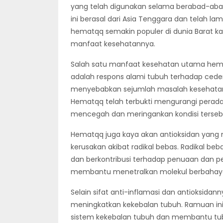
yang telah digunakan selama berabad-abad
ini berasal dari Asia Tenggara dan telah l
hematqq semakin populer di dunia Barat 
manfaat kesehatannya.
Salah satu manfaat kesehatan utama hemat
adalah respons alami tubuh terhadap cede
menyebabkan sejumlah masalah kesehatan, 
Hematqq telah terbukti mengurangi pera
mencegah dan meringankan kondisi terseb
Hematqq juga kaya akan antioksidan yang 
kerusakan akibat radikal bebas. Radikal beb
dan berkontribusi terhadap penuaan dan 
membantu menetralkan molekul berbahaya t
Selain sifat anti-inflamasi dan antioksida
meningkatkan kekebalan tubuh. Ramuan i
sistem kekebalan tubuh dan membantu tub