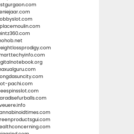
ustgurgaon.com
eniejaar.com
obbyslot.com
1placemoulin.com
intz360.com
ohob.net
eightlossprodigy.com
marttechyinfo.com
igitalnotebook.org
axualguru.com
ongdasuncity.com
lot-pachi.com
reespinsslot.com
aradisefurballs.com
veuere.info
annabinoidtimes.com
reenproductsgui.com
ealthconcerning.com
ojgarind.com