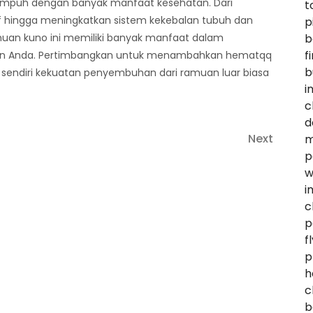
mpuh dengan banyak manfaat kesehatan. Dari
t
f hingga meningkatkan sistem kekebalan tubuh dan
p
muan kuno ini memiliki banyak manfaat dalam
b
f
aan Anda. Pertimbangkan untuk menambahkan hematqq
b
n sendiri kekuatan penyembuhan dari ramuan luar biasa
i
c
d
Next
Next
m
Post
p
w
i
c
p
f
p
h
c
b