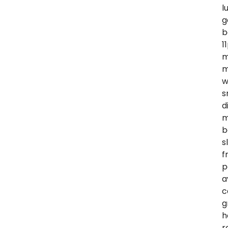
l
g
b
1
m
m
w
s
d
m
b
s
f
p
a
c
g
h
r