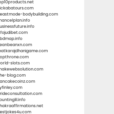
op10products.net
ickabatours.com
eastmode-bodybuilding.com
inancelplan.info
usinessfuture.info
nfojudibet.com
bdmap.info
eanbeanxn.com
atkarajdhanigame.com
opthrone.com
orld-slots.com
makewebsolution.com
he-blog.com
ancakecoinz.com
lyfinley.com
rideconsultation.com
ountinglil.info
hakraaffirmations.net
estjokes4u.com