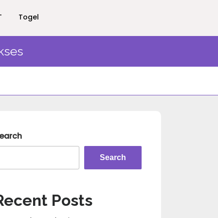
T
Togel
kses
earch
Search
Recent Posts