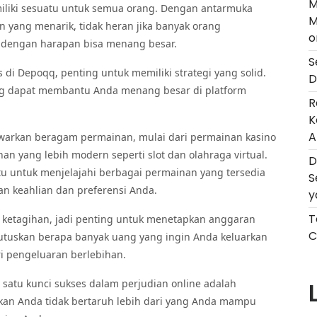
M
iki sesuatu untuk semua orang. Dengan antarmuka
M
yang menarik, tidak heran jika banyak orang
o
 dengan harapan bisa menang besar.
S
 di Depoqq, penting untuk memiliki strategi yang solid.
D
yang dapat membantu Anda menang besar di platform
R
K
A
awarkan beragam permainan, mulai dari permainan kasino
ihan yang lebih modern seperti slot dan olahraga virtual.
D
u untuk menjelajahi berbagai permainan yang tersedia
S
an keahlian dan preferensi Anda.
y
T
 ketagihan, jadi penting untuk menetapkan anggaran
C
utuskan berapa banyak uang yang ingin Anda keluarkan
i pengeluaran berlebihan.
h satu kunci sukses dalam perjudian online adalah
tikan Anda tidak bertaruh lebih dari yang Anda mampu