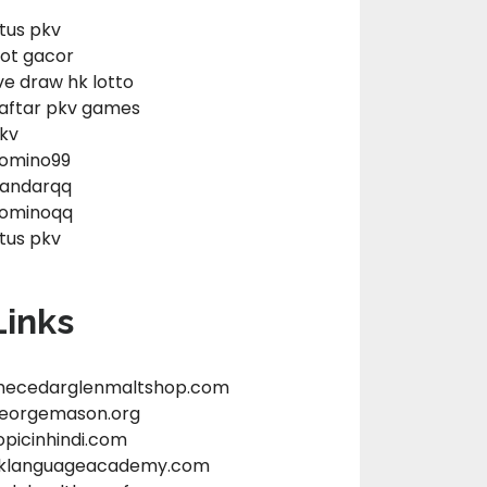
itus pkv
lot gacor
ive draw hk lotto
aftar pkv games
kv
omino99
andarqq
ominoqq
itus pkv
Links
hecedarglenmaltshop.com
eorgemason.org
opicinhindi.com
klanguageacademy.com