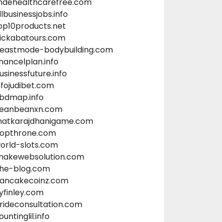
indehealthcarefree.com
llbusinessjobs.info
op10products.net
ickabatours.com
eastmode-bodybuilding.com
inancelplan.info
usinessfuture.info
nfojudibet.com
bdmap.info
eanbeanxn.com
atkarajdhanigame.com
opthrone.com
orld-slots.com
makewebsolution.com
he-blog.com
ancakecoinz.com
lyfinley.com
rideconsultation.com
ountinglil.info