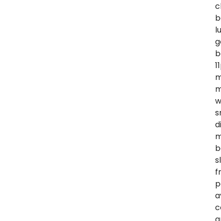
c
b
l
g
b
1
m
m
w
s
d
m
b
s
f
p
a
c
g