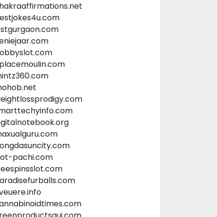
hakraaffirmations.net
estjokes4u.com
ustgurgaon.com
eniejaar.com
obbyslot.com
1placemoulin.com
intz360.com
ohob.net
eightlossprodigy.com
marttechyinfo.com
igitalnotebook.org
axualguru.com
ongdasuncity.com
lot-pachi.com
reespinsslot.com
aradisefurballs.com
veuere.info
annabinoidtimes.com
reenproductsgui.com