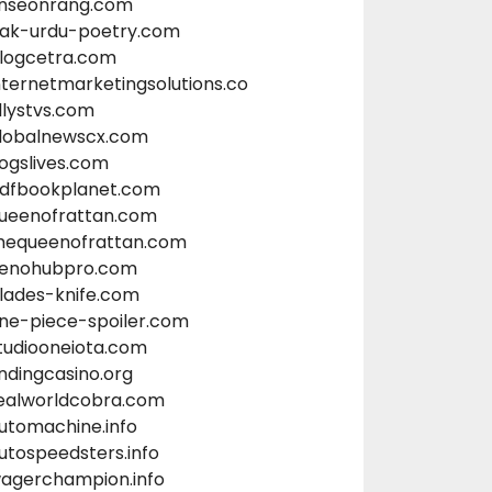
nseonrang.com
ak-urdu-poetry.com
logcetra.com
nternetmarketingsolutions.co
llystvs.com
lobalnewscx.com
ogslives.com
dfbookplanet.com
ueenofrattan.com
hequeenofrattan.com
enohubpro.com
lades-knife.com
ne-piece-spoiler.com
tudiooneiota.com
indingcasino.org
ealworldcobra.com
utomachine.info
utospeedsters.info
agerchampion.info