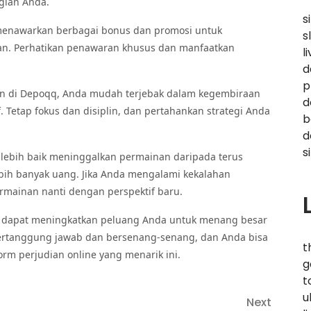
gian Anda.
s
menawarkan berbagai bonus dan promosi untuk
s
. Perhatikan penawaran khusus dan manfaatkan
l
d
p
main di Depoqq, Anda mudah terjebak dalam kegembiraan
d
Tetap fokus dan disiplin, dan pertahankan strategi Anda
b
d
s
 lebih baik meninggalkan permainan daripada terus
bih banyak uang. Jika Anda mengalami kekalahan
ermainan nanti dengan perspektif baru.
da dapat meningkatkan peluang Anda untuk menang besar
bertanggung jawab dan bersenang-senang, dan Anda bisa
t
rm perjudian online yang menarik ini.
g
t
u
Next
Next