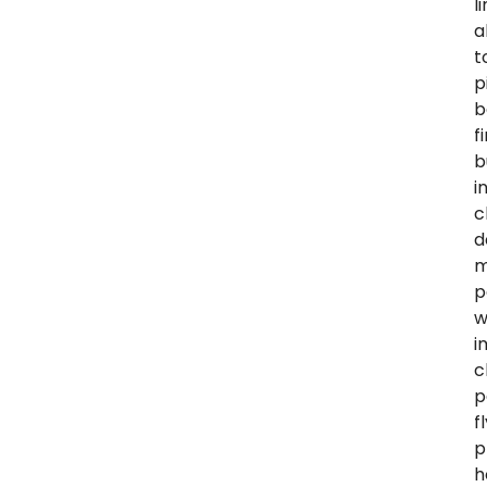
l
Post
a
t
p
b
f
b
i
c
d
m
p
w
i
c
p
f
p
h