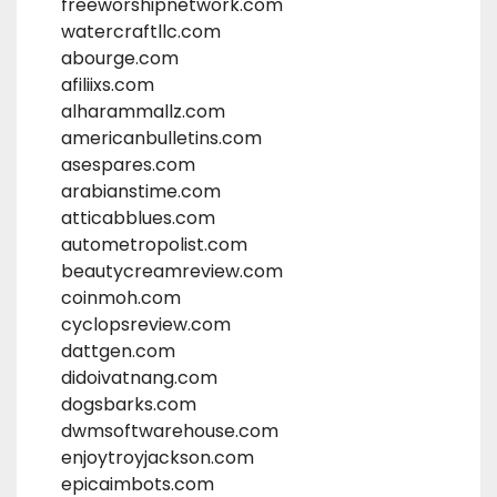
freeworshipnetwork.com
watercraftllc.com
abourge.com
afiliixs.com
alharammallz.com
americanbulletins.com
asespares.com
arabianstime.com
atticabblues.com
autometropolist.com
beautycreamreview.com
coinmoh.com
cyclopsreview.com
dattgen.com
didoivatnang.com
dogsbarks.com
dwmsoftwarehouse.com
enjoytroyjackson.com
epicaimbots.com