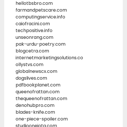
hellotbsbro.com
farmandpetscare.com
computingservice.info
caiofracini.com
techpositive.info
unseonrang.com
pak-urdu-poetry.com
blogcetra.com
internetmarketingsolutions.co
ollystvs.com
globalnewscx.com
dogslives.com
pdfbookplanet.com
queenofrattan.com
thequeenofrattan.com
denohubpro.com
blades-knife.com
one-piece-spoiler.com
studiooneiota.com