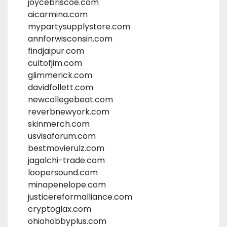
joycebriscoe.com
aicarmina.com
mypartysupplystore.com
annforwisconsin.com
findjaipur.com
cultofjim.com
glimmerick.com
davidfollett.com
newcollegebeat.com
reverbnewyork.com
skinmerch.com
usvisaforum.com
bestmovierulz.com
jagalchi-trade.com
loopersound.com
minapenelope.com
justicereformalliance.com
cryptoglax.com
ohiohobbyplus.com