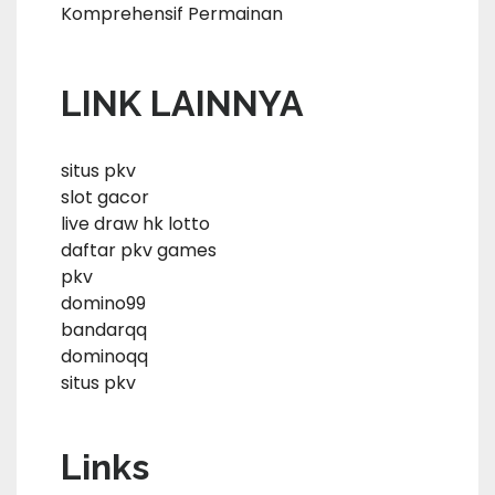
Komprehensif Permainan
LINK LAINNYA
situs pkv
slot gacor
live draw hk lotto
daftar pkv games
pkv
domino99
bandarqq
dominoqq
situs pkv
Links