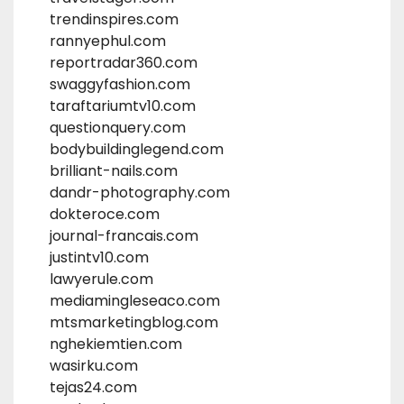
trendinspires.com
rannyephul.com
reportradar360.com
swaggyfashion.com
taraftariumtv10.com
questionquery.com
bodybuildinglegend.com
brilliant-nails.com
dandr-photography.com
dokteroce.com
journal-francais.com
justintv10.com
lawyerule.com
mediamingleseaco.com
mtsmarketingblog.com
nghekiemtien.com
wasirku.com
tejas24.com