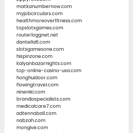
matkanumbernow.com
myjobcirculars.com
healthmoreoverfitness.com
topslotxgames.com
routerloggnet.net
dantella6.com
slotsgamesone.com
hispinzone.com
kalyanbazarnights.com
top-online-casino-usa.com
honghuidoor.com
flowingtravel.com
nineniki.com
brandiospecialists.com
medicalcare7.com
adtennaball.com
nabzah.com
mongive.com