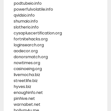
podtubeio.info
powerfulvolatile.info
qvidsio.info
shumaio.info
slotherio.info
cysapluscertification.org
fortnitehacks.org
loginsearch.org
aodecor.org
donorsmatch.org
nowtimes.org
casinoeing.org
livemocha.biz
streetlife.biz
hyves.biz
enoughinfo.net
pinhive.net
warnabet.net
bollym4u.me