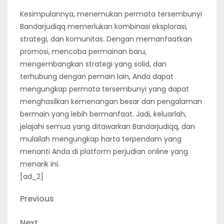
Kesimpulannya, menemukan permata tersembunyi
Bandarjudiqq memerlukan kombinasi eksplorasi,
strategi, dan komunitas. Dengan memanfaatkan
promosi, mencoba permainan baru,
mengembangkan strategi yang solid, dan
terhubung dengan pemain lain, Anda dapat
mengungkap permata tersembunyi yang dapat
menghasilkan kemenangan besar dan pengalaman
bermain yang lebih bermanfaat. Jadi, keluarlah,
jelajahi semua yang ditawarkan Bandarjudiqq, dan
mulailah mengungkap harta terpendam yang
menanti Anda di platform perjudian online yang
menarik ini.
[ad_2]
Post
Previous
Previous
Post
navigation
Next
Next