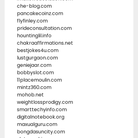
che-blog.com
pancakecoinz.com
flyfinley.com
prideconsultation.com
hountinglil.info
chakraaffirmations.net
bestjokes4u.com
lustgurgaon.com
geniejaar.com
bobbyslot.com
11placemoulin.com
mintz360.com
mohob.net
weightlossprodigy.com
smarttechyinfo.com
digitalnotebook.org
maxualguru.com
bongdasuncity.com