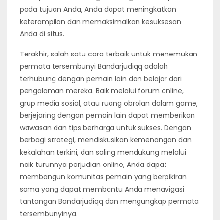
pada tujuan Anda, Anda dapat meningkatkan
keterampilan dan memaksimalkan kesuksesan
Anda di situs.
Terakhir, salah satu cara terbaik untuk menemukan
permata tersembunyi Bandarjudiqq adalah
terhubung dengan pemain lain dan belajar dari
pengalaman mereka. Baik melalui forum online,
grup media sosial, atau ruang obrolan dalam game,
berjejaring dengan pemain lain dapat memberikan
wawasan dan tips berharga untuk sukses. Dengan
berbagi strategi, mendiskusikan kemenangan dan
kekalahan terkini, dan saling mendukung melalui
naik turunnya perjudian online, Anda dapat
membangun komunitas pemain yang berpikiran
sama yang dapat membantu Anda menavigasi
tantangan Bandarjudiqq dan mengungkap permata
tersembunyinya.