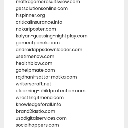
matkagameresultsview.com
getsolutionsonline.com
hispinner.org
criticalinsurance.info
nokariposter.com
kalyan-guessing-nightplay.com
gameofpanels.com
androidappsdownloader.com
usetimenow.com
healthblow.com
gohelpmate.com
rajdhani-satta-matka.com
writerscraft.net
elearning-childprotection.com
wrestling4mena.com
knowledgeforall.info
brand2lastio.com
usadigitalservices.com
socialhoppers.com