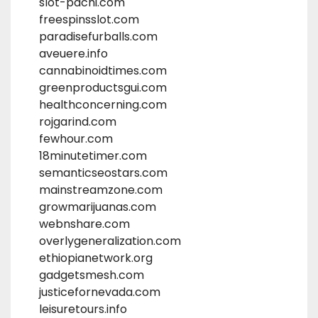
slot-pachi.com
freespinsslot.com
paradisefurballs.com
aveuere.info
cannabinoidtimes.com
greenproductsgui.com
healthconcerning.com
rojgarind.com
fewhour.com
18minutetimer.com
semanticseostars.com
mainstreamzone.com
growmarijuanas.com
webnshare.com
overlygeneralization.com
ethiopianetwork.org
gadgetsmesh.com
justicefornevada.com
leisuretours.info