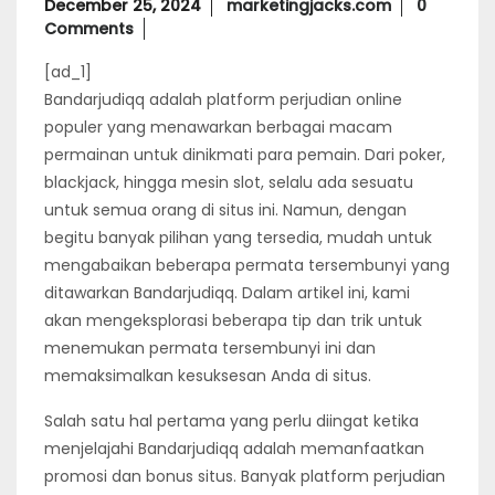
December
December 25, 2024
marketingjacks.com
0
25,
Comments
2024
[ad_1]
Bandarjudiqq adalah platform perjudian online
populer yang menawarkan berbagai macam
permainan untuk dinikmati para pemain. Dari poker,
blackjack, hingga mesin slot, selalu ada sesuatu
untuk semua orang di situs ini. Namun, dengan
begitu banyak pilihan yang tersedia, mudah untuk
mengabaikan beberapa permata tersembunyi yang
ditawarkan Bandarjudiqq. Dalam artikel ini, kami
akan mengeksplorasi beberapa tip dan trik untuk
menemukan permata tersembunyi ini dan
memaksimalkan kesuksesan Anda di situs.
Salah satu hal pertama yang perlu diingat ketika
menjelajahi Bandarjudiqq adalah memanfaatkan
promosi dan bonus situs. Banyak platform perjudian