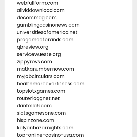
webfullform.com
allviddownload.com
decorsmag.com
gamblingcasinonews.com
universitiesofamerica.net
progameofbrands.com
qbreview.org
servicewueste.org
zippyrevs.com
matkanumbernow.com
myjobcirculars.com
healthmoreoverfitness.com
topslotxgames.com
routerloggnet.net
dantella6.com
slotsgamesone.com
hispinzone.com
kalyanbazarnights.com
top-online-casino-usa.com