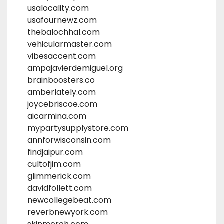
usalocality.com
usafournewz.com
thebalochhal.com
vehicularmaster.com
vibesaccent.com
ampajavierdemiguel.org
brainboosters.co
amberlately.com
joycebriscoe.com
aicarmina.com
mypartysupplystore.com
annforwisconsin.com
findjaipur.com
cultofjim.com
glimmerick.com
davidfollett.com
newcollegebeat.com
reverbnewyork.com