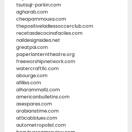
tsutsuji-parkin.com
agharab.com
cheapammousa.com
thepositiveladiessoccerclub.com
recetasdecocinafaciles.com
naildesignsidea.net
greatpai.com
paperlanterntheatre.org
freeworshipnetwork.com
watercraftllc.com
abourge.com
afiliixs.com
alharammallz.com
americanbulletins.com
asespares.com
arabianstime.com
atticabblues.com
autometropolist.com