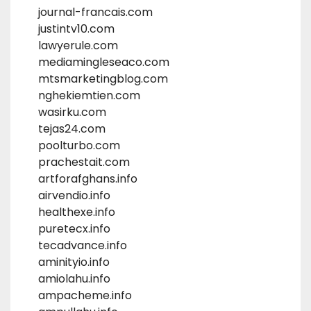
journal-francais.com
justintv10.com
lawyerule.com
mediamingleseaco.com
mtsmarketingblog.com
nghekiemtien.com
wasirku.com
tejas24.com
poolturbo.com
prachestait.com
artforafghans.info
airvendio.info
healthexe.info
puretecx.info
tecadvance.info
aminityio.info
amiolahu.info
ampacheme.info