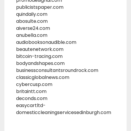
promodesignai.com
publicistspaper.com
quindaily.com
abosulte.com
aiverse24.com
anubella.com
audiobooksonaudible.com
beautenetwork.com
bitcoin-tracing.com
bodyandshapes.com
businessconsultantsroundrock.com
classicglobalnews.com
cybercusp.com
britaintt.com
deconds.com
easycartltd-
domesticcleaningservicesedinburgh.com