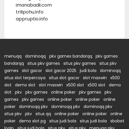
imanabadii.com
trilipohu.info
appruptio.info
menuqq
|
dominoqq
|
pkv games bandarqq
|
pkv games
bandarqq
|
situs pkv games
|
situs pkv games
|
situs pkv
games
|
slot gacor
|
slot gacor 2025
|
judi bola
|
dominoqq
|
situs slot terpercaya
|
situs slot gacor
|
slot maxwin
|
x500
slot
|
demo slot
|
slot maxwin
|
x500 slot
|
x500 slot
|
demo
slot
|
pkv
|
pkv games
|
online poker
|
pkv games
|
pkv
games
|
pkv games
|
online poker
|
online poker
|
online
poker
|
dominoqq pkv
|
dominoqq pkv
|
dominoqq pkv
|
situs pkv
|
pkv
|
situs qq
|
online poker
|
online poker
|
online
poker
|
demo slot pg
|
situs judi bola
|
situs judi bola
|
sbobet
login
|
situs judi bola
|
situs pkv
|
situs pkv
|
menuqq pkv
|