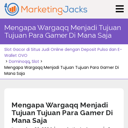
Skip
to
content
Mengapa Wargaqq Menjadi Tujuan
Tujuan Para Gamer Di Mana Saja
Slot Gacor di Situs Judi Online dengan Deposit Pulsa dan E-
Wallet OVO
>
Dominoqq
,
Slot
>
Mengapa Wargaqq Menjadi Tujuan Tujuan Para Gamer Di
Mana Saja
Mengapa Wargaqq Menjadi
Tujuan Tujuan Para Gamer Di
Mana Saja