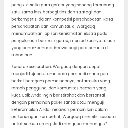
pengikut setia para gamer yang senang terhubung
satu sama lain, berbagi tips dan strategi, dan
berkompetisi dalam kompetisi persahabatan. Rasa
persahabatan dan komunitas di Wargaqq
menambahkan lapisan kenikmatan ekstra pada
pengalaman bermain game, menjadikannya tujuan
yang benar-benar istimewa bagi para pemain di
mana pun.
Secara keseluruhan, Wargaqq dengan cepat
menjadi tujuan utama para gamer di mana pun
berkat beragam permainannya, antarmuka yang
ramah pengguna, dan komunitas pemain yang
kuat. Baik Anda ingin beristirahat dan bersantai
dengan permainan poker santai atau menguji
keterampilan Anda melawan pemain lain dalam
pertandingan kompetitif, Wargaqq memiliki sesuatu
untuk semua orang. Jadi mengapa menunggu?