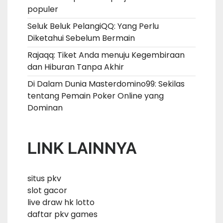
populer
Seluk Beluk PelangiQQ: Yang Perlu
Diketahui Sebelum Bermain
Rajaqq: Tiket Anda menuju Kegembiraan
dan Hiburan Tanpa Akhir
Di Dalam Dunia Masterdomino99: Sekilas
tentang Pemain Poker Online yang
Dominan
LINK LAINNYA
situs pkv
slot gacor
live draw hk lotto
daftar pkv games