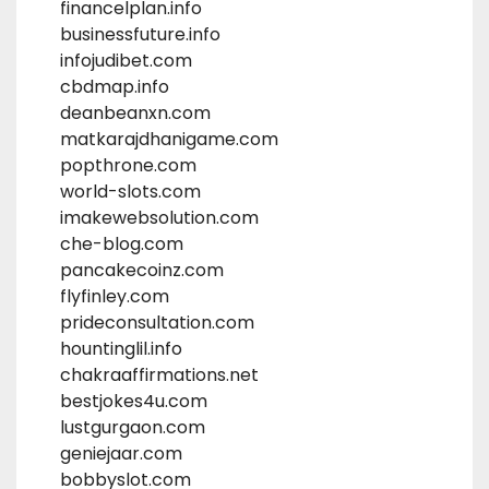
financelplan.info
businessfuture.info
infojudibet.com
cbdmap.info
deanbeanxn.com
matkarajdhanigame.com
popthrone.com
world-slots.com
imakewebsolution.com
che-blog.com
pancakecoinz.com
flyfinley.com
prideconsultation.com
hountinglil.info
chakraaffirmations.net
bestjokes4u.com
lustgurgaon.com
geniejaar.com
bobbyslot.com