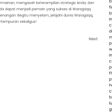
b
mainan, mengasah keterampilan strategis Anda, dan
f
nda dapat menjadi pemain yang sukses di Waragaqq
b
angan. Begitu menyelam, jelajahi dunia Waragaqq,
i
rtempuran sekaligus!
c
d
m
Next
Next
p
Post
w
i
c
p
f
p
h
c
b
l
g