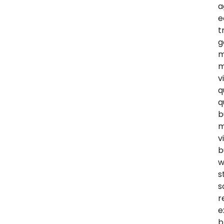
a
e
t
g
m
m
v
q
q
b
m
v
b
w
s
s
r
e
b