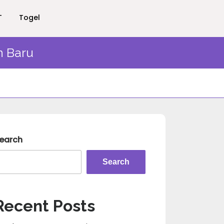
T
Togel
n Baru
earch
Search
Recent Posts