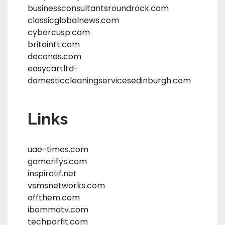
businessconsultantsroundrock.com
classicglobalnews.com
cybercusp.com
britaintt.com
deconds.com
easycartltd-
domesticcleaningservicesedinburgh.com
Links
uae-times.com
gamerifys.com
inspiratif.net
vsmsnetworks.com
offthem.com
ibommatv.com
techporfit.com