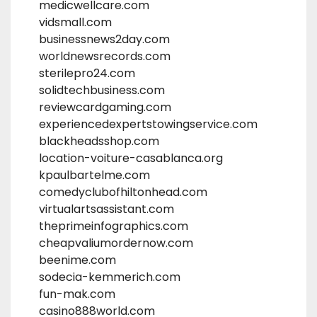
medicwellcare.com
vidsmall.com
businessnews2day.com
worldnewsrecords.com
sterilepro24.com
solidtechbusiness.com
reviewcardgaming.com
experiencedexpertstowingservice.com
blackheadsshop.com
location-voiture-casablanca.org
kpaulbartelme.com
comedyclubofhiltonhead.com
virtualartsassistant.com
theprimeinfographics.com
cheapvaliumordernow.com
beenime.com
sodecia-kemmerich.com
fun-mak.com
casino888world.com