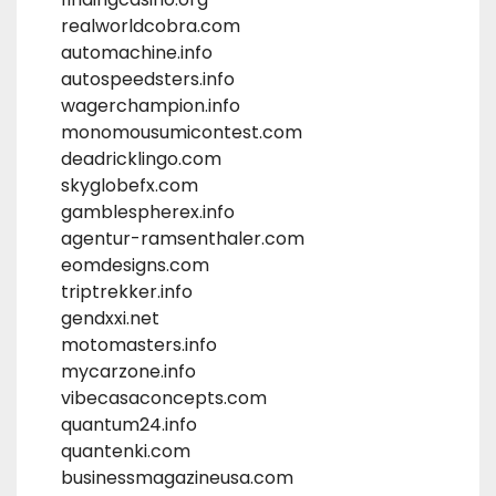
realworldcobra.com
automachine.info
autospeedsters.info
wagerchampion.info
monomousumicontest.com
deadricklingo.com
skyglobefx.com
gamblespherex.info
agentur-ramsenthaler.com
eomdesigns.com
triptrekker.info
gendxxi.net
motomasters.info
mycarzone.info
vibecasaconcepts.com
quantum24.info
quantenki.com
businessmagazineusa.com