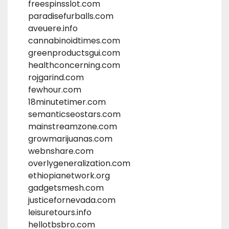
freespinsslot.com
paradisefurballs.com
aveuere.info
cannabinoidtimes.com
greenproductsgui.com
healthconcerning.com
rojgarind.com
fewhour.com
18minutetimer.com
semanticseostars.com
mainstreamzone.com
growmarijuanas.com
webnshare.com
overlygeneralization.com
ethiopianetwork.org
gadgetsmesh.com
justicefornevada.com
leisuretours.info
hellotbsbro.com