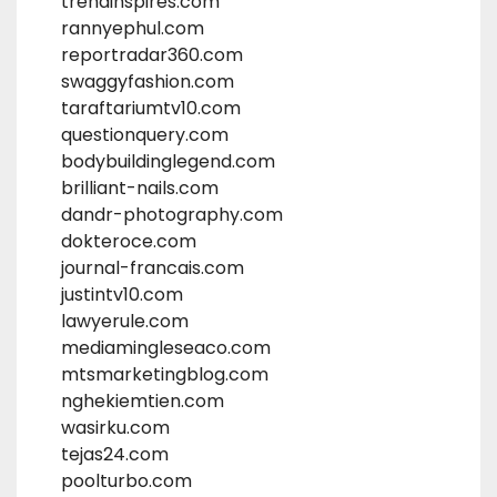
trendinspires.com
rannyephul.com
reportradar360.com
swaggyfashion.com
taraftariumtv10.com
questionquery.com
bodybuildinglegend.com
brilliant-nails.com
dandr-photography.com
dokteroce.com
journal-francais.com
justintv10.com
lawyerule.com
mediamingleseaco.com
mtsmarketingblog.com
nghekiemtien.com
wasirku.com
tejas24.com
poolturbo.com