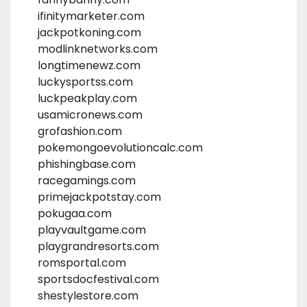
ifinitymarketer.com
jackpotkoning.com
modlinknetworks.com
longtimenewz.com
luckysportss.com
luckpeakplay.com
usamicronews.com
grofashion.com
pokemongoevolutioncalc.com
phishingbase.com
racegamings.com
primejackpotstay.com
pokugaa.com
playvaultgame.com
playgrandresorts.com
romsportal.com
sportsdocfestival.com
shestylestore.com