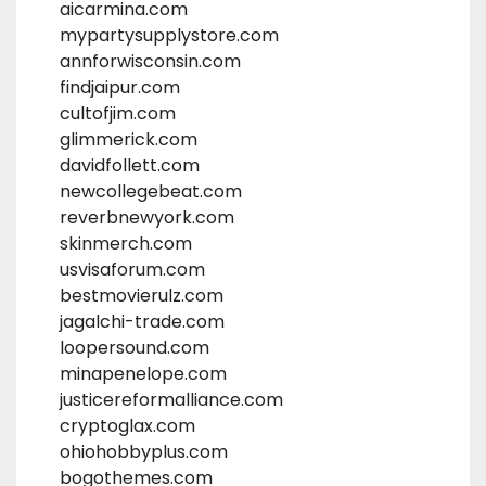
aicarmina.com
mypartysupplystore.com
annforwisconsin.com
findjaipur.com
cultofjim.com
glimmerick.com
davidfollett.com
newcollegebeat.com
reverbnewyork.com
skinmerch.com
usvisaforum.com
bestmovierulz.com
jagalchi-trade.com
loopersound.com
minapenelope.com
justicereformalliance.com
cryptoglax.com
ohiohobbyplus.com
bogothemes.com