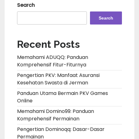
Post
Search
Search
Recent Posts
Memahami ADUQQ: Panduan
Komprehensif Fitur-Fiturnya
Pengertian PKV: Manfaat Asuransi
Kesehatan Swasta di Jerman
Panduan Utama Bermain PKV Games
Online
Memahami Domino99: Panduan
Komprehensif Permainan
Pengertian Dominoqq: Dasar-Dasar
Permainan