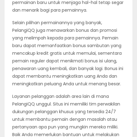
permainan baru untuk menjaga hal-hal tetap segar
dan menarik bagi para pemainnya.
Selain pilihan permainannya yang banyak,
PelangiQQ juga menawarkan bonus dan promosi
yang melimpah kepada para pemainnya. Pemain
baru dapat memanfaatkan bonus sambutan yang
mencakup kredit gratis untuk memulai, sementara
pemain reguler dapat menikmati bonus isi ulang,
penawaran uang kembali, dan banyak lagi. Bonus ini
dapat membantu meningkatkan uang Anda dan
meningkatkan peluang Anda untuk menang besar.
Layanan pelanggan adalah area lain di mana
PelangiQQ unggul. Situs ini memiliki tim perwakilan
dukungan pelanggan khusus yang tersedia 24/7
untuk membantu pemain dengan masalah atau
pertanyaan apa pun yang mungkin mereka miliki.
Baik Anda memerlukan bantuan untuk melakukan