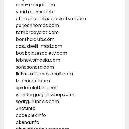
ajino-mingei.com
yourfreehost.info
cheapnorthfacejacketsm.com
gurjoshhomes.com
tombradydiet.com
bonthaiclub.com
casusbelli-mod.com
bookplatesociety.com
lebnewsmedia.com
sonosonora.com
linkuusinternasional1.com
friendsroll.com
spiderclothing.net
wondergadgetsshop.com
seatgurunews.com
3net.info
codeplex.info
okena.info