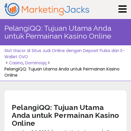
Skip
to
content
PelangiQQ: Tujuan Utama Anda
untuk Permainan Kasino Online
Slot Gacor di Situs Judi Online dengan Deposit Pulsa dan E-
Wallet OVO
>
Casino
,
Dominoqq
>
PelangiQQ: Tujuan Utama Anda untuk Permainan Kasino
Online
PelangiQQ: Tujuan Utama
Anda untuk Permainan Kasino
Online