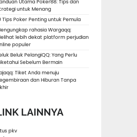
anduan Utama Poker88: Tips dan
trategi untuk Menang
0 Tips Poker Penting untuk Pemula
engungkap rahasia Wargaqq:
elihat lebih dekat platform perjudian
nline populer
eluk Beluk PelangiQQ: Yang Perlu
iketahui Sebelum Bermain
ajaqq: Tiket Anda menuju
egembiraan dan Hiburan Tanpa
khir
LINK LAINNYA
itus pkv