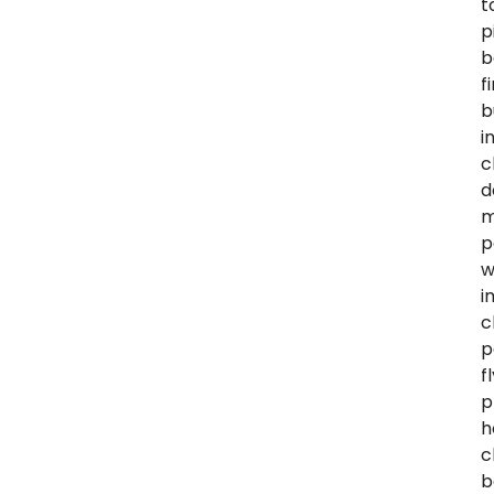
t
p
b
f
b
i
c
d
m
p
w
i
c
p
f
p
h
c
b