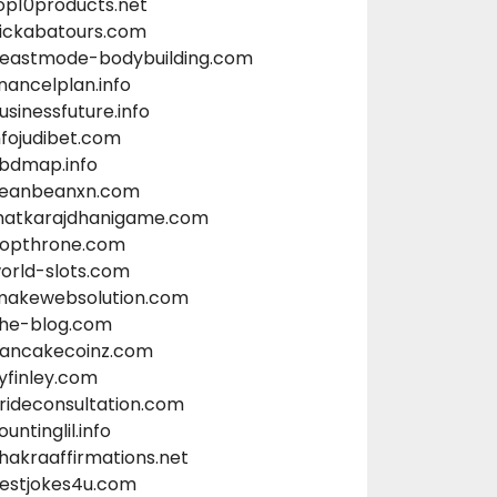
op10products.net
ickabatours.com
eastmode-bodybuilding.com
inancelplan.info
usinessfuture.info
nfojudibet.com
bdmap.info
eanbeanxn.com
atkarajdhanigame.com
opthrone.com
orld-slots.com
makewebsolution.com
he-blog.com
ancakecoinz.com
lyfinley.com
rideconsultation.com
ountinglil.info
hakraaffirmations.net
estjokes4u.com