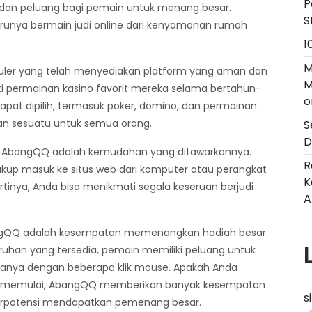
P
an peluang bagi pemain untuk menang besar.
S
unya bermain judi online dari kenyamanan rumah
1
M
puler yang telah menyediakan platform yang aman dan
M
i permainan kasino favorit mereka selama bertahun-
o
at dipilih, termasuk poker, domino, dan permainan
an sesuatu untuk semua orang.
S
D
di AbangQQ adalah kemudahan yang ditawarkannya.
R
 cukup masuk ke situs web dari komputer atau perangkat
K
rtinya, Anda bisa menikmati segala keseruan berjudi
A
angQQ adalah kesempatan memenangkan hadiah besar.
uhan yang tersedia, pemain memiliki peluang untuk
nya dengan beberapa klik mouse. Apakah Anda
ru memulai, AbangQQ memberikan banyak kesempatan
s
erpotensi mendapatkan pemenang besar.