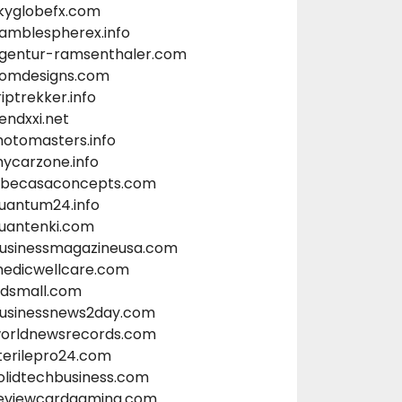
kyglobefx.com
amblespherex.info
gentur-ramsenthaler.com
omdesigns.com
riptrekker.info
endxxi.net
otomasters.info
ycarzone.info
ibecasaconcepts.com
uantum24.info
uantenki.com
usinessmagazineusa.com
edicwellcare.com
idsmall.com
usinessnews2day.com
orldnewsrecords.com
terilepro24.com
olidtechbusiness.com
eviewcardgaming.com