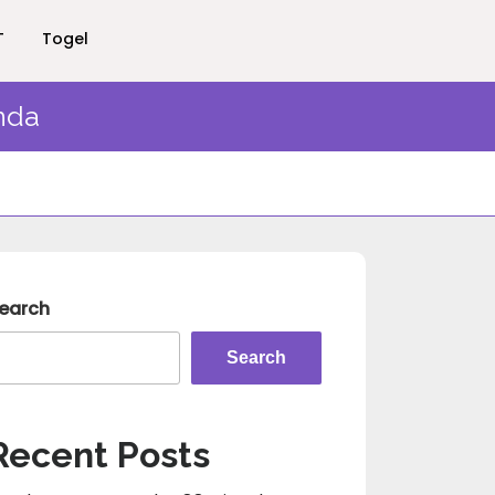
T
Togel
nda
earch
Search
Recent Posts