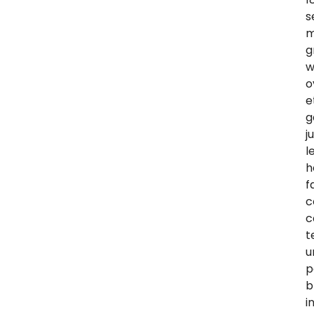
s
m
g
w
o
e
g
j
l
h
f
c
c
t
u
p
b
i