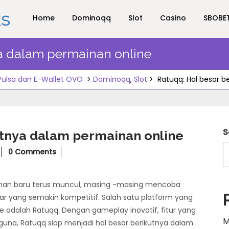
Home
Dominoqq
Slot
Casino
SBOBE
ya dalam permainan online
 Pulsa dan E-Wallet OVO
>
Dominoqq
,
Slot
>
Ratuqq: Hal besar b
S
utnya dalam permainan online
0 Comments
ainan baru terus muncul, masing -masing mencoba
ar yang semakin kompetitif. Salah satu platform yang
 adalah Ratuqq. Dengan gameplay inovatif, fitur yang
M
na, Ratuqq siap menjadi hal besar berikutnya dalam