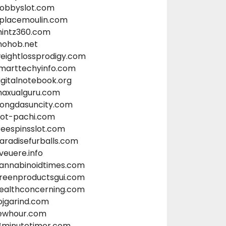
obbyslot.com
1placemoulin.com
intz360.com
ohob.net
eightlossprodigy.com
marttechyinfo.com
igitalnotebook.org
axualguru.com
ongdasuncity.com
lot-pachi.com
reespinsslot.com
aradisefurballs.com
veuere.info
annabinoidtimes.com
reenproductsgui.com
ealthconcerning.com
ojgarind.com
ewhour.com
8minutetimer.com