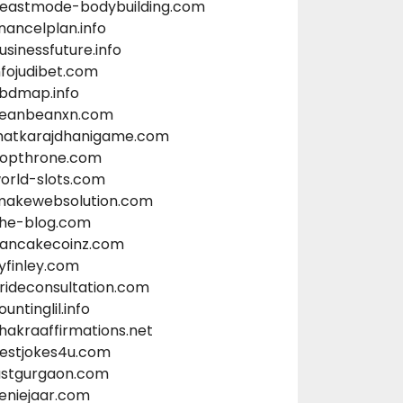
eastmode-bodybuilding.com
inancelplan.info
usinessfuture.info
nfojudibet.com
bdmap.info
eanbeanxn.com
atkarajdhanigame.com
opthrone.com
orld-slots.com
makewebsolution.com
he-blog.com
ancakecoinz.com
lyfinley.com
rideconsultation.com
ountinglil.info
hakraaffirmations.net
estjokes4u.com
ustgurgaon.com
eniejaar.com