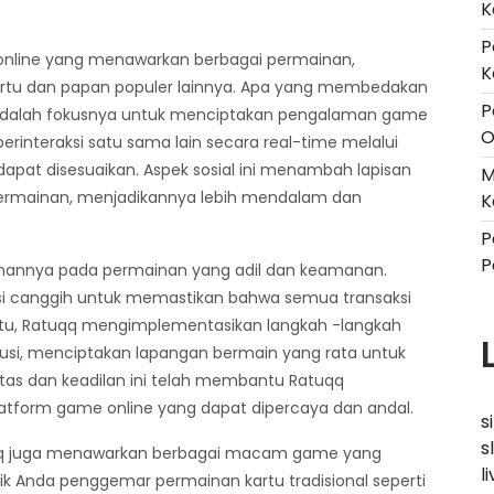
K
P
 online yang menawarkan berbagai permainan,
K
artu dan papan populer lainnya. Apa yang membedakan
P
a adalah fokusnya untuk menciptakan pengalaman game
O
erinteraksi satu sama lain secara real-time melalui
ng dapat disesuaikan. Aspek sosial ini menambah lapisan
M
permainan, menjadikannya lebih mendalam dan
K
P
P
kanannya pada permainan yang adil dan keamanan.
psi canggih untuk memastikan bahwa semua transaksi
 itu, Ratuqq mengimplementasikan langkah -langkah
usi, menciptakan lapangan bermain yang rata untuk
as dan keadilan ini telah membantu Ratuqq
atform game online yang dapat dipercaya dan andal.
s
s
tuqq juga menawarkan berbagai macam game yang
l
ik Anda penggemar permainan kartu tradisional seperti