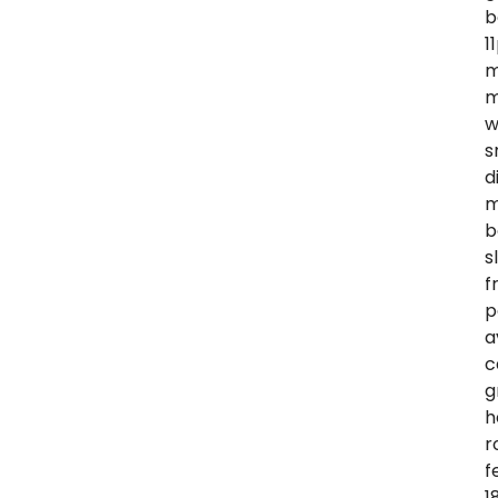
b
1
m
m
w
s
d
m
b
s
f
p
a
c
g
h
r
f
1