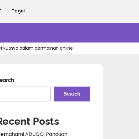
T
Togel
erikutnya dalam permainan online
earch
Search
Recent Posts
emahami ADUQQ: Panduan