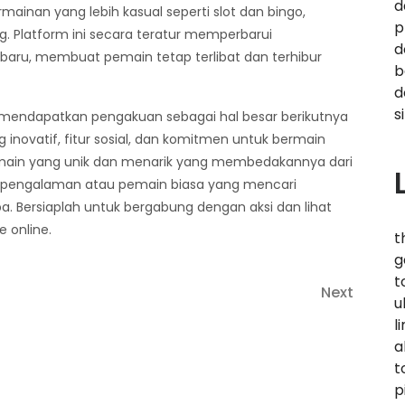
d
mainan yang lebih kasual seperti slot dan bingo,
p
. Platform ini secara teratur memperbarui
d
baru, membuat pemain tetap terlibat dan terhibur
b
d
s
 mendapatkan pengakuan sebagai hal besar berikutnya
novatif, fitur sosial, dan komitmen untuk bermain
main yang unik dan menarik yang membedakannya dari
rpengalaman atau pemain biasa yang mencari
a. Bersiaplah untuk bergabung dengan aksi dan lihat
 online.
t
g
t
Next
Next
u
Post
l
a
t
p