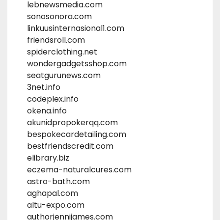
lebnewsmedia.com
sonosonora.com
linkuusinternasional1.com
friendsroll.com
spiderclothing.net
wondergadgetsshop.com
seatgurunews.com
3net.info
codeplex.info
okena.info
akunidpropokerqq.com
bespokecardetailing.com
bestfriendscredit.com
elibrary.biz
eczema-naturalcures.com
astro-bath.com
aghapal.com
altu-expo.com
authorjennijames.com