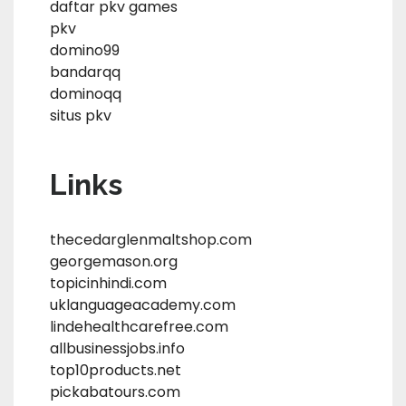
daftar pkv games
pkv
domino99
bandarqq
dominoqq
situs pkv
Links
thecedarglenmaltshop.com
georgemason.org
topicinhindi.com
uklanguageacademy.com
lindehealthcarefree.com
allbusinessjobs.info
top10products.net
pickabatours.com