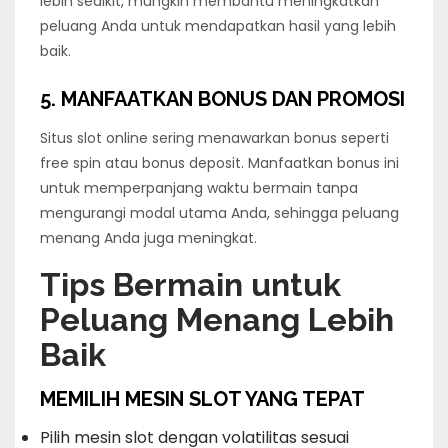
lebih sedikit, mungkin membantu meningkatkan
peluang Anda untuk mendapatkan hasil yang lebih
baik.
5. MANFAATKAN BONUS DAN PROMOSI
Situs slot online sering menawarkan bonus seperti
free spin atau bonus deposit. Manfaatkan bonus ini
untuk memperpanjang waktu bermain tanpa
mengurangi modal utama Anda, sehingga peluang
menang Anda juga meningkat.
Tips Bermain untuk
Peluang Menang Lebih
Baik
MEMILIH MESIN SLOT YANG TEPAT
Pilih mesin slot dengan volatilitas sesuai