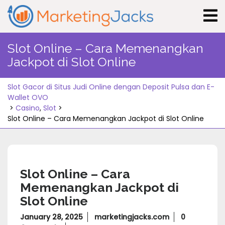
Skip
to
content
Slot Online – Cara Memenangkan
Jackpot di Slot Online
Slot Gacor di Situs Judi Online dengan Deposit Pulsa dan E-
Wallet OVO
>
Casino
,
Slot
>
Slot Online – Cara Memenangkan Jackpot di Slot Online
Slot Online – Cara
Memenangkan Jackpot di
Slot Online
January
January 28, 2025
marketingjacks.com
0