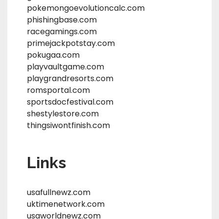
pokemongoevolutioncalc.com
phishingbase.com
racegamings.com
primejackpotstay.com
pokugaa.com
playvaultgame.com
playgrandresorts.com
romsportal.com
sportsdocfestival.com
shestylestore.com
thingsiwontfinish.com
Links
usafullnewz.com
uktimenetwork.com
usaworldnewz.com