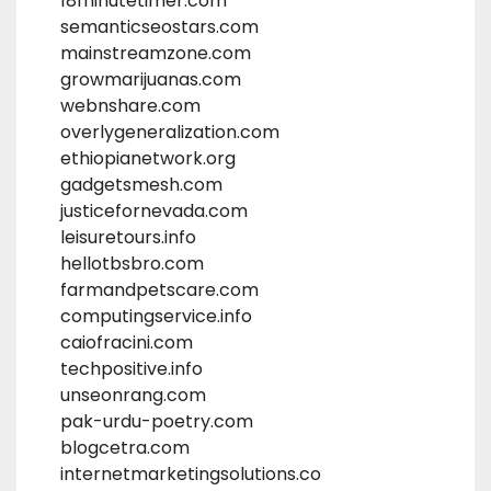
18minutetimer.com
semanticseostars.com
mainstreamzone.com
growmarijuanas.com
webnshare.com
overlygeneralization.com
ethiopianetwork.org
gadgetsmesh.com
justicefornevada.com
leisuretours.info
hellotbsbro.com
farmandpetscare.com
computingservice.info
caiofracini.com
techpositive.info
unseonrang.com
pak-urdu-poetry.com
blogcetra.com
internetmarketingsolutions.co