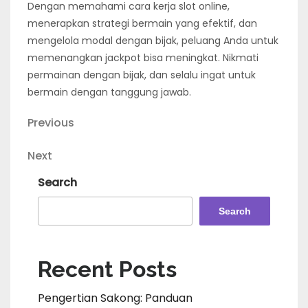
Dengan memahami cara kerja slot online,
menerapkan strategi bermain yang efektif, dan
mengelola modal dengan bijak, peluang Anda untuk
memenangkan jackpot bisa meningkat. Nikmati
permainan dengan bijak, dan selalu ingat untuk
bermain dengan tanggung jawab.
Post
Previous
Previous
Post
navigation
Next
Next
Post
Search
Search
Recent Posts
Pengertian Sakong: Panduan