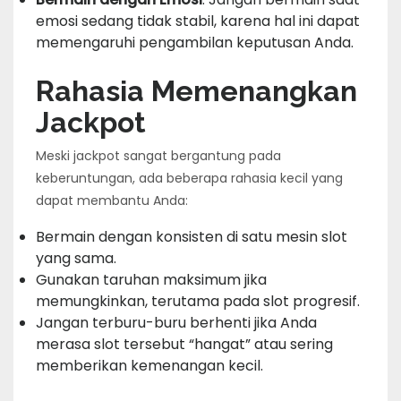
emosi sedang tidak stabil, karena hal ini dapat
memengaruhi pengambilan keputusan Anda.
Rahasia Memenangkan
Jackpot
Meski jackpot sangat bergantung pada
keberuntungan, ada beberapa rahasia kecil yang
dapat membantu Anda:
Bermain dengan konsisten di satu mesin slot
yang sama.
Gunakan taruhan maksimum jika
memungkinkan, terutama pada slot progresif.
Jangan terburu-buru berhenti jika Anda
merasa slot tersebut “hangat” atau sering
memberikan kemenangan kecil.