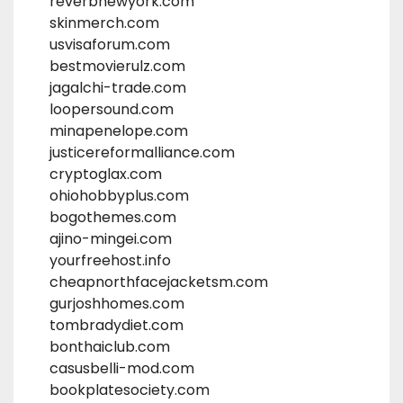
reverbnewyork.com
skinmerch.com
usvisaforum.com
bestmovierulz.com
jagalchi-trade.com
loopersound.com
minapenelope.com
justicereformalliance.com
cryptoglax.com
ohiohobbyplus.com
bogothemes.com
ajino-mingei.com
yourfreehost.info
cheapnorthfacejacketsm.com
gurjoshhomes.com
tombradydiet.com
bonthaiclub.com
casusbelli-mod.com
bookplatesociety.com