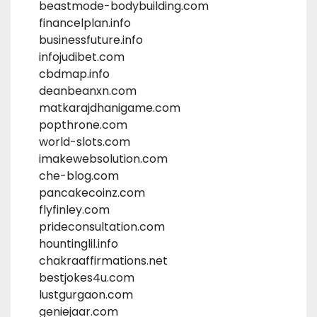
beastmode-bodybuilding.com
financelplan.info
businessfuture.info
infojudibet.com
cbdmap.info
deanbeanxn.com
matkarajdhanigame.com
popthrone.com
world-slots.com
imakewebsolution.com
che-blog.com
pancakecoinz.com
flyfinley.com
prideconsultation.com
hountinglil.info
chakraaffirmations.net
bestjokes4u.com
lustgurgaon.com
geniejaar.com