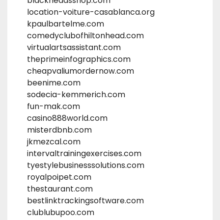
blackheadsshop.com
location-voiture-casablanca.org
kpaulbartelme.com
comedyclubofhiltonhead.com
virtualartsassistant.com
theprimeinfographics.com
cheapvaliumordernow.com
beenime.com
sodecia-kemmerich.com
fun-mak.com
casino888world.com
misterdbnb.com
jkmezcal.com
intervaltrainingexercises.com
tyestylebusinesssolutions.com
royalpoipet.com
thestaurant.com
bestlinktrackingsoftware.com
clublubupoo.com