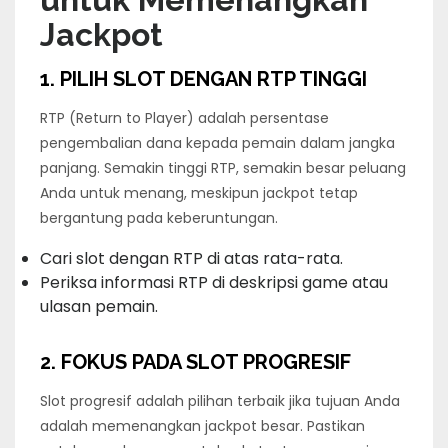
Jackpot
1. PILIH SLOT DENGAN RTP TINGGI
RTP (Return to Player) adalah persentase
pengembalian dana kepada pemain dalam jangka
panjang. Semakin tinggi RTP, semakin besar peluang
Anda untuk menang, meskipun jackpot tetap
bergantung pada keberuntungan.
Cari slot dengan RTP di atas rata-rata.
Periksa informasi RTP di deskripsi game atau
ulasan pemain.
2. FOKUS PADA SLOT PROGRESIF
Slot progresif adalah pilihan terbaik jika tujuan Anda
adalah memenangkan jackpot besar. Pastikan