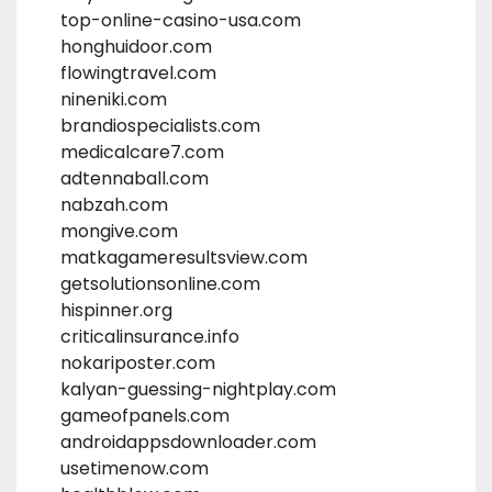
top-online-casino-usa.com
honghuidoor.com
flowingtravel.com
nineniki.com
brandiospecialists.com
medicalcare7.com
adtennaball.com
nabzah.com
mongive.com
matkagameresultsview.com
getsolutionsonline.com
hispinner.org
criticalinsurance.info
nokariposter.com
kalyan-guessing-nightplay.com
gameofpanels.com
androidappsdownloader.com
usetimenow.com