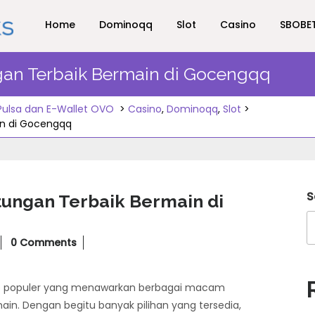
Home
Dominoqq
Slot
Casino
SBOBE
gan Terbaik Bermain di Gocengqq
 Pulsa dan E-Wallet OVO
>
Casino
,
Dominoqq
,
Slot
>
in di Gocengqq
S
ungan Terbaik Bermain di
0 Comments
ne populer yang menawarkan berbagai macam
ain. Dengan begitu banyak pilihan yang tersedia,