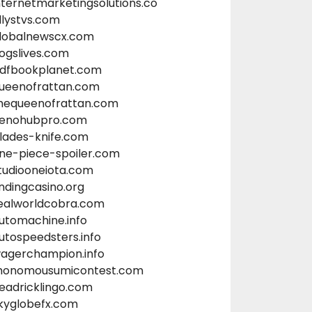
nternetmarketingsolutions.co
llystvs.com
lobalnewscx.com
ogslives.com
dfbookplanet.com
ueenofrattan.com
hequeenofrattan.com
enohubpro.com
lades-knife.com
ne-piece-spoiler.com
tudiooneiota.com
indingcasino.org
ealworldcobra.com
utomachine.info
utospeedsters.info
agerchampion.info
onomousumicontest.com
eadricklingo.com
kyglobefx.com