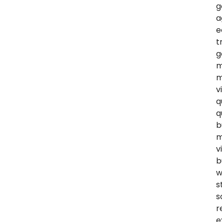
g
a
e
t
g
m
m
v
q
q
b
m
v
b
w
s
s
r
e