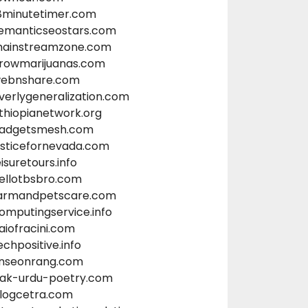
8minutetimer.com
emanticseostars.com
ainstreamzone.com
rowmarijuanas.com
ebnshare.com
verlygeneralization.com
thiopianetwork.org
adgetsmesh.com
usticefornevada.com
eisuretours.info
ellotbsbro.com
armandpetscare.com
omputingservice.info
aiofracini.com
echpositive.info
nseonrang.com
ak-urdu-poetry.com
logcetra.com