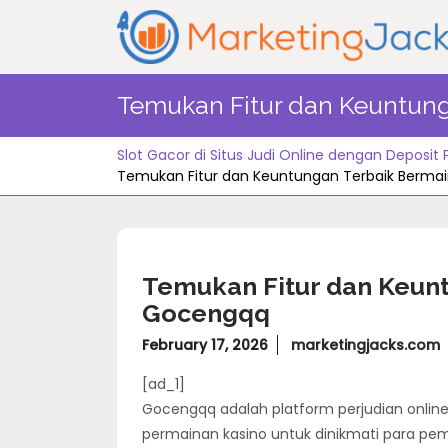
Skip
to
content
Temukan Fitur dan Keuntun
Slot Gacor di Situs Judi Online dengan Deposit
Temukan Fitur dan Keuntungan Terbaik Berma
Temukan Fitur dan Keunt
Gocengqq
February
February 17, 2026
marketingjacks.com
17,
[ad_1]
2026
Gocengqq adalah platform perjudian onli
permainan kasino untuk dinikmati para pem