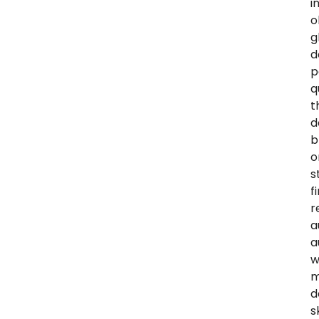
i
o
g
d
p
q
t
d
b
o
s
f
r
a
a
w
m
d
s