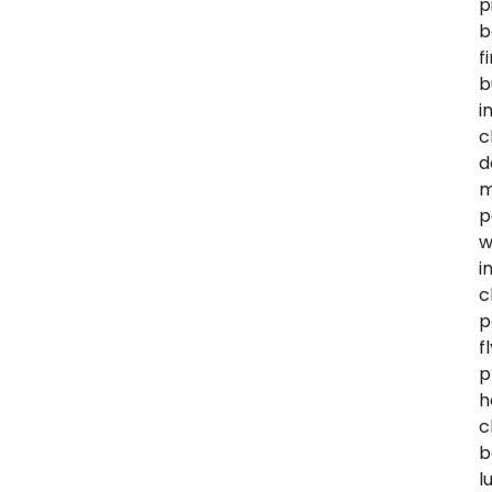
p
b
f
b
i
c
d
m
p
w
i
c
p
f
p
h
c
b
l