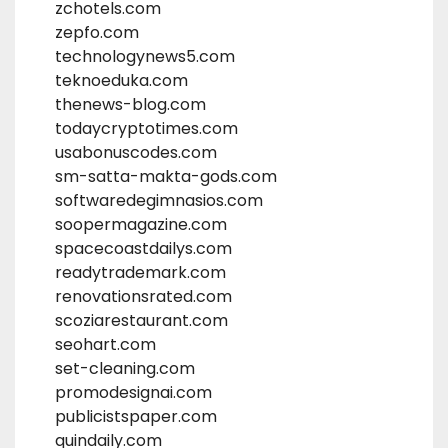
zchotels.com
zepfo.com
technologynews5.com
teknoeduka.com
thenews-blog.com
todaycryptotimes.com
usabonuscodes.com
sm-satta-makta-gods.com
softwaredegimnasios.com
soopermagazine.com
spacecoastdailys.com
readytrademark.com
renovationsrated.com
scoziarestaurant.com
seohart.com
set-cleaning.com
promodesignai.com
publicistspaper.com
quindaily.com