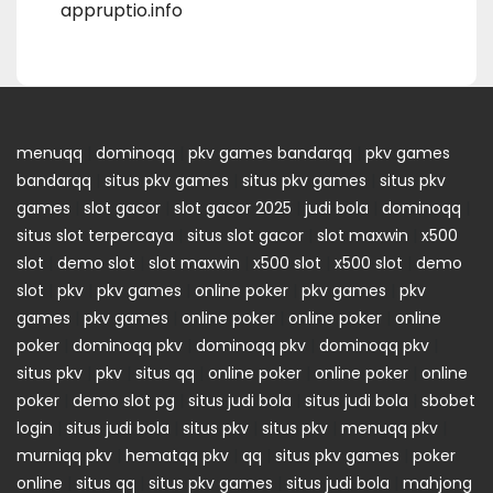
appruptio.info
menuqq
|
dominoqq
|
pkv games bandarqq
|
pkv games
bandarqq
|
situs pkv games
|
situs pkv games
|
situs pkv
games
|
slot gacor
|
slot gacor 2025
|
judi bola
|
dominoqq
|
situs slot terpercaya
|
situs slot gacor
|
slot maxwin
|
x500
slot
|
demo slot
|
slot maxwin
|
x500 slot
|
x500 slot
|
demo
slot
|
pkv
|
pkv games
|
online poker
|
pkv games
|
pkv
games
|
pkv games
|
online poker
|
online poker
|
online
poker
|
dominoqq pkv
|
dominoqq pkv
|
dominoqq pkv
|
situs pkv
|
pkv
|
situs qq
|
online poker
|
online poker
|
online
poker
|
demo slot pg
|
situs judi bola
|
situs judi bola
|
sbobet
login
|
situs judi bola
|
situs pkv
|
situs pkv
|
menuqq pkv
|
murniqq pkv
|
hematqq pkv
|
qq
|
situs pkv games
|
poker
online
|
situs qq
|
situs pkv games
|
situs judi bola
|
mahjong