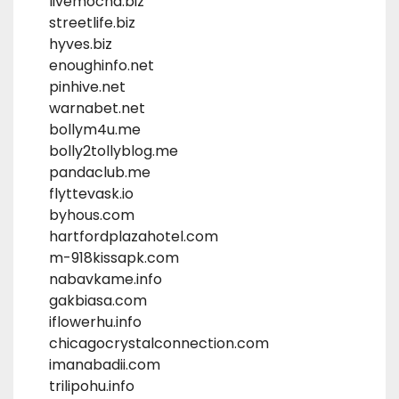
livemocha.biz
streetlife.biz
hyves.biz
enoughinfo.net
pinhive.net
warnabet.net
bollym4u.me
bolly2tollyblog.me
pandaclub.me
flyttevask.io
byhous.com
hartfordplazahotel.com
m-918kissapk.com
nabavkame.info
gakbiasa.com
iflowerhu.info
chicagocrystalconnection.com
imanabadii.com
trilipohu.info