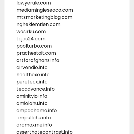
lawyerule.com
mediamingleseaco.com
mtsmarketingblog.com
nghekiemtien.com
wasirku.com
tejas24.com
poolturbo.com
prachestait.com
artforafghans.info
airvendio.info
healthexe.info
puretecx.info
tecadvance.info
aminityio.info
amiolahu.info
ampacheme.info
ampullahu.info
aromaxme.info
asserthatecontrast.info