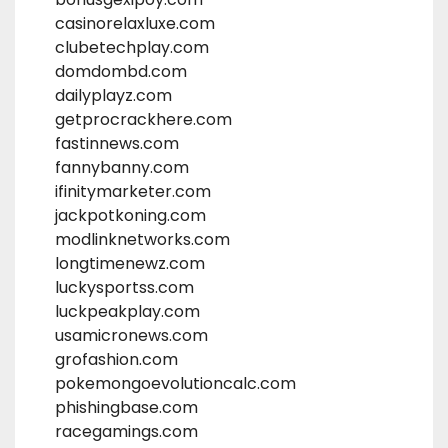
casinorelaxluxe.com
clubetechplay.com
domdombd.com
dailyplayz.com
getprocrackhere.com
fastinnews.com
fannybanny.com
ifinitymarketer.com
jackpotkoning.com
modlinknetworks.com
longtimenewz.com
luckysportss.com
luckpeakplay.com
usamicronews.com
grofashion.com
pokemongoevolutioncalc.com
phishingbase.com
racegamings.com