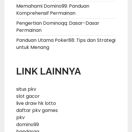
Memahami Domino99: Panduan
Komprehensif Permainan
Pengertian Dominoqq: Dasar-Dasar
Permainan
Panduan Utama Poker88: Tips dan Strategi
untuk Menang
LINK LAINNYA
situs pkv
slot gacor
live draw hk lotto
daftar pkv games
pkv
domino99
bandarqq