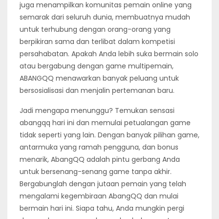
juga menampilkan komunitas pemain online yang
semarak dari seluruh dunia, membuatnya mudah
untuk terhubung dengan orang-orang yang
berpikiran sama dan terlibat dalam kompetisi
persahabatan. Apakah Anda lebih suka bermain solo
atau bergabung dengan game multipemain,
ABANGQQ menawarkan banyak peluang untuk
bersosialisasi dan menjalin pertemanan baru.
Jadi mengapa menunggu? Temukan sensasi
abangqq hari ini dan memulai petualangan game
tidak seperti yang lain. Dengan banyak pilihan game,
antarmuka yang ramah pengguna, dan bonus
menarik, AbangQQ adalah pintu gerbang Anda
untuk bersenang-senang game tanpa akhir.
Bergabunglah dengan jutaan pemain yang telah
mengalami kegembiraan AbangQQ dan mulai
bermain hari ini. Siapa tahu, Anda mungkin pergi