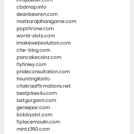
cbdmap.info
deanbeanxn.com
matkarajdhanigame.com
popthrone.com
world-slots.com
imakewebsolution.com
che-blog.com
pancakecoinz.com
flyfinley.com
prideconsultation.com
hountinglil.info
chakraaffirmations.net
bestjokes4u.com
lustgurgaon.com
geniejaar.com
bobbyslot.com
11placemoulin.com
mintz360.com