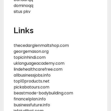
dominoqq
situs pkv
Links
thecedarglenmaltshop.com
georgemason.org
topicinhindi.com
uklanguageacademy.com
lindehealthcarefree.com
allbusinessjobs.info
top10products.net
pickabatours.com
beastmode-bodybuilding.com
financelplan.info
businessfuture.info
infojudibet.com