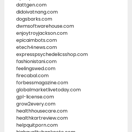
dattgen.com
didoivatnang.com
dogsbarks.com
dwmsoftwarehouse.com
enjoytroyjackson.com
epicaimbots.com
etech4news.com
expresspsychedelicsshop.com
fashionistani.com
feelingswed.com
firecabal.com
forbessmagazine.com
globalmarketlivetoday.com
gpl-license.com
grow2every.com
healthhousecare.com
healthkartreview.com
helpquitporn.com