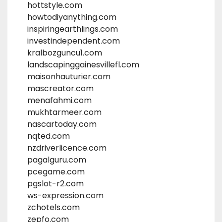
hottstyle.com
howtodiyanything.com
inspiringearthlings.com
investindependent.com
kralbozguncu1.com
landscapinggainesvillefl.com
maisonhauturier.com
mascreator.com
menafahmi.com
mukhtarmeer.com
nascartoday.com
nqted.com
nzdriverlicence.com
pagalguru.com
pcegame.com
pgslot-r2.com
ws-expression.com
zchotels.com
zepfo.com