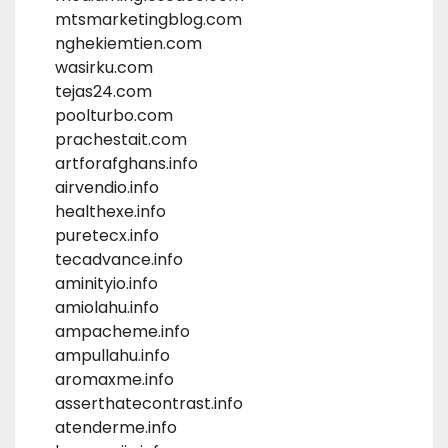
mtsmarketingblog.com
nghekiemtien.com
wasirku.com
tejas24.com
poolturbo.com
prachestait.com
artforafghans.info
airvendio.info
healthexe.info
puretecx.info
tecadvance.info
aminityio.info
amiolahu.info
ampacheme.info
ampullahu.info
aromaxme.info
asserthatecontrast.info
atenderme.info