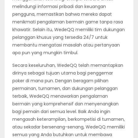
melindungi informasi pribadi dan keuangan
pengguna, memastikan bahwa mereka dapat
menikmati pengalaman bermain game tanpa rasa
khawatir. Selain itu, WedeQQ memiliki tim dukungan
pelanggan khusus yang tersedia 24/7 untuk
membantu mengatasi masalah atau pertanyaan
apa pun yang mungkin timbul.
Secara keseluruhan, WedeQQ telah memantapkan
dirinya sebagai tujuan utama bagi penggemar
poker di mana pun. Dengan beragam pilihan
permainan, turnamen, dan dukungan pelanggan
terbaik, WedeQQ menawarkan pengalaman
bermain yang komprehensif dan menyenangkan
bagi pemain dari semua level. Baik Anda ingin
mengasah keterampilan, berkompetisi di turnamen,
atau sekadar bersenang-senang, WedeQQ memiliki
semua yang Anda butuhkan untuk membawa