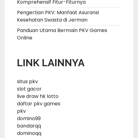
Komprehensif Fitur-Fiturnya
Pengertian PKV: Manfaat Asuransi
Kesehatan Swasta di Jerman
Panduan Utama Bermain PKV Games
Online
LINK LAINNYA
situs pkv
slot gacor
live draw hk lotto
daftar pkv games
pkv
domino99
bandarqq
dominoqq